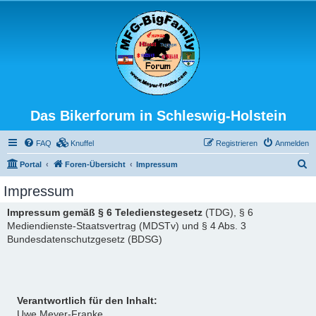
Das Bikerforum in Schleswig-Holstein
FAQ
Knuffel
Registrieren
Anmelden
S
Portal
Foren-Übersicht
Impressum
u
Impressum
c
Impressum gemäß § 6 Teledienstegesetz
(TDG), § 6
h
Mediendienste-Staatsvertrag (MDSTv) und § 4 Abs. 3
e
Bundesdatenschutzgesetz (BDSG)
Verantwortlich für den Inhalt:
Uwe Meyer-Franke