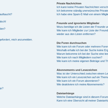
Private Nachrichten
Ich kann keine Privaten Nachrichten versch
Ich bekomme ständig unerwünschte Private
auftaucht?
Ich habe eine Spam-E-Mail von einem Mitgli
alsch!
Freunde und ignorierte Mitglieder
Wozu benötige ich die Listen der Freunde un
rden?
Wie kann ich Mitglieder zur Liste der Freund
wieder aus den Listen entfernen?
fgefordert, mich anzumelden.
Die Foren durchsuchen
Wie kann ich ein Forum oder mehrere For
Weshalb erhalte ich bei der Suche keine Er
Warum bekomme ich bei der Suche eine lee
Wie kann ich nach Mitgliedern suchen?
Wie kann ich meine eigenen Beiträge und T
Abonnements und Lesezeichen
Was ist der Unterschied zwischen einem L
Wie kann ich ein Lesezeichen auf ein Them
Wie kann ich ein Forum abonnieren?
Wie deaktiviere ich meine Abonnements?
gs?
Dateianhänge
Welche Dateianhänge sind in diesem Forum
Kann ich eine Übersicht all meiner Dateian