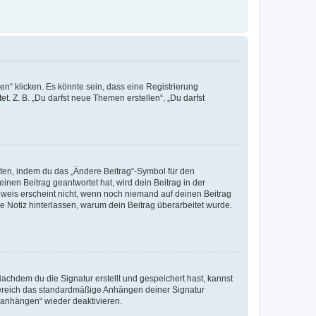
n“ klicken. Es könnte sein, dass eine Registrierung
t. Z. B. „Du darfst neue Themen erstellen“, „Du darfst
iten, indem du das „Ändere Beitrag“-Symbol für den
inen Beitrag geantwortet hat, wird dein Beitrag in der
nweis erscheint nicht, wenn noch niemand auf deinen Beitrag
ne Notiz hinterlassen, warum dein Beitrag überarbeitet wurde.
chdem du die Signatur erstellt und gespeichert hast, kannst
Bereich das standardmäßige Anhängen deiner Signatur
r anhängen“ wieder deaktivieren.