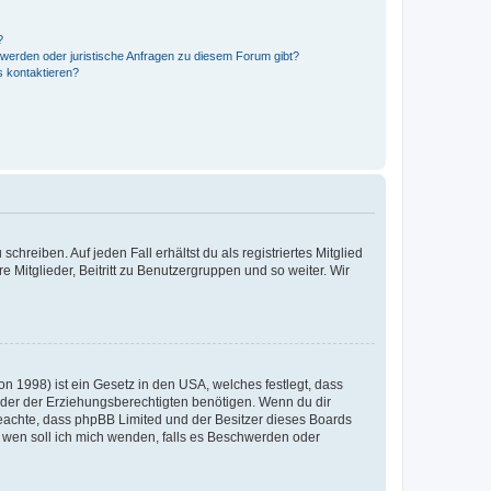
?
hwerden oder juristische Anfragen zu diesem Forum gibt?
s kontaktieren?
chreiben. Auf jeden Fall erhältst du als registriertes Mitglied
e Mitglieder, Beitritt zu Benutzergruppen und so weiter. Wir
n 1998) ist ein Gesetz in den USA, welches festlegt, dass
der der Erziehungsberechtigten benötigen. Wenn du dir
te beachte, dass phpBB Limited und der Besitzer dieses Boards
An wen soll ich mich wenden, falls es Beschwerden oder