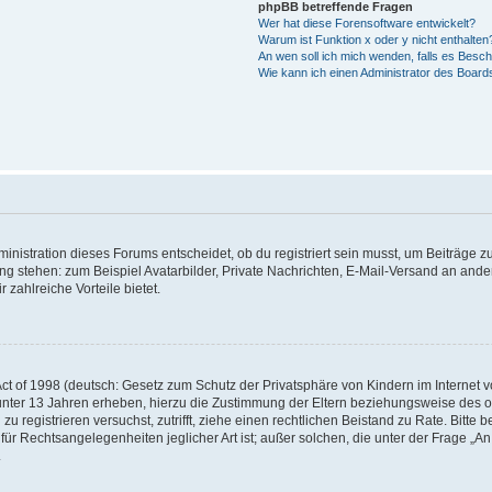
phpBB betreffende Fragen
Wer hat diese Forensoftware entwickelt?
Warum ist Funktion x oder y nicht enthalten
An wen soll ich mich wenden, falls es Besc
Wie kann ich einen Administrator des Board
istration dieses Forums entscheidet, ob du registriert sein musst, um Beiträge zu s
ung stehen: zum Beispiel Avatarbilder, Private Nachrichten, E-Mail-Versand an ander
 zahlreiche Vorteile bietet.
t of 1998 (deutsch: Gesetz zum Schutz der Privatsphäre von Kindern im Internet vo
unter 13 Jahren erheben, hierzu die Zustimmung der Eltern beziehungsweise des o
h zu registrieren versuchst, zutrifft, ziehe einen rechtlichen Beistand zu Rate. Bit
für Rechtsangelegenheiten jeglicher Art ist; außer solchen, die unter der Frage „
.