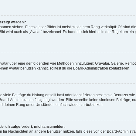
gezeigt werden?
amen stehen. Eines dieser Bilder ist meist mit deinem Rang verknüpft: Oft sind di
ld wird auch als „Avatar“ bezeichnet. Es handelt sich hierbei in der Regel um ein
 Avatar über eine der folgenden vier Methoden hinzufügen: Gravatar, Galerie, Rem
en Avatar benutzen kannst, solltest du die Board-Administration kontaktieren.
viele Beiträge du bislang erstellt hast oder identifizieren bestimmte Benutzer w
 Board-Administration festgelegt wurden. Bitte schreibe keine sinnlosen Beiträge
wird deinen Rang unter Umständen einfach wieder zurücksetzen.
rde ich aufgefordert, mich anzumelden.
ion für Nachrichten an andere Benutzer nutzen, falls diese von der Board-Administ