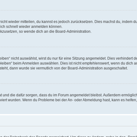
 nicht wieder mitteilen, du kannst es jedoch zurücksetzen. Dies machst du, indem 
 dich schnell wieder anmelden können.
ückzusetzen, so wende dich an die Board-Administration.
en“ nicht auswählst, wirst du nur für eine Sitzung angemeldet. Dies verhindert 
leiben“ beim Anmelden auswählen. Dies ist nicht empfehlenswert, wenn du dich an
 steht, dann wurde sie vermutlich von der Board-Administration ausgeschaltet.
 hat und die dafür sorgen, dass du im Forum angemeldet bleibst. Außerdem ermögli
tiviert wurden. Wenn du Probleme bei der An- oder Abmeldung hast, kann es helfen