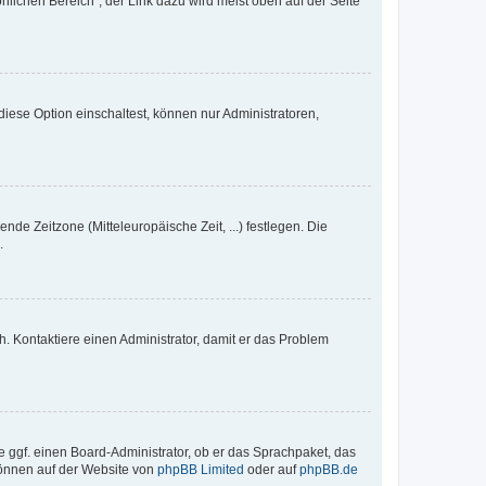
nlichen Bereich“; der Link dazu wird meist oben auf der Seite
iese Option einschaltest, können nur Administratoren,
nde Zeitzone (Mitteleuropäische Zeit, ...) festlegen. Die
.
sch. Kontaktiere einen Administrator, damit er das Problem
e ggf. einen Board-Administrator, ob er das Sprachpaket, das
 können auf der Website von
phpBB Limited
oder auf
phpBB.de