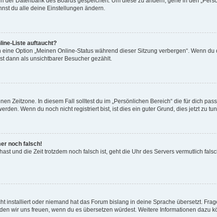
n in der Datenbank des Boards gespeichert. Um diese zu ändern, gehe in den „Persö
nst du alle deine Einstellungen ändern.
ine-Liste auftaucht?
n eine Option „Meinen Online-Status während dieser Sitzung verbergen“. Wenn du d
st dann als unsichtbarer Besucher gezählt.
en Zeitzone. In diesem Fall solltest du im „Persönlichen Bereich“ die für dich passe
den. Wenn du noch nicht registriert bist, ist dies ein guter Grund, dies jetzt zu tun
mer noch falsch!
t hast und die Zeit trotzdem noch falsch ist, geht die Uhr des Servers vermutlich fal
t installiert oder niemand hat das Forum bislang in deine Sprache übersetzt. Frag
, würden wir uns freuen, wenn du es übersetzen würdest. Weitere Informationen dazu