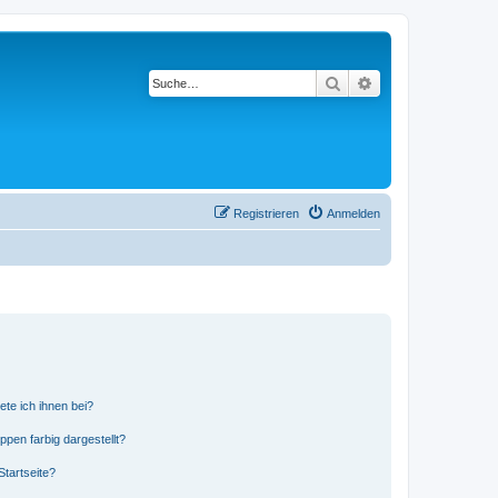
Suche
Erweiterte Suche
Registrieren
Anmelden
ete ich ihnen bei?
en farbig dargestellt?
tartseite?