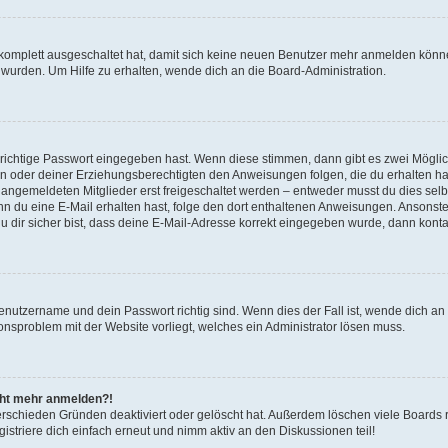
g komplett ausgeschaltet hat, damit sich keine neuen Benutzer mehr anmelden könn
 wurden. Um Hilfe zu erhalten, wende dich an die Board-Administration.
 richtige Passwort eingegeben hast. Wenn diese stimmen, dann gibt es zwei Mögl
tern oder deiner Erziehungsberechtigten den Anweisungen folgen, die du erhalten ha
u angemeldeten Mitglieder erst freigeschaltet werden – entweder musst du dies selbs
. Wenn du eine E-Mail erhalten hast, folge den dort enthaltenen Anweisungen. Ansons
 dir sicher bist, dass deine E-Mail-Adresse korrekt eingegeben wurde, dann kontak
Benutzername und dein Passwort richtig sind. Wenn dies der Fall ist, wende dich a
ionsproblem mit der Website vorliegt, welches ein Administrator lösen muss.
icht mehr anmelden?!
erschieden Gründen deaktiviert oder gelöscht hat. Außerdem löschen viele Boards r
triere dich einfach erneut und nimm aktiv an den Diskussionen teil!