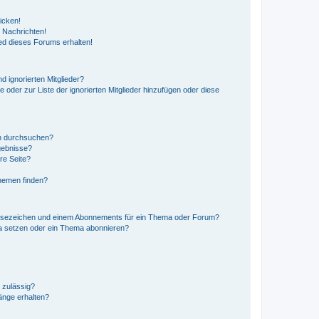
icken!
 Nachrichten!
ed dieses Forums erhalten!
d ignorierten Mitglieder?
e oder zur Liste der ignorierten Mitglieder hinzufügen oder diese
en durchsuchen?
gebnisse?
re Seite?
hemen finden?
esezeichen und einem Abonnements für ein Thema oder Forum?
a setzen oder ein Thema abonnieren?
 zulässig?
hänge erhalten?