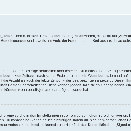
„Neues Thema“ klicken. Um auf einen Beitrag zu antworten, musst du auf „Antworte
e Berechtigungen sind jeweils am Ende der Foren- und der Beitragsansicht aufgeliste
r deine eigenen Beiträge bearbeiten oder löschen. Du kannst einen Beitrag bearbe
inen begrenzten Zeitraum nach seiner Erstellung möglich. Wenn bereits jemand auf de
 die Anzahl als auch der letzte Zeitpunkt der Bearbeitungen angezeigt. Dieser Hi
en Beitrag überarbeitet hat. Diese können jedoch, falls sie es für nötig halten, ei
hen können, wenn bereits jemand darauf geantwortet hat.
st eine solche in den Einstellungen in deinem persönlichen Bereich entwerfen. Na
eren. Du kannst eine Signatur auch hinzufügen, indem du in deinem persönlichen 
atur verfassen möchtest, so kannst du dort einfach das Kontrollkästchen „Signatu