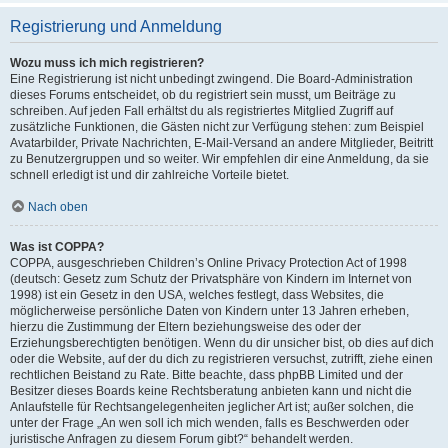
Registrierung und Anmeldung
Wozu muss ich mich registrieren?
Eine Registrierung ist nicht unbedingt zwingend. Die Board-Administration
dieses Forums entscheidet, ob du registriert sein musst, um Beiträge zu
schreiben. Auf jeden Fall erhältst du als registriertes Mitglied Zugriff auf
zusätzliche Funktionen, die Gästen nicht zur Verfügung stehen: zum Beispiel
Avatarbilder, Private Nachrichten, E-Mail-Versand an andere Mitglieder, Beitritt
zu Benutzergruppen und so weiter. Wir empfehlen dir eine Anmeldung, da sie
schnell erledigt ist und dir zahlreiche Vorteile bietet.
Nach oben
Was ist COPPA?
COPPA, ausgeschrieben Children’s Online Privacy Protection Act of 1998
(deutsch: Gesetz zum Schutz der Privatsphäre von Kindern im Internet von
1998) ist ein Gesetz in den USA, welches festlegt, dass Websites, die
möglicherweise persönliche Daten von Kindern unter 13 Jahren erheben,
hierzu die Zustimmung der Eltern beziehungsweise des oder der
Erziehungsberechtigten benötigen. Wenn du dir unsicher bist, ob dies auf dich
oder die Website, auf der du dich zu registrieren versuchst, zutrifft, ziehe einen
rechtlichen Beistand zu Rate. Bitte beachte, dass phpBB Limited und der
Besitzer dieses Boards keine Rechtsberatung anbieten kann und nicht die
Anlaufstelle für Rechtsangelegenheiten jeglicher Art ist; außer solchen, die
unter der Frage „An wen soll ich mich wenden, falls es Beschwerden oder
juristische Anfragen zu diesem Forum gibt?“ behandelt werden.