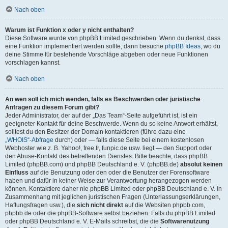
Nach oben
Warum ist Funktion x oder y nicht enthalten?
Diese Software wurde von phpBB Limited geschrieben. Wenn du denkst, dass
eine Funktion implementiert werden sollte, dann besuche
phpBB Ideas
, wo du
deine Stimme für bestehende Vorschläge abgeben oder neue Funktionen
vorschlagen kannst.
Nach oben
An wen soll ich mich wenden, falls es Beschwerden oder juristische
Anfragen zu diesem Forum gibt?
Jeder Administrator, der auf der „Das Team“-Seite aufgeführt ist, ist ein
geeigneter Kontakt für deine Beschwerde. Wenn du so keine Antwort erhältst,
solltest du den Besitzer der Domain kontaktieren (führe dazu eine
„WHOIS“-Abfrage
durch) oder — falls diese Seite bei einem kostenlosen
Webhoster wie z. B. Yahoo!, free.fr, funpic.de usw. liegt — den Support oder
den Abuse-Kontakt des betreffenden Dienstes. Bitte beachte, dass phpBB
Limited (phpBB.com) und phpBB Deutschland e. V. (phpBB.de)
absolut keinen
Einfluss
auf die Benutzung oder den oder die Benutzer der Forensoftware
haben und dafür in keiner Weise zur Verantwortung herangezogen werden
können. Kontaktiere daher nie phpBB Limited oder phpBB Deutschland e. V. in
Zusammenhang mit jeglichen juristischen Fragen (Unterlassungserklärungen,
Haftungsfragen usw.), die
sich nicht direkt
auf die Websiten phpbb.com,
phpbb.de oder die phpBB-Software selbst beziehen. Falls du phpBB Limited
oder phpBB Deutschland e. V. E-Mails schreibst, die die
Softwarenutzung