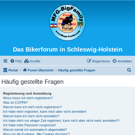
Das Bikerforum in Schleswig-Holstein
FAQ
Knuffel
Registrieren
Anmelden
S
Portal
Foren-Übersicht
Häufig gestellte Fragen
u
Häufig gestellte Fragen
c
h
Registrierung und Anmeldung
Wozu muss ich mich registrieren?
e
Was ist COPPA?
Warum kann ich mich nicht registrieren?
Ich habe mich registriert, kann mich aber nicht anmelden!
Warum kann ich mich nicht anmelden?
Ich habe mich vor einiger Zeit registriert, kann mich aber nicht mehr anmelden?!
Ich habe mein Passwort vergessen!
Warum werde ich automatisch abgemeldet?
Wozu ist die Funktion „Alle Cookies löschen“?