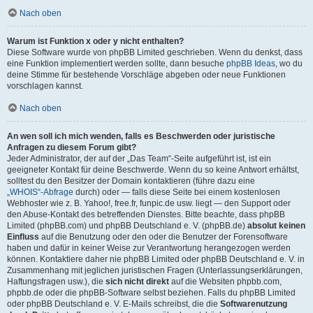
Nach oben
Warum ist Funktion x oder y nicht enthalten?
Diese Software wurde von phpBB Limited geschrieben. Wenn du denkst, dass
eine Funktion implementiert werden sollte, dann besuche
phpBB Ideas
, wo du
deine Stimme für bestehende Vorschläge abgeben oder neue Funktionen
vorschlagen kannst.
Nach oben
An wen soll ich mich wenden, falls es Beschwerden oder juristische
Anfragen zu diesem Forum gibt?
Jeder Administrator, der auf der „Das Team“-Seite aufgeführt ist, ist ein
geeigneter Kontakt für deine Beschwerde. Wenn du so keine Antwort erhältst,
solltest du den Besitzer der Domain kontaktieren (führe dazu eine
„WHOIS“-Abfrage
durch) oder — falls diese Seite bei einem kostenlosen
Webhoster wie z. B. Yahoo!, free.fr, funpic.de usw. liegt — den Support oder
den Abuse-Kontakt des betreffenden Dienstes. Bitte beachte, dass phpBB
Limited (phpBB.com) und phpBB Deutschland e. V. (phpBB.de)
absolut keinen
Einfluss
auf die Benutzung oder den oder die Benutzer der Forensoftware
haben und dafür in keiner Weise zur Verantwortung herangezogen werden
können. Kontaktiere daher nie phpBB Limited oder phpBB Deutschland e. V. in
Zusammenhang mit jeglichen juristischen Fragen (Unterlassungserklärungen,
Haftungsfragen usw.), die
sich nicht direkt
auf die Websiten phpbb.com,
phpbb.de oder die phpBB-Software selbst beziehen. Falls du phpBB Limited
oder phpBB Deutschland e. V. E-Mails schreibst, die die
Softwarenutzung