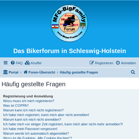
Das Bikerforum in Schleswig-Holstein
FAQ
Knuffel
Registrieren
Anmelden
S
Portal
Foren-Übersicht
Häufig gestellte Fragen
u
Häufig gestellte Fragen
c
h
Registrierung und Anmeldung
Wozu muss ich mich registrieren?
e
Was ist COPPA?
Warum kann ich mich nicht registrieren?
Ich habe mich registriert, kann mich aber nicht anmelden!
Warum kann ich mich nicht anmelden?
Ich habe mich vor einiger Zeit registriert, kann mich aber nicht mehr anmelden?!
Ich habe mein Passwort vergessen!
Warum werde ich automatisch abgemeldet?
Wozu ist die Funktion „Alle Cookies löschen“?