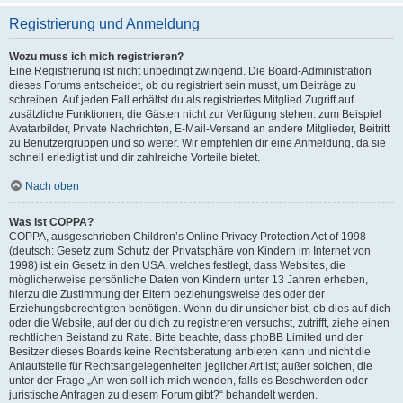
Registrierung und Anmeldung
Wozu muss ich mich registrieren?
Eine Registrierung ist nicht unbedingt zwingend. Die Board-Administration
dieses Forums entscheidet, ob du registriert sein musst, um Beiträge zu
schreiben. Auf jeden Fall erhältst du als registriertes Mitglied Zugriff auf
zusätzliche Funktionen, die Gästen nicht zur Verfügung stehen: zum Beispiel
Avatarbilder, Private Nachrichten, E-Mail-Versand an andere Mitglieder, Beitritt
zu Benutzergruppen und so weiter. Wir empfehlen dir eine Anmeldung, da sie
schnell erledigt ist und dir zahlreiche Vorteile bietet.
Nach oben
Was ist COPPA?
COPPA, ausgeschrieben Children’s Online Privacy Protection Act of 1998
(deutsch: Gesetz zum Schutz der Privatsphäre von Kindern im Internet von
1998) ist ein Gesetz in den USA, welches festlegt, dass Websites, die
möglicherweise persönliche Daten von Kindern unter 13 Jahren erheben,
hierzu die Zustimmung der Eltern beziehungsweise des oder der
Erziehungsberechtigten benötigen. Wenn du dir unsicher bist, ob dies auf dich
oder die Website, auf der du dich zu registrieren versuchst, zutrifft, ziehe einen
rechtlichen Beistand zu Rate. Bitte beachte, dass phpBB Limited und der
Besitzer dieses Boards keine Rechtsberatung anbieten kann und nicht die
Anlaufstelle für Rechtsangelegenheiten jeglicher Art ist; außer solchen, die
unter der Frage „An wen soll ich mich wenden, falls es Beschwerden oder
juristische Anfragen zu diesem Forum gibt?“ behandelt werden.