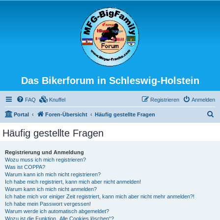
Das Bikerforum in Schleswig-Holstein
FAQ
Knuffel
Registrieren
Anmelden
S
Portal
Foren-Übersicht
Häufig gestellte Fragen
u
Häufig gestellte Fragen
c
h
Registrierung und Anmeldung
Wozu muss ich mich registrieren?
e
Was ist COPPA?
Warum kann ich mich nicht registrieren?
Ich habe mich registriert, kann mich aber nicht anmelden!
Warum kann ich mich nicht anmelden?
Ich habe mich vor einiger Zeit registriert, kann mich aber nicht mehr anmelden?!
Ich habe mein Passwort vergessen!
Warum werde ich automatisch abgemeldet?
Wozu ist die Funktion „Alle Cookies löschen“?