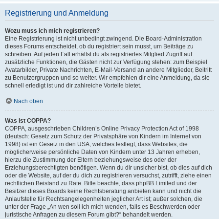
Registrierung und Anmeldung
Wozu muss ich mich registrieren?
Eine Registrierung ist nicht unbedingt zwingend. Die Board-Administration
dieses Forums entscheidet, ob du registriert sein musst, um Beiträge zu
schreiben. Auf jeden Fall erhältst du als registriertes Mitglied Zugriff auf
zusätzliche Funktionen, die Gästen nicht zur Verfügung stehen: zum Beispiel
Avatarbilder, Private Nachrichten, E-Mail-Versand an andere Mitglieder, Beitritt
zu Benutzergruppen und so weiter. Wir empfehlen dir eine Anmeldung, da sie
schnell erledigt ist und dir zahlreiche Vorteile bietet.
Nach oben
Was ist COPPA?
COPPA, ausgeschrieben Children’s Online Privacy Protection Act of 1998
(deutsch: Gesetz zum Schutz der Privatsphäre von Kindern im Internet von
1998) ist ein Gesetz in den USA, welches festlegt, dass Websites, die
möglicherweise persönliche Daten von Kindern unter 13 Jahren erheben,
hierzu die Zustimmung der Eltern beziehungsweise des oder der
Erziehungsberechtigten benötigen. Wenn du dir unsicher bist, ob dies auf dich
oder die Website, auf der du dich zu registrieren versuchst, zutrifft, ziehe einen
rechtlichen Beistand zu Rate. Bitte beachte, dass phpBB Limited und der
Besitzer dieses Boards keine Rechtsberatung anbieten kann und nicht die
Anlaufstelle für Rechtsangelegenheiten jeglicher Art ist; außer solchen, die
unter der Frage „An wen soll ich mich wenden, falls es Beschwerden oder
juristische Anfragen zu diesem Forum gibt?“ behandelt werden.