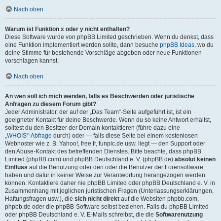
Nach oben
Warum ist Funktion x oder y nicht enthalten?
Diese Software wurde von phpBB Limited geschrieben. Wenn du denkst, dass
eine Funktion implementiert werden sollte, dann besuche
phpBB Ideas
, wo du
deine Stimme für bestehende Vorschläge abgeben oder neue Funktionen
vorschlagen kannst.
Nach oben
An wen soll ich mich wenden, falls es Beschwerden oder juristische
Anfragen zu diesem Forum gibt?
Jeder Administrator, der auf der „Das Team“-Seite aufgeführt ist, ist ein
geeigneter Kontakt für deine Beschwerde. Wenn du so keine Antwort erhältst,
solltest du den Besitzer der Domain kontaktieren (führe dazu eine
„WHOIS“-Abfrage
durch) oder — falls diese Seite bei einem kostenlosen
Webhoster wie z. B. Yahoo!, free.fr, funpic.de usw. liegt — den Support oder
den Abuse-Kontakt des betreffenden Dienstes. Bitte beachte, dass phpBB
Limited (phpBB.com) und phpBB Deutschland e. V. (phpBB.de)
absolut keinen
Einfluss
auf die Benutzung oder den oder die Benutzer der Forensoftware
haben und dafür in keiner Weise zur Verantwortung herangezogen werden
können. Kontaktiere daher nie phpBB Limited oder phpBB Deutschland e. V. in
Zusammenhang mit jeglichen juristischen Fragen (Unterlassungserklärungen,
Haftungsfragen usw.), die
sich nicht direkt
auf die Websiten phpbb.com,
phpbb.de oder die phpBB-Software selbst beziehen. Falls du phpBB Limited
oder phpBB Deutschland e. V. E-Mails schreibst, die die
Softwarenutzung