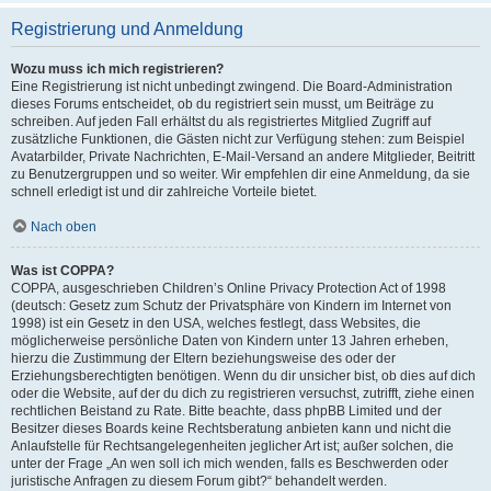
Registrierung und Anmeldung
Wozu muss ich mich registrieren?
Eine Registrierung ist nicht unbedingt zwingend. Die Board-Administration
dieses Forums entscheidet, ob du registriert sein musst, um Beiträge zu
schreiben. Auf jeden Fall erhältst du als registriertes Mitglied Zugriff auf
zusätzliche Funktionen, die Gästen nicht zur Verfügung stehen: zum Beispiel
Avatarbilder, Private Nachrichten, E-Mail-Versand an andere Mitglieder, Beitritt
zu Benutzergruppen und so weiter. Wir empfehlen dir eine Anmeldung, da sie
schnell erledigt ist und dir zahlreiche Vorteile bietet.
Nach oben
Was ist COPPA?
COPPA, ausgeschrieben Children’s Online Privacy Protection Act of 1998
(deutsch: Gesetz zum Schutz der Privatsphäre von Kindern im Internet von
1998) ist ein Gesetz in den USA, welches festlegt, dass Websites, die
möglicherweise persönliche Daten von Kindern unter 13 Jahren erheben,
hierzu die Zustimmung der Eltern beziehungsweise des oder der
Erziehungsberechtigten benötigen. Wenn du dir unsicher bist, ob dies auf dich
oder die Website, auf der du dich zu registrieren versuchst, zutrifft, ziehe einen
rechtlichen Beistand zu Rate. Bitte beachte, dass phpBB Limited und der
Besitzer dieses Boards keine Rechtsberatung anbieten kann und nicht die
Anlaufstelle für Rechtsangelegenheiten jeglicher Art ist; außer solchen, die
unter der Frage „An wen soll ich mich wenden, falls es Beschwerden oder
juristische Anfragen zu diesem Forum gibt?“ behandelt werden.