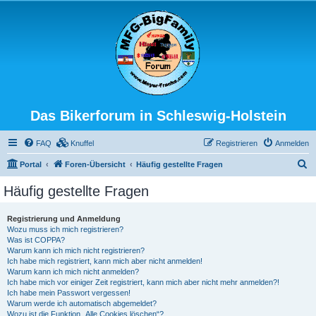
Das Bikerforum in Schleswig-Holstein
FAQ
Knuffel
Registrieren
Anmelden
S
Portal
Foren-Übersicht
Häufig gestellte Fragen
u
Häufig gestellte Fragen
c
h
Registrierung und Anmeldung
Wozu muss ich mich registrieren?
e
Was ist COPPA?
Warum kann ich mich nicht registrieren?
Ich habe mich registriert, kann mich aber nicht anmelden!
Warum kann ich mich nicht anmelden?
Ich habe mich vor einiger Zeit registriert, kann mich aber nicht mehr anmelden?!
Ich habe mein Passwort vergessen!
Warum werde ich automatisch abgemeldet?
Wozu ist die Funktion „Alle Cookies löschen“?