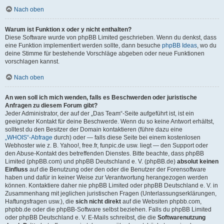
Nach oben
Warum ist Funktion x oder y nicht enthalten?
Diese Software wurde von phpBB Limited geschrieben. Wenn du denkst, dass
eine Funktion implementiert werden sollte, dann besuche
phpBB Ideas
, wo du
deine Stimme für bestehende Vorschläge abgeben oder neue Funktionen
vorschlagen kannst.
Nach oben
An wen soll ich mich wenden, falls es Beschwerden oder juristische
Anfragen zu diesem Forum gibt?
Jeder Administrator, der auf der „Das Team“-Seite aufgeführt ist, ist ein
geeigneter Kontakt für deine Beschwerde. Wenn du so keine Antwort erhältst,
solltest du den Besitzer der Domain kontaktieren (führe dazu eine
„WHOIS“-Abfrage
durch) oder — falls diese Seite bei einem kostenlosen
Webhoster wie z. B. Yahoo!, free.fr, funpic.de usw. liegt — den Support oder
den Abuse-Kontakt des betreffenden Dienstes. Bitte beachte, dass phpBB
Limited (phpBB.com) und phpBB Deutschland e. V. (phpBB.de)
absolut keinen
Einfluss
auf die Benutzung oder den oder die Benutzer der Forensoftware
haben und dafür in keiner Weise zur Verantwortung herangezogen werden
können. Kontaktiere daher nie phpBB Limited oder phpBB Deutschland e. V. in
Zusammenhang mit jeglichen juristischen Fragen (Unterlassungserklärungen,
Haftungsfragen usw.), die
sich nicht direkt
auf die Websiten phpbb.com,
phpbb.de oder die phpBB-Software selbst beziehen. Falls du phpBB Limited
oder phpBB Deutschland e. V. E-Mails schreibst, die die
Softwarenutzung