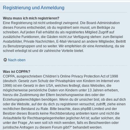
Registrierung und Anmeldung
Wozu muss ich mich registrieren?
Eine Registrierung ist nicht unbedingt zwingend. Die Board-Administration
dieses Forums entscheidet, ob du registriert sein musst, um Beiträge zu
schreiben. Auf jeden Fall erhältst du als registriertes Mitglied Zugriff auf
zusätzliche Funktionen, die Gästen nicht zur Verfügung stehen: zum Beispiel
Avatarbilder, Private Nachrichten, E-Mail-Versand an andere Mitglieder, Beitritt
zu Benutzergruppen und so weiter. Wir empfehlen dir eine Anmeldung, da sie
schnell erledigt ist und dir zahlreiche Vorteile bietet.
Nach oben
Was ist COPPA?
COPPA, ausgeschrieben Children’s Online Privacy Protection Act of 1998
(deutsch: Gesetz zum Schutz der Privatsphäre von Kindern im Internet von
1998) ist ein Gesetz in den USA, welches festlegt, dass Websites, die
möglicherweise persönliche Daten von Kindern unter 13 Jahren erheben,
hierzu die Zustimmung der Eltern beziehungsweise des oder der
Erziehungsberechtigten benötigen. Wenn du dir unsicher bist, ob dies auf dich
oder die Website, auf der du dich zu registrieren versuchst, zutrifft, ziehe einen
rechtlichen Beistand zu Rate. Bitte beachte, dass phpBB Limited und der
Besitzer dieses Boards keine Rechtsberatung anbieten kann und nicht die
Anlaufstelle für Rechtsangelegenheiten jeglicher Art ist; außer solchen, die
unter der Frage „An wen soll ich mich wenden, falls es Beschwerden oder
juristische Anfragen zu diesem Forum gibt?“ behandelt werden.