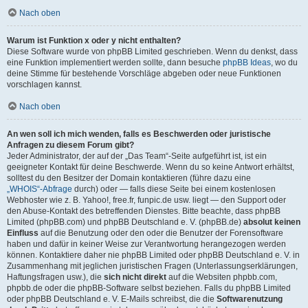
Nach oben
Warum ist Funktion x oder y nicht enthalten?
Diese Software wurde von phpBB Limited geschrieben. Wenn du denkst, dass
eine Funktion implementiert werden sollte, dann besuche
phpBB Ideas
, wo du
deine Stimme für bestehende Vorschläge abgeben oder neue Funktionen
vorschlagen kannst.
Nach oben
An wen soll ich mich wenden, falls es Beschwerden oder juristische
Anfragen zu diesem Forum gibt?
Jeder Administrator, der auf der „Das Team“-Seite aufgeführt ist, ist ein
geeigneter Kontakt für deine Beschwerde. Wenn du so keine Antwort erhältst,
solltest du den Besitzer der Domain kontaktieren (führe dazu eine
„WHOIS“-Abfrage
durch) oder — falls diese Seite bei einem kostenlosen
Webhoster wie z. B. Yahoo!, free.fr, funpic.de usw. liegt — den Support oder
den Abuse-Kontakt des betreffenden Dienstes. Bitte beachte, dass phpBB
Limited (phpBB.com) und phpBB Deutschland e. V. (phpBB.de)
absolut keinen
Einfluss
auf die Benutzung oder den oder die Benutzer der Forensoftware
haben und dafür in keiner Weise zur Verantwortung herangezogen werden
können. Kontaktiere daher nie phpBB Limited oder phpBB Deutschland e. V. in
Zusammenhang mit jeglichen juristischen Fragen (Unterlassungserklärungen,
Haftungsfragen usw.), die
sich nicht direkt
auf die Websiten phpbb.com,
phpbb.de oder die phpBB-Software selbst beziehen. Falls du phpBB Limited
oder phpBB Deutschland e. V. E-Mails schreibst, die die
Softwarenutzung