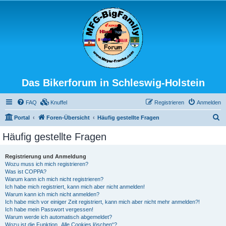
Das Bikerforum in Schleswig-Holstein
FAQ
Knuffel
Registrieren
Anmelden
S
Portal
Foren-Übersicht
Häufig gestellte Fragen
u
Häufig gestellte Fragen
c
h
Registrierung und Anmeldung
Wozu muss ich mich registrieren?
e
Was ist COPPA?
Warum kann ich mich nicht registrieren?
Ich habe mich registriert, kann mich aber nicht anmelden!
Warum kann ich mich nicht anmelden?
Ich habe mich vor einiger Zeit registriert, kann mich aber nicht mehr anmelden?!
Ich habe mein Passwort vergessen!
Warum werde ich automatisch abgemeldet?
Wozu ist die Funktion „Alle Cookies löschen“?