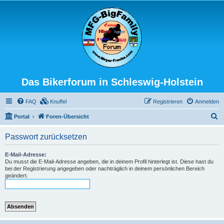
Das Bikerforum in Schleswig-Holstein
FAQ
Knuffel
Registrieren
Anmelden
S
Portal
Foren-Übersicht
u
Passwort zurücksetzen
c
h
E-Mail-Adresse:
Du musst die E-Mail-Adresse angeben, die in deinem Profil hinterlegt ist. Diese hast du
e
bei der Registrierung angegeben oder nachträglich in deinem persönlichen Bereich
geändert.