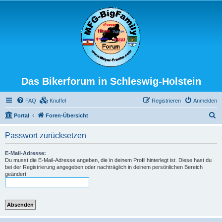
Das Bikerforum in Schleswig-Holstein
FAQ
Knuffel
Registrieren
Anmelden
S
Portal
Foren-Übersicht
u
Passwort zurücksetzen
c
h
E-Mail-Adresse:
Du musst die E-Mail-Adresse angeben, die in deinem Profil hinterlegt ist. Diese hast du
e
bei der Registrierung angegeben oder nachträglich in deinem persönlichen Bereich
geändert.