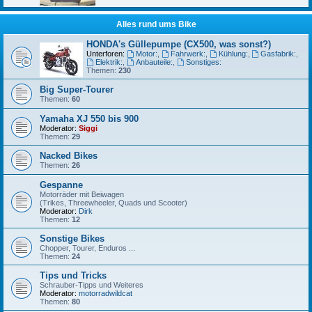
Alles rund ums Bike
HONDA's Güllepumpe (CX500, was sonst?)
Unterforen:
Motor:
,
Fahrwerk:
,
Kühlung:
,
Gasfabrik:
,
Elektrik:
,
Anbauteile:
,
Sonstiges:
Themen:
230
Big Super-Tourer
Themen:
60
Yamaha XJ 550 bis 900
Moderator:
Siggi
Themen:
29
Nacked Bikes
Themen:
26
Gespanne
Motorräder mit Beiwagen
(Trikes, Threewheeler, Quads und Scooter)
Moderator:
Dirk
Themen:
12
Sonstige Bikes
Chopper, Tourer, Enduros ...
Themen:
24
Tips und Tricks
Schrauber-Tipps und Weiteres
Moderator:
motorradwildcat
Themen:
80