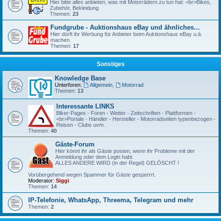
Hier bitte alles anbieten, was mit Motorrädern zu tun hat: <br>Bikes,
Zubehör, Bekleidung
Themen:
23
Fundgrube - Auktionshaus eBay und ähnliches...
Hier dürft ihr Werbung für Anbieter beim Auktionshaus eBay u.ä.
machen.
Themen:
17
Sonstiges
Knowledge Base
Unterforen:
Allgemein
,
Motorrad
Themen:
13
Interessante LINKS
Biker-Pages - Foren - Wetter - Zeitschriften - Plattformen -
<br>Portale - Händler - Hersteller - Motorradseiten typenbezogen -
Reisen - Clubs uvm.
Themen:
40
Gäste-Forum
Hier könnt ihr als Gäste posten, wenn ihr Probleme mit der
Anmeldung oder dem Login habt.
ALLES ANDERE WIRD (in der Regel) GELÖSCHT !
Vorübergehend wegen Spammer für Gäste gesperrrt.
Moderator:
Siggi
Themen:
14
IP-Telefonie, WhatsApp, Threema, Telegram und mehr
Themen:
2