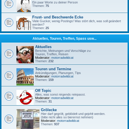
Ein paar Worte zu deiner Person
Themen:
75
Frust- und Beschwerde Ecke
Viele Gucker, wenig Postings! Was stört dich, was soll geändert
werden?
Themen:
25
Aktuelles, Touren, Treffen, Spass usw...
Aktuelles
Berichte, Meinungen und Vorschläge zu:
Touren, Treffen, Reisen
Moderator:
motorradwildcat
Themen:
232
Touren und Termine
Ankündigungen, Planungen, Tips
Moderator:
motorradwildcat
Themen:
159
Off Topic
Alles, was sonst nirgends reinpasst.
Moderator:
motorradwildcat
Themen:
31
Grölecke
Hier darf gegrölt, geblödelt und gejohlt werden.
(bitte nicht alles so bierernst nehmen)
Moderator:
motorradwildcat
Themen:
937