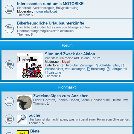
Interessantes rund um's MOTOBIKE
Sicherheit, Verkehsregeln, Bußgeldkatalog...
Moderator:
motorradwildcat
Themen:
50
Bikerfreundliche Urlaubsunterkünfte
Hier bitte Links oder Adressen von bikergerechten
Übernachtungsmöglichkeiten einstellen
Themen:
5
Forum
Sinn und Zweck der Aktion
Wie stelle ich meine ABE in das Forum
Moderator:
Siggi
Unterforen:
Info über Zugänge
,
Schalldämpfer
,
Windschilder, Verkleidungen
,
Bereifung
,
Fahrgestell
,
Leistung
Themen:
15
Flohmarkt
Zweckmäßiges zum Anziehen
Leder, Goretex, Jacken, Hosen, Stiefel, Handschuhe, Helme usw.
Themen:
14
Suche
Hier kannst du nachfragen, was in irgend einer Form zum Bike gehört.
Themen:
5
Biete