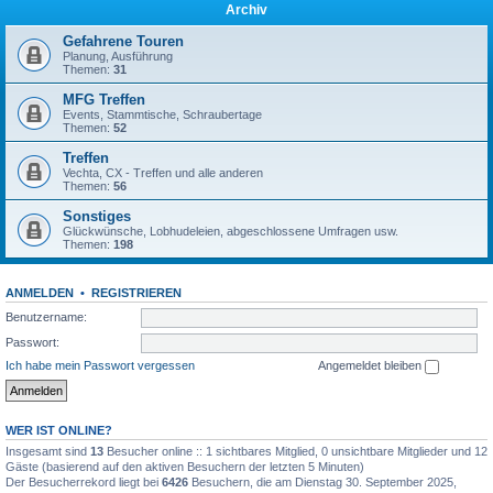
Archiv
Gefahrene Touren
Planung, Ausführung
Themen:
31
MFG Treffen
Events, Stammtische, Schraubertage
Themen:
52
Treffen
Vechta, CX - Treffen und alle anderen
Themen:
56
Sonstiges
Glückwünsche, Lobhudeleien, abgeschlossene Umfragen usw.
Themen:
198
ANMELDEN
•
REGISTRIEREN
Benutzername:
Passwort:
Ich habe mein Passwort vergessen
Angemeldet bleiben
WER IST ONLINE?
Insgesamt sind
13
Besucher online :: 1 sichtbares Mitglied, 0 unsichtbare Mitglieder und 12
Gäste (basierend auf den aktiven Besuchern der letzten 5 Minuten)
Der Besucherrekord liegt bei
6426
Besuchern, die am Dienstag 30. September 2025,