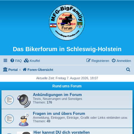
Das Bikerforum in Schleswig-Holstein
FAQ
Knuffel
Registrieren
Anmelden
S
Portal
Foren-Übersicht
u
Aktuelle Zeit: Freitag 7. August 2026, 18:07
c
Rund ums Forum
h
Ankündigungen im Forum
e
Tests, Neuerungen und Sonstiges
Themen:
176
Fragen im und übers Forum
Anmeldung, Einloggen, Einträge, Grafik oder Links einbinden usw.
Themen:
49
Hier kannst DU dich vorstellen