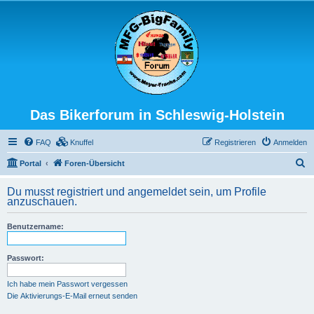
Das Bikerforum in Schleswig-Holstein
FAQ
Knuffel
Registrieren
Anmelden
S
Portal
Foren-Übersicht
u
Du musst registriert und angemeldet sein, um Profile
c
anzuschauen.
h
Benutzername:
e
Passwort:
Ich habe mein Passwort vergessen
Die Aktivierungs-E-Mail erneut senden