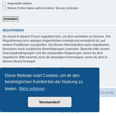
Angemeldet bleiben
Meinen Online-Status während dieser Sitzung verbergen
REGISTRIEREN
Du musst in diesem Forum registriert sein, um dich anmelden zu können. Die
Registrierung ist in wenigen Augenblicken erledigt und ermöglicht dir, auf
weitere Funktionen zuzugreifen. Die Board-Administration kann registrierten
Benutzern auch zusätzliche Berechtigungen zuweisen. Beachte bitte unsere
Nutzungsbedingungen und die verwandten Regelungen, bevor du dich
registrierst. Bitte beachte auch die jeweiligen Forenregeln, wenn du dich in
diesem Board bewegst.
Nutzungsbedingungen
|
Datenschutzerklärung
Diese Website nutzt Cookies, um dir den
Registrieren
bestmöglichen Komfort bei der Nutzung zu
bieten.
Mehr erfahren
Portal
Foren-Übersicht
Alle Zeiten sind
UTC+02:00
Verstanden!
Powered by
phpBB
® Forum Software © phpBB Limited
Deutsche Übersetzung durch
phpBB.de
Datenschutz
|
Nutzungsbedingungen