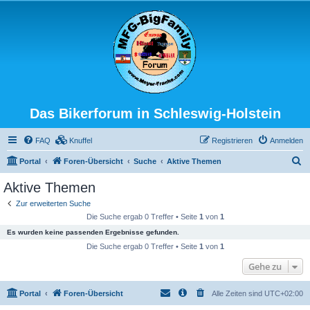
Das Bikerforum in Schleswig-Holstein
FAQ
Knuffel
Registrieren
Anmelden
S
Portal
Foren-Übersicht
Suche
Aktive Themen
u
Aktive Themen
c
Zur erweiterten Suche
h
Die Suche ergab 0 Treffer • Seite
1
von
1
e
Es wurden keine passenden Ergebnisse gefunden.
Die Suche ergab 0 Treffer • Seite
1
von
1
Gehe zu
Portal
Foren-Übersicht
Alle Zeiten sind
UTC+02:00