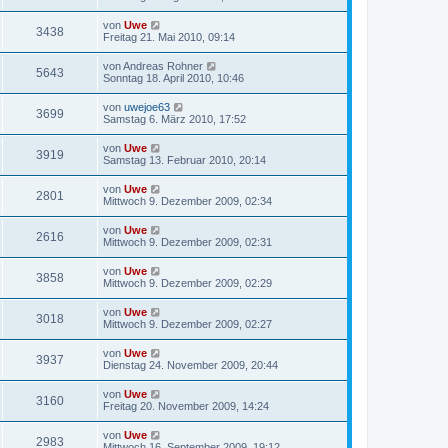
von
Uwe
3438
Freitag 21. Mai 2010, 09:14
von
Andreas Rohner
5643
Sonntag 18. April 2010, 10:46
von
uwejoe63
3699
Samstag 6. März 2010, 17:52
von
Uwe
3919
Samstag 13. Februar 2010, 20:14
von
Uwe
2801
Mittwoch 9. Dezember 2009, 02:34
von
Uwe
2616
Mittwoch 9. Dezember 2009, 02:31
von
Uwe
3858
Mittwoch 9. Dezember 2009, 02:29
von
Uwe
3018
Mittwoch 9. Dezember 2009, 02:27
von
Uwe
3937
Dienstag 24. November 2009, 20:44
von
Uwe
3160
Freitag 20. November 2009, 14:24
von
Uwe
2983
Mittwoch 16. September 2009, 19:12