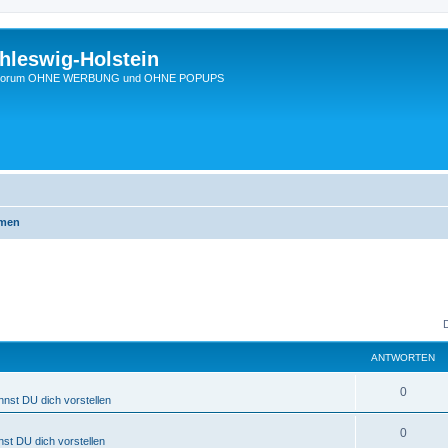
hleswig-Holstein
Ein Forum OHNE WERBUNG und OHNE POPUPS
emen
ANTWORTEN
0
nnst DU dich vorstellen
0
nst DU dich vorstellen