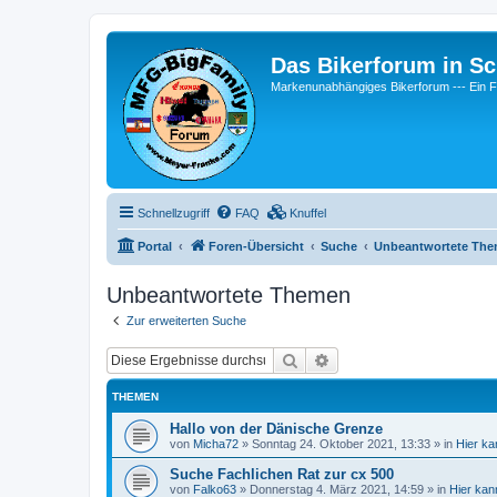
Das Bikerforum in Sc
Markenunabhängiges Bikerforum --- 
Schnellzugriff
FAQ
Knuffel
Portal
Foren-Übersicht
Suche
Unbeantwortete Th
Unbeantwortete Themen
Zur erweiterten Suche
Suche
Erweiterte Suche
THEMEN
Hallo von der Dänische Grenze
von
Micha72
»
Sonntag 24. Oktober 2021, 13:33
» in
Hier ka
Suche Fachlichen Rat zur cx 500
von
Falko63
»
Donnerstag 4. März 2021, 14:59
» in
Hier kan