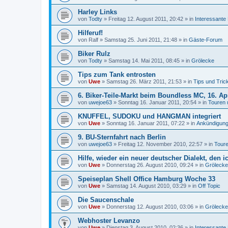
Harley Links
von
Todty
»
Freitag 12. August 2011, 20:42
» in
Interessante
Hilferuf!
von
Ralf
»
Samstag 25. Juni 2011, 21:48
» in
Gäste-Forum
Biker Rulz
von
Todty
»
Samstag 14. Mai 2011, 08:45
» in
Grölecke
Tips zum Tank entrosten
von
Uwe
»
Samstag 26. März 2011, 21:53
» in
Tips und Tric
6. Biker-Teile-Markt beim Boundless MC, 16. Ap
von
uwejoe63
»
Sonntag 16. Januar 2011, 20:54
» in
Touren 
KNUFFEL, SUDOKU und HANGMAN integriert
von
Uwe
»
Sonntag 16. Januar 2011, 07:22
» in
Ankündigung
9. BU-Sternfahrt nach Berlin
von
uwejoe63
»
Freitag 12. November 2010, 22:57
» in
Toure
Hilfe, wieder ein neuer deutscher Dialekt, den i
von
Uwe
»
Donnerstag 26. August 2010, 09:24
» in
Grölecke
Speiseplan Shell Office Hamburg Woche 33
von
Uwe
»
Samstag 14. August 2010, 03:29
» in
Off Topic
Die Saucenschale
von
Uwe
»
Donnerstag 12. August 2010, 03:06
» in
Grölecke
Webhoster Levanzo
von
Uwe
»
Dienstag 3. August 2010, 02:36
» in
Interessante