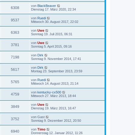
von
BlackBeaver
6308
Dienstag 17. März 2020, 22:34
von
Ruedi
9537
Mittwoch 30. August 2017, 22:02
von
Uwe
6363
Sonntag 19. Juli 2015, 06:31
von
Uwe
3781
Sonntag 5. April 2015, 09:16
von
Dirk
7198
Sonntag 9. November 2014, 17:41
von
Dirk
5617
Montag 23. September 2013, 23:59
von
Ruedi
5765
Mittwoch 14. August 2013, 21:14
von
kentucky-cx500
4759
Mittwoch 27. März 2013, 18:44
von
Uwe
3849
Dienstag 19. März 2013, 16:47
von
Gast
3752
Sonntag 9. Dezember 2012, 20:50
von
Timo
6940
Donnerstag 12. Januar 2012, 11:26