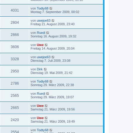
von
Todty68
4031
Montag 7. September 2009, 00:02
von
uwejoe63
2804
Freitag 21. August 2009, 23:40
von
Ruedi
2866
Sonntag 16. August 2009, 19:32
von
Uwe
3606
Freitag 14. August 2009, 20:04
von
uwejoe63
3328
Dienstag 7. Juli 2009, 23:08
von
Dirk
2950
Dienstag 19. Mai 2009, 21:42
von
Todty68
2786
Sonntag 29. März 2009, 22:38
von
Ruedi
2565
Sonntag 29. März 2009, 19:07
von
Uwe
2665
Samstag 21. März 2009, 19:56
von
Uwe
2420
Samstag 21. März 2009, 19:49
von
Todty68
2554