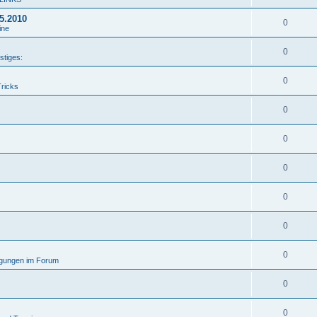
05.2010
0
ine
0
stiges:
0
Tricks
0
0
0
0
0
0
gungen im Forum
0
0