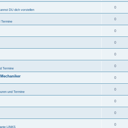
0
kannst DU dich vorstellen
0
 Termine
0
0
0
0
d Termine
 Mechaniker
0
0
uren und Termine
0
0
0
sante LINKS