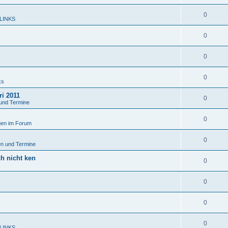
0
 LINKS
0
0
0
ks
ri 2011
0
und Termine
0
en im Forum
0
n und Termine
ch nicht ken
0
0
0
0
 LINKS