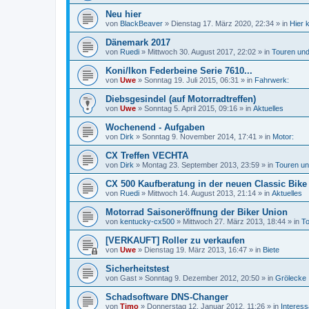
Neu hier
von
BlackBeaver
»
Dienstag 17. März 2020, 22:34
» in
Hier 
Dänemark 2017
von
Ruedi
»
Mittwoch 30. August 2017, 22:02
» in
Touren und
Koni/Ikon Federbeine Serie 7610...
von
Uwe
»
Sonntag 19. Juli 2015, 06:31
» in
Fahrwerk:
Diebsgesindel (auf Motorradtreffen)
von
Uwe
»
Sonntag 5. April 2015, 09:16
» in
Aktuelles
Wochenend - Aufgaben
von
Dirk
»
Sonntag 9. November 2014, 17:41
» in
Motor:
CX Treffen VECHTA
von
Dirk
»
Montag 23. September 2013, 23:59
» in
Touren un
CX 500 Kaufberatung in der neuen Classic Bike
von
Ruedi
»
Mittwoch 14. August 2013, 21:14
» in
Aktuelles
Motorrad Saisoneröffnung der Biker Union
von
kentucky-cx500
»
Mittwoch 27. März 2013, 18:44
» in
To
[VERKAUFT] Roller zu verkaufen
von
Uwe
»
Dienstag 19. März 2013, 16:47
» in
Biete
Sicherheitstest
von
Gast
»
Sonntag 9. Dezember 2012, 20:50
» in
Grölecke
Schadsoftware DNS-Changer
von
Timo
»
Donnerstag 12. Januar 2012, 11:26
» in
Interes