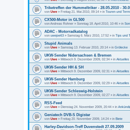
Triketreffen der Hummeltriker - 28.05.2010 - 30.
von
Uwe
»
Freitag 21. Mai 2010, 09:14
» in
Touren und Term
CX500-Motor in GL500
von
Andreas Rohner
»
Sonntag 18. April 2010, 10:46
» in
Son
ADAC - Motorradkatalog
von
uwejoe63
»
Samstag 6. März 2010, 17:52
» in
Tips und 
Stupid Animals
von
Uwe
»
Samstag 13. Februar 2010, 20:14
» in
Grölecke
UKW-Sender Nidersachsen & Bremen
von
Uwe
»
Mittwoch 9. Dezember 2009, 02:34
» in
Aktuelles
UKW-Sender HH & SH
von
Uwe
»
Mittwoch 9. Dezember 2009, 02:31
» in
Aktuelles
UKW-Sender Hamburg
von
Uwe
»
Mittwoch 9. Dezember 2009, 02:29
» in
Aktuelles
UKW-Sender Schleswig-Holstein
von
Uwe
»
Mittwoch 9. Dezember 2009, 02:27
» in
Aktuelles
RSS-Feed
von
Uwe
»
Dienstag 24. November 2009, 20:44
» in
Ankündi
Geniatech DVB-S Digistar
von
Uwe
»
Freitag 20. November 2009, 14:24
» in
Biete
Harley-Davidson-Treff Duvenstedt 27.09.2009