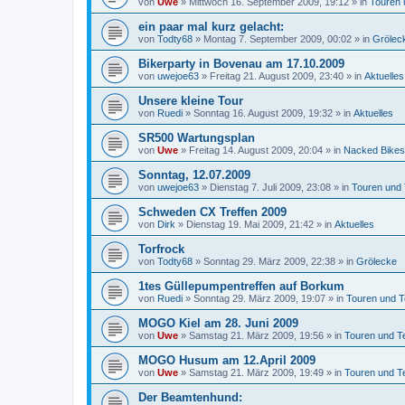
von
Uwe
»
Mittwoch 16. September 2009, 19:12
» in
Touren 
ein paar mal kurz gelacht:
von
Todty68
»
Montag 7. September 2009, 00:02
» in
Grölec
Bikerparty in Bovenau am 17.10.2009
von
uwejoe63
»
Freitag 21. August 2009, 23:40
» in
Aktuelles
Unsere kleine Tour
von
Ruedi
»
Sonntag 16. August 2009, 19:32
» in
Aktuelles
SR500 Wartungsplan
von
Uwe
»
Freitag 14. August 2009, 20:04
» in
Nacked Bikes
Sonntag, 12.07.2009
von
uwejoe63
»
Dienstag 7. Juli 2009, 23:08
» in
Touren und
Schweden CX Treffen 2009
von
Dirk
»
Dienstag 19. Mai 2009, 21:42
» in
Aktuelles
Torfrock
von
Todty68
»
Sonntag 29. März 2009, 22:38
» in
Grölecke
1tes Güllepumpentreffen auf Borkum
von
Ruedi
»
Sonntag 29. März 2009, 19:07
» in
Touren und T
MOGO Kiel am 28. Juni 2009
von
Uwe
»
Samstag 21. März 2009, 19:56
» in
Touren und T
MOGO Husum am 12.April 2009
von
Uwe
»
Samstag 21. März 2009, 19:49
» in
Touren und T
Der Beamtenhund: