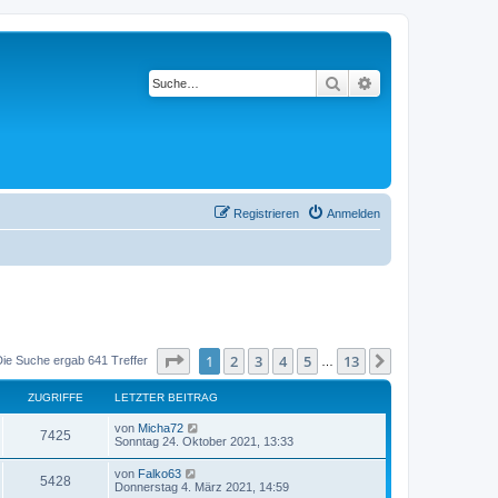
Suche
Erweiterte Suche
Registrieren
Anmelden
Seite
1
von
13
1
2
3
4
5
13
Nächste
Die Suche ergab 641 Treffer
…
ZUGRIFFE
LETZTER BEITRAG
von
Micha72
7425
Sonntag 24. Oktober 2021, 13:33
von
Falko63
5428
Donnerstag 4. März 2021, 14:59