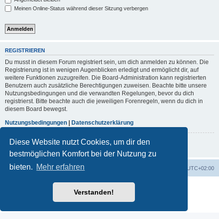
Meinen Online-Status während dieser Sitzung verbergen
REGISTRIEREN
Du musst in diesem Forum registriert sein, um dich anmelden zu können. Die
Registrierung ist in wenigen Augenblicken erledigt und ermöglicht dir, auf
weitere Funktionen zuzugreifen. Die Board-Administration kann registrierten
Benutzern auch zusätzliche Berechtigungen zuweisen. Beachte bitte unsere
Nutzungsbedingungen und die verwandten Regelungen, bevor du dich
registrierst. Bitte beachte auch die jeweiligen Forenregeln, wenn du dich in
diesem Board bewegst.
Nutzungsbedingungen
|
Datenschutzerklärung
Diese Website nutzt Cookies, um dir den
Registrieren
bestmöglichen Komfort bei der Nutzung zu
bieten.
Mehr erfahren
Portal
Foren-Übersicht
Alle Zeiten sind
UTC+02:00
Powered by
phpBB
® Forum Software © phpBB Limited
Verstanden!
Deutsche Übersetzung durch
phpBB.de
Datenschutz
|
Nutzungsbedingungen