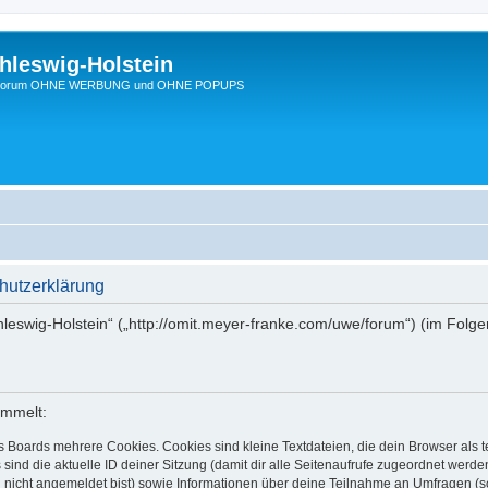
hleswig-Holstein
Ein Forum OHNE WERBUNG und OHNE POPUPS
hutzerklärung
chleswig-Holstein“ („http://omit.meyer-franke.com/uwe/forum“) (im Folg
ammelt:
s Boards mehrere Cookies. Cookies sind kleine Textdateien, die dein Browser als
 sind die aktuelle ID deiner Sitzung (damit dir alle Seitenaufrufe zugeordnet werd
u nicht angemeldet bist) sowie Informationen über deine Teilnahme an Umfragen (s