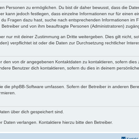
n Personen zu ermöglichen. Du bist dir daher bewusst, dass die Daten d
ber kann jedoch festlegen, dass einzelne Informationen nur für einen ei
n du Fragen dazu hast, suche nach entsprechenden Informationen im Fo
n Betreiber und von ihm beauftragte Personen (Administratoren) zugäng
r nur mit deiner Zustimmung an Dritte weitergeben. Dies gilt nicht, s
n) verpflichtet ist oder die Daten zur Durchsetzung rechtlicher Interes
er den von dir angegebenen Kontaktdaten zu kontaktieren, sofern dies 
andere Benutzer dich kontaktieren, sofern du dies in deinem persönliche
, die die phpBB-Software umfassen. Sofern der Betreiber in anderen Be
ormieren.
 Daten über dich gespeichert sind.
 Daten verlangen. Kontaktiere hierzu bitte den Betreiber.
Kontakt