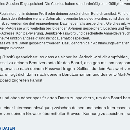
eine Session-ID gespeichert. Die Cookies haben standardmäßig eine Gültigkeit von 
Registrierung, in deinem Profil oder deinem persönlichem Bereich angibst. Für di
rch den Betreiber weitere Daten als notwendig festgelegt wurden, so ist dies für 
llst, so werden die dort eingegebenen Daten ebenfalls gespeichert. Gleiches gilt, 
Die IP-Adresse wird weiterhin bei folgenden Aktionen gespeichert: Löschen und Än
l-Adresse, Kontoaktivierung, Benutzer-Passwort) und gescheiterte Anmeldeversuch
ine?“-Funktion angezeigt und nicht dauerhaft gespeichert.
 dass weitere Daten gespeichert werden. Dazu gehören dein Abstimmungsverhalten
gungsfunktionen.
(Hash) gespeichert, so dass es sicher ist. Jedoch wird dir empfohlen, 
ssel zu deinem Benutzerkonto für das Board, also geh mit ihm sorgsam
htigterweise nach deinem Passwort fragen. Solltest du dein Passwort v
are fragt dich dann nach deinem Benutzernamen und deiner E-Mail-Ad
Board zugreifen kannst.
en und oben näher spezifizierten Daten zu speichern, um das Board bet
en einer Interessenabwägung zwischen deinen und seinen Interessen sow
r von deinem Browser übermittelter Browser-Kennung zu speichern, so
R DATEN