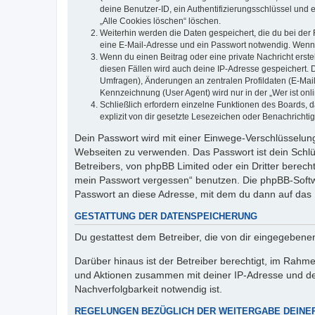
deine Benutzer-ID, ein Authentifizierungsschlüssel und 
„Alle Cookies löschen“ löschen.
Weiterhin werden die Daten gespeichert, die du bei der 
eine E-Mail-Adresse und ein Passwort notwendig. Wenn du
Wenn du einen Beitrag oder eine private Nachricht erste
diesen Fällen wird auch deine IP-Adresse gespeichert. 
Umfragen), Änderungen an zentralen Profildaten (E-Mai
Kennzeichnung (User Agent) wird nur in der „Wer ist onl
Schließlich erfordern einzelne Funktionen des Boards,
explizit von dir gesetzte Lesezeichen oder Benachrichti
Dein Passwort wird mit einer Einwege-Verschlüsselung 
Webseiten zu verwenden. Das Passwort ist dein Schlü
Betreibers, von phpBB Limited oder ein Dritter berec
mein Passwort vergessen“ benutzen. Die phpBB-Softw
Passwort an diese Adresse, mit dem du dann auf das 
GESTATTUNG DER DATENSPEICHERUNG
Du gestattest dem Betreiber, die von dir eingegeben
Darüber hinaus ist der Betreiber berechtigt, im Rahm
und Aktionen zusammen mit deiner IP-Adresse und de
Nachverfolgbarkeit notwendig ist.
REGELUNGEN BEZÜGLICH DER WEITERGABE DEINE