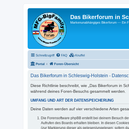
Das Bikerforum in Sc
Markenunabhängiges Bikerforum --- 
Schnellzugriff
FAQ
Knuffel
Portal
Foren-Übersicht
Das Bikerforum in Schleswig-Holstein - Datensc
Diese Richtlinie beschreibt, wie „Das Bikerforum in S
während deines Foren-Besuchs gesammelt werden.
UMFANG UND ART DER DATENSPEICHERUNG
Deine Daten werden auf vier verschiedene Arten ges
Die Forensoftware phpBB erstellt bei deinem Besuch de
Aufrufen des Boards erhalten bleiben. In diesen Cookies
(zur Markierung dieser als gelesen/ungelesen; sofern d