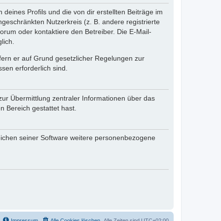
eines Profils und die von dir erstellten Beiträge im
ngeschränkten Nutzerkreis (z. B. andere registrierte
rum oder kontaktiere den Betreiber. Die E-Mail-
lich.
ofern er auf Grund gesetzlicher Regelungen zur
sen erforderlich sind.
zur Übermittlung zentraler Informationen über das
n Bereich gestattet hast.
reichen seiner Software weitere personenbezogene
Impressum
Alle Cookies löschen
Alle Zeiten sind
UTC+02:00