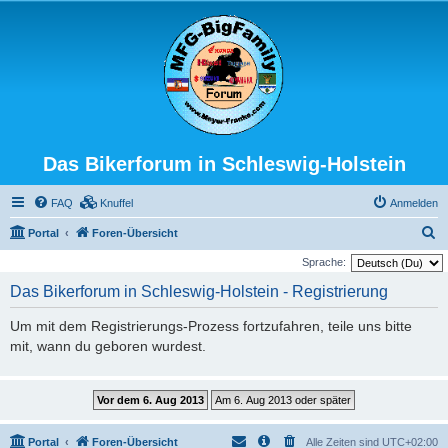
Das Bikerforum in Schleswig-Holstein
FAQ
Knuffel
Anmelden
S
Portal
Foren-Übersicht
u
Sprache:
c
Das Bikerforum in Schleswig-Holstein - Registrierung
h
Um mit dem Registrierungs-Prozess fortzufahren, teile uns bitte
e
mit, wann du geboren wurdest.
Portal
Foren-Übersicht
Alle Zeiten sind
UTC+02:00