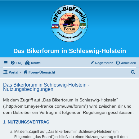
Das Bikerforum in Schleswig-Holstein
FAQ
Knuffel
Registrieren
Anmelden
S
Portal
Foren-Übersicht
u
Das Bikerforum in Schleswig-Holstein -
c
Nutzungsbedingungen
h
Mit dem Zugriff auf „Das Bikerforum in Schleswig-Holstein“
e
(„http://omit.meyer-franke.com/uwe/forum“) wird zwischen dir und
dem Betreiber ein Vertrag mit folgenden Regelungen geschlossen:
1. NUTZUNGSVERTRAG
Mit dem Zugriff auf „Das Bikerforum in Schleswig-Holstein“ (im
Folgenden „das Board“) schließt du einen Nutzungsvertrag mit dem