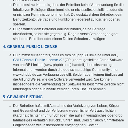
Du nimmst zur Kenntnis, dass der Betreiber keine Verantwortung für die
Inhalte von Beiträgen übernimmt, die er nicht selbst erstellt hat oder die
er nicht zur Kenntnis genommen hat. Du gestattest dem Betreiber, dein
Benutzerkonto, Beiträge und Funktionen jederzeit zu löschen oder zu
sperren.
Du gestattest dem Betreiber darüber hinaus, deine Beiträge
abzuändern, sofern sie gegen o. g. Regeln verstoßen oder geeignet
sind, dem Betreiber oder einem Dritten Schaden zuzufügen.
4. GENERAL PUBLIC LICENSE
Du nimmst zur Kenntnis, dass es sich bei phpBB um eine unter der „
GNU General Public License v2
“ (GPL) bereitgestellten Foren-Software
von phpBB Limited (www.phpbb.com) handelt; deutschsprachige
Informationen werden durch die deutschsprachige Community unter
www.phpbb.de zur Verfügung gestellt. Beide haben keinen Einfluss auf
die Art und Weise, wie die Software verwendet wird. Sie können
insbesondere die Verwendung der Software für bestimmte Zwecke nicht
untersagen oder auf Inhalte fremder Foren Einfluss nehmen.
5. GEWÄHRLEISTUNG
Der Betreiber haftet mit Ausnahme der Verletzung von Leben, Körper
und Gesundheit und der Verletzung wesentlicher Vertragspflichten
(Kardinalpflichten) nur für Schäden, die auf ein vorsätzliches oder grob
fahrlässiges Verhalten zurückzuführen sind. Dies gilt auch für mittelbare
Folgeschäden wie insbesondere entgangenen Gewinn.