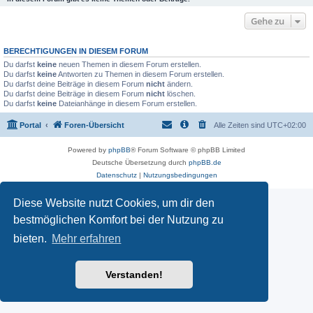
Gehe zu
BERECHTIGUNGEN IN DIESEM FORUM
Du darfst
keine
neuen Themen in diesem Forum erstellen.
Du darfst
keine
Antworten zu Themen in diesem Forum erstellen.
Du darfst deine Beiträge in diesem Forum
nicht
ändern.
Du darfst deine Beiträge in diesem Forum
nicht
löschen.
Du darfst
keine
Dateianhänge in diesem Forum erstellen.
Portal
Foren-Übersicht
Alle Zeiten sind
UTC+02:00
Powered by
phpBB
® Forum Software © phpBB Limited
Deutsche Übersetzung durch
phpBB.de
Datenschutz
|
Nutzungsbedingungen
Diese Website nutzt Cookies, um dir den
bestmöglichen Komfort bei der Nutzung zu
bieten.
Mehr erfahren
Verstanden!