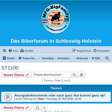
Das Bikerforum in Schleswig-Holstein
FAQ
Knuffel
Registrieren
Anmelden
S
Portal
Foren-Übersicht
Sonstiges
Knowledge Base
Motorrad
ST1100
u
ST1100
c
Suche
Erweiterte Suche
Neues Thema
h
1 Thema • Seite
1
von
1
e
Themen
Anzugsdrehmomente oder nach ganz fest kommt ganz ab!
Letzter Beitrag von
Uwe
«
Sonntag 18. Mai 2008, 16:49
Neues Thema