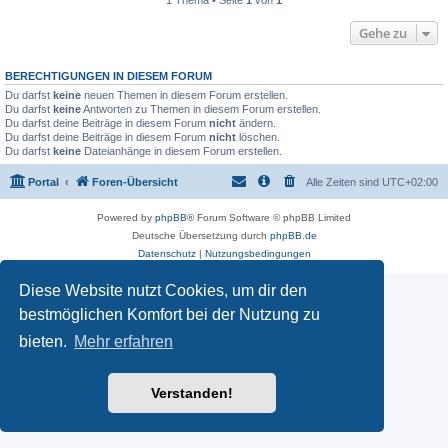
1 Thema • Seite
1
von
1
Gehe zu
BERECHTIGUNGEN IN DIESEM FORUM
Du darfst
keine
neuen Themen in diesem Forum erstellen.
Du darfst
keine
Antworten zu Themen in diesem Forum erstellen.
Du darfst deine Beiträge in diesem Forum
nicht
ändern.
Du darfst deine Beiträge in diesem Forum
nicht
löschen.
Du darfst
keine
Dateianhänge in diesem Forum erstellen.
Portal
Foren-Übersicht
Alle Zeiten sind
UTC+02:00
Powered by
phpBB
® Forum Software © phpBB Limited
Deutsche Übersetzung durch
phpBB.de
Datenschutz
|
Nutzungsbedingungen
Diese Website nutzt Cookies, um dir den
bestmöglichen Komfort bei der Nutzung zu
bieten.
Mehr erfahren
Verstanden!