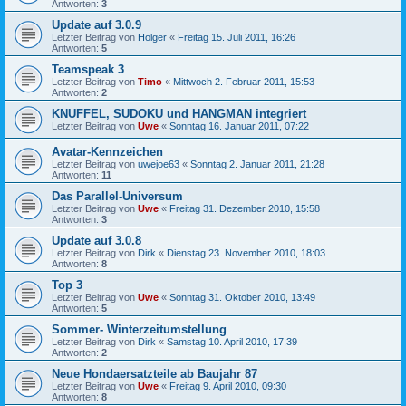
Antworten:
3
Update auf 3.0.9
Letzter Beitrag von
Holger
«
Freitag 15. Juli 2011, 16:26
Antworten:
5
Teamspeak 3
Letzter Beitrag von
Timo
«
Mittwoch 2. Februar 2011, 15:53
Antworten:
2
KNUFFEL, SUDOKU und HANGMAN integriert
Letzter Beitrag von
Uwe
«
Sonntag 16. Januar 2011, 07:22
Avatar-Kennzeichen
Letzter Beitrag von
uwejoe63
«
Sonntag 2. Januar 2011, 21:28
Antworten:
11
Das Parallel-Universum
Letzter Beitrag von
Uwe
«
Freitag 31. Dezember 2010, 15:58
Antworten:
3
Update auf 3.0.8
Letzter Beitrag von
Dirk
«
Dienstag 23. November 2010, 18:03
Antworten:
8
Top 3
Letzter Beitrag von
Uwe
«
Sonntag 31. Oktober 2010, 13:49
Antworten:
5
Sommer- Winterzeitumstellung
Letzter Beitrag von
Dirk
«
Samstag 10. April 2010, 17:39
Antworten:
2
Neue Hondaersatzteile ab Baujahr 87
Letzter Beitrag von
Uwe
«
Freitag 9. April 2010, 09:30
Antworten:
8