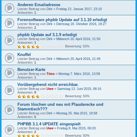
Anderen Emailadresse
Letzter Beitrag von
Dirk
«
Freitag 13. Januar 2017, 23:10
Antworten:
1
Forensoftware phpbb Update auf 3.1.10 erledigt
Letzter Beitrag von
Dirk
«
Dienstag 18. Oktober 2016, 18:27
Antworten:
2
phpbb Update auf 3.1.9 erledigt
Letzter Beitrag von
Dirk
«
Mittwoch 20. April 2016, 21:50
Antworten:
1
Bewertung: 50%
Knuffel
Letzter Beitrag von
Dirk
«
Mittwoch 20. April 2016, 21:49
Antworten:
1
Benutzer-Karte
Letzter Beitrag von
Timo
«
Montag 7. März 2016, 13:58
Antworten:
1
Vorübergehend nicht erreichbar.
Letzter Beitrag von
Uwe
«
Samstag 13. Juni 2015, 08:16
Antworten:
9
Bewertung: 50%
Forum löschen und neu mit Plauderecke und
Stammtisch???
Letzter Beitrag von
Dirk
«
Montag 25. Mai 2015, 18:58
Antworten:
5
PHPBB 3.1.4 UPDATE eingespielt
Letzter Beitrag von
Uwe
«
Freitag 8. Mai 2015, 06:03
Antworten:
2
Bewertung: 50%