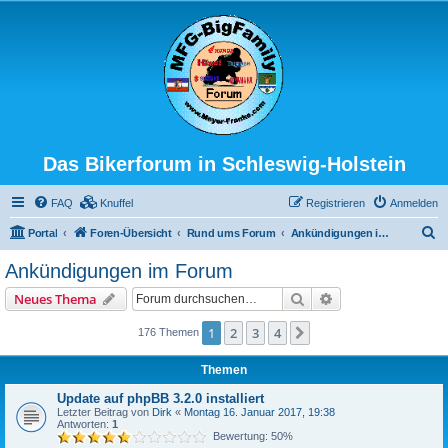
Das Bikerforum in Schleswig-Holstein
FAQ
Knuffel
Registrieren
Anmelden
S
Portal
Foren-Übersicht
Rund ums Forum
Ankündigungen im Forum
u
Ankündigungen im Forum
c
Suche
Erweiterte Suche
Neues Thema
h
e
1
2
3
4
Nächste
176 Themen
Themen
Update auf phpBB 3.2.0 installiert
Letzter Beitrag von
Dirk
«
Montag 16. Januar 2017, 19:38
Antworten:
1
Bewertung: 50%