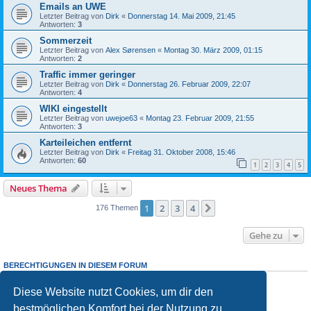
Emails an UWE
Letzter Beitrag von
Dirk
«
Donnerstag 14. Mai 2009, 21:45
Antworten:
3
Sommerzeit
Letzter Beitrag von
Alex Sørensen
«
Montag 30. März 2009, 01:15
Antworten:
2
Traffic immer geringer
Letzter Beitrag von
Dirk
«
Donnerstag 26. Februar 2009, 22:07
Antworten:
4
WIKI eingestellt
Letzter Beitrag von
uwejoe63
«
Montag 23. Februar 2009, 21:55
Antworten:
3
Karteileichen entfernt
Letzter Beitrag von
Dirk
«
Freitag 31. Oktober 2008, 15:46
Antworten:
60
1
2
3
4
5
Neues Thema
1
2
3
4
Nächste
176 Themen
Gehe zu
BERECHTIGUNGEN IN DIESEM FORUM
Du darfst
keine
neuen Themen in diesem Forum erstellen.
Du darfst
keine
Antworten zu Themen in diesem Forum erstellen.
Diese Website nutzt Cookies, um dir den
Du darfst deine Beiträge in diesem Forum
nicht
ändern.
bestmöglichen Komfort bei der Nutzung zu
Du darfst deine Beiträge in diesem Forum
nicht
löschen.