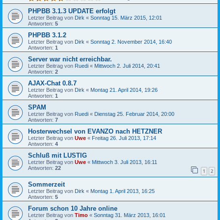
PHPBB 3.1.3 UPDATE erfolgt
Letzter Beitrag von
Dirk
«
Sonntag 15. März 2015, 12:01
Antworten:
5
PHPBB 3.1.2
Letzter Beitrag von
Dirk
«
Sonntag 2. November 2014, 16:40
Antworten:
1
Server war nicht erreichbar.
Letzter Beitrag von
Ruedi
«
Mittwoch 2. Juli 2014, 20:41
Antworten:
2
AJAX-Chat 0.8.7
Letzter Beitrag von
Dirk
«
Montag 21. April 2014, 19:26
Antworten:
1
SPAM
Letzter Beitrag von
Ruedi
«
Dienstag 25. Februar 2014, 20:00
Antworten:
7
Hosterwechsel von EVANZO nach HETZNER
Letzter Beitrag von
Uwe
«
Freitag 26. Juli 2013, 17:14
Antworten:
4
Schluß mit LUSTIG
Letzter Beitrag von
Uwe
«
Mittwoch 3. Juli 2013, 16:11
Antworten:
22
1
2
Sommerzeit
Letzter Beitrag von
Dirk
«
Montag 1. April 2013, 16:25
Antworten:
5
Forum schon 10 Jahre online
Letzter Beitrag von
Timo
«
Sonntag 31. März 2013, 16:01