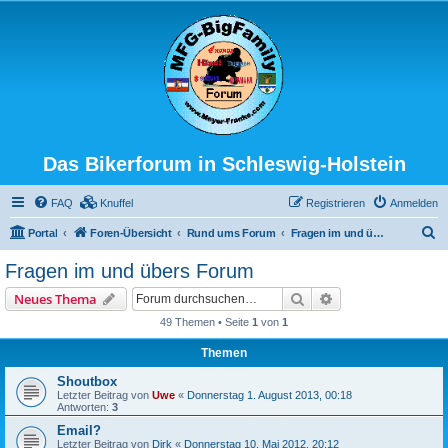
Das Bikerforum in Schleswig-Holstein
FAQ
Knuffel
Registrieren
Anmelden
S
Portal
Foren-Übersicht
Rund ums Forum
Fragen im und übers Forum
u
Fragen im und übers Forum
c
Suche
Erweiterte Suche
Neues Thema
h
49 Themen • Seite
1
von
1
e
Themen
Shoutbox
Letzter Beitrag von
Uwe
«
Donnerstag 1. August 2013, 00:18
Antworten:
3
Email?
Letzter Beitrag von
Dirk
«
Donnerstag 10. Mai 2012, 20:12