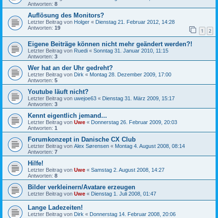
Antworten:
8
Auflösung des Monitors?
Letzter Beitrag von
Holger
«
Dienstag 21. Februar 2012, 14:28
Antworten:
19
1
2
Eigene Beiträge können nicht mehr geändert werden?!
Letzter Beitrag von
Ruedi
«
Sonntag 31. Januar 2010, 11:15
Antworten:
3
Wer hat an der Uhr gedreht?
Letzter Beitrag von
Dirk
«
Montag 28. Dezember 2009, 17:00
Antworten:
5
Youtube läuft nicht?
Letzter Beitrag von
uwejoe63
«
Dienstag 31. März 2009, 15:17
Antworten:
3
Kennt eigentlich jemand...
Letzter Beitrag von
Uwe
«
Donnerstag 26. Februar 2009, 20:03
Antworten:
1
Forumkonzept in Danische CX Club
Letzter Beitrag von
Alex Sørensen
«
Montag 4. August 2008, 08:14
Antworten:
7
Hilfe!
Letzter Beitrag von
Uwe
«
Samstag 2. August 2008, 14:27
Antworten:
8
Bilder verkleinern/Avatare erzeugen
Letzter Beitrag von
Uwe
«
Dienstag 1. Juli 2008, 01:47
Lange Ladezeiten!
Letzter Beitrag von
Dirk
«
Donnerstag 14. Februar 2008, 20:06