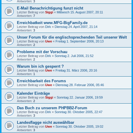
Antworten:
3
E-Mail Benachrichtigung funzt nicht
Letzter Beitrag von
Siggi
«
Mittwoch 15. August 2007, 20:11
Antworten:
7
Erreichbatkeit www.MFG-BigFamily.de
Letzter Beitrag von
Dirk
«
Dienstag 24. April 2007, 21:14
Antworten:
3
Unser Forum für die englischsprechenden Teil unserer Welt
Letzter Beitrag von
Uwe
«
Freitag 1. September 2006, 20:13
Antworten:
2
Probleme mit der Vorschau
Letzter Beitrag von
Dirk
«
Sonntag 2. Juli 2006, 21:52
Antworten:
2
Warum bin ich gesperrt ?
Letzter Beitrag von
Uwe
«
Freitag 31. März 2006, 20:16
Antworten:
1
Erreichbarkeit des Forums
Letzter Beitrag von
Uwe
«
Dienstag 28. Februar 2006, 05:46
Kalender Einträge
Letzter Beitrag von
Siggi
«
Sonntag 22. Januar 2006, 19:59
Antworten:
2
Das Buch zu unserem PHPBB2-Forum
Letzter Beitrag von
Dirk
«
Sonntag 30. Oktober 2005, 22:47
Antworten:
3
Landesflagge nicht auswählbar
Letzter Beitrag von
Uwe
«
Sonntag 30. Oktober 2005, 19:02
Antworten:
3