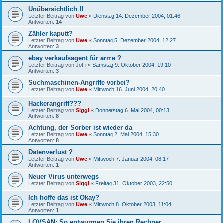
Unübersichtlich !!
Letzter Beitrag von
Uwe
«
Dienstag 14. Dezember 2004, 01:46
Antworten:
14
Zähler kaputt?
Letzter Beitrag von
Uwe
«
Sonntag 5. Dezember 2004, 12:27
Antworten:
3
ebay verkaufsagent für arme ?
Letzter Beitrag von
JoFi
«
Samstag 9. Oktober 2004, 19:10
Antworten:
3
Suchmaschinen-Angriffe vorbei?
Letzter Beitrag von
Uwe
«
Mittwoch 16. Juni 2004, 20:40
Hackerangriff???
Letzter Beitrag von
Siggi
«
Donnerstag 6. Mai 2004, 00:13
Antworten:
8
Achtung, der Sorber ist wieder da
Letzter Beitrag von
Uwe
«
Sonntag 2. Mai 2004, 15:30
Antworten:
8
Datenverlust ?
Letzter Beitrag von
Uwe
«
Mittwoch 7. Januar 2004, 08:17
Antworten:
1
Neuer Virus unterwegs
Letzter Beitrag von
Siggi
«
Freitag 31. Oktober 2003, 22:50
Ich hoffe das ist Okay?
Letzter Beitrag von
Uwe
«
Mittwoch 8. Oktober 2003, 11:04
Antworten:
1
LOVSAN: So entwurmen Sie ihren Rechner