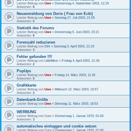
Letzter Beitrag von
Uwe
«
Donnerstag 4. September 2003, 12:19
Antworten:
8
Neuanmeldung von Doris ( Frau von Ecki)
Letzter Beitrag von
Uwe
«
Sonntag 27. Juli 2003, 21:55
Antworten:
5
Statistik des Forums
Letzter Beitrag von
Uwe
«
Donnerstag 5. Juni 2003, 23:21
Antworten:
8
Forenzahl reduzieren
Letzter Beitrag von
Dirk
«
Samstag 5. April 2003, 21:23
Antworten:
3
Fehler gefunden !!!!
Letzter Beitrag von
LittleBiker
«
Freitag 4. April 2003, 21:30
Antworten:
2
PopUps
Letzter Beitrag von
Uwe
«
Freitag 14. März 2003, 11:26
Antworten:
5
Grafikkarte
Letzter Beitrag von
Uwe
«
Mittwoch 12. März 2003, 10:57
Antworten:
2
Datenbank-Größe
Letzter Beitrag von
Uwe
«
Dienstag 11. März 2003, 18:53
WERBUNG
Letzter Beitrag von
Gast
«
Donnerstag 1. Januar 1970, 01:00
Antworten:
3
automatisches einloggen und cookie setzen
Letzter Beitrag von
Gast
«
Donnerstag 1. Januar 1970, 01:00