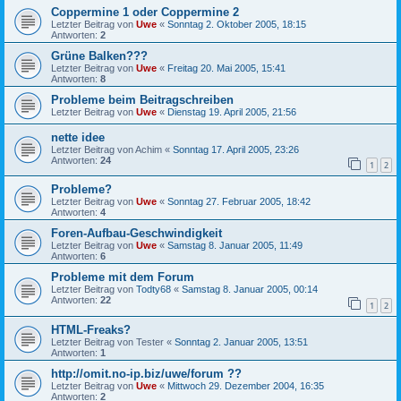
Coppermine 1 oder Coppermine 2
Letzter Beitrag von
Uwe
«
Sonntag 2. Oktober 2005, 18:15
Antworten:
2
Grüne Balken???
Letzter Beitrag von
Uwe
«
Freitag 20. Mai 2005, 15:41
Antworten:
8
Probleme beim Beitragschreiben
Letzter Beitrag von
Uwe
«
Dienstag 19. April 2005, 21:56
nette idee
Letzter Beitrag von
Achim
«
Sonntag 17. April 2005, 23:26
Antworten:
24
1
2
Probleme?
Letzter Beitrag von
Uwe
«
Sonntag 27. Februar 2005, 18:42
Antworten:
4
Foren-Aufbau-Geschwindigkeit
Letzter Beitrag von
Uwe
«
Samstag 8. Januar 2005, 11:49
Antworten:
6
Probleme mit dem Forum
Letzter Beitrag von
Todty68
«
Samstag 8. Januar 2005, 00:14
Antworten:
22
1
2
HTML-Freaks?
Letzter Beitrag von
Tester
«
Sonntag 2. Januar 2005, 13:51
Antworten:
1
http://omit.no-ip.biz/uwe/forum ??
Letzter Beitrag von
Uwe
«
Mittwoch 29. Dezember 2004, 16:35
Antworten:
2