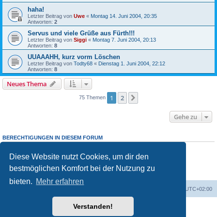
haha!
Letzter Beitrag von
Uwe
«
Montag 14. Juni 2004, 20:35
Antworten:
2
Servus und viele Grüße aus Fürth!!!
Letzter Beitrag von
Siggi
«
Montag 7. Juni 2004, 20:13
Antworten:
8
UUAAAHH, kurz vorm Löschen
Letzter Beitrag von
Todty68
«
Dienstag 1. Juni 2004, 22:12
Antworten:
8
Neues Thema
1
2
Nächste
75 Themen
Gehe zu
BERECHTIGUNGEN IN DIESEM FORUM
Du darfst
keine
neuen Themen in diesem Forum erstellen.
Du darfst
keine
Antworten zu Themen in diesem Forum erstellen.
Diese Website nutzt Cookies, um dir den
Du darfst deine Beiträge in diesem Forum
nicht
ändern.
bestmöglichen Komfort bei der Nutzung zu
Du darfst deine Beiträge in diesem Forum
nicht
löschen.
Du darfst
keine
Dateianhänge in diesem Forum erstellen.
bieten.
Mehr erfahren
Portal
Foren-Übersicht
Alle Zeiten sind
UTC+02:00
Verstanden!
Powered by
phpBB
® Forum Software © phpBB Limited
Deutsche Übersetzung durch
phpBB.de