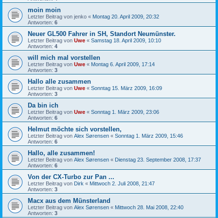
moin moin
Letzter Beitrag von
jenko
«
Montag 20. April 2009, 20:32
Antworten:
6
Neuer GL500 Fahrer in SH, Standort Neumünster.
Letzter Beitrag von
Uwe
«
Samstag 18. April 2009, 10:10
Antworten:
4
will mich mal vorstellen
Letzter Beitrag von
Uwe
«
Montag 6. April 2009, 17:14
Antworten:
3
Hallo alle zusammen
Letzter Beitrag von
Uwe
«
Sonntag 15. März 2009, 16:09
Antworten:
3
Da bin ich
Letzter Beitrag von
Uwe
«
Sonntag 1. März 2009, 23:06
Antworten:
6
Helmut möchte sich vorstellen,
Letzter Beitrag von
Alex Sørensen
«
Sonntag 1. März 2009, 15:46
Antworten:
6
Hallo, alle zusammen!
Letzter Beitrag von
Alex Sørensen
«
Dienstag 23. September 2008, 17:37
Antworten:
6
Von der CX-Turbo zur Pan ...
Letzter Beitrag von
Dirk
«
Mittwoch 2. Juli 2008, 21:47
Antworten:
3
Macx aus dem Münsterland
Letzter Beitrag von
Alex Sørensen
«
Mittwoch 28. Mai 2008, 22:40
Antworten:
3