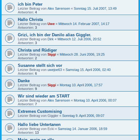
ich bin Peter
Letzter Beitrag von
Alex Sørensen
«
Sonntag 15. Juli 2007, 13:49
Antworten:
4
Hallo Christa
Letzter Beitrag von
Uwe
«
Mittwoch 14. Februar 2007, 14:17
Antworten:
3
Grizi, ich bin der Danilo alias Giggler.
Letzter Beitrag von
Dirk
«
Mittwoch 12. Juli 2006, 20:52
Antworten:
3
Christa und Rüdiger
Letzter Beitrag von
Siggi
«
Mittwoch 28. Juni 2006, 19:25
Antworten:
2
Susanne stellt sich vor
Letzter Beitrag von
uwejoe63
«
Samstag 15. April 2006, 02:40
Antworten:
6
Danke
Letzter Beitrag von
Siggi
«
Montag 10. April 2006, 17:57
Antworten:
9
Wir sind wieder am START
Letzter Beitrag von
Alex Sørensen
«
Montag 10. April 2006, 00:07
Antworten:
7
Extremes Customising
Letzter Beitrag von
Giggler
«
Sonntag 9. April 2006, 09:07
Hallo liebe Untertanen
Letzter Beitrag von
Ecki
«
Samstag 14. Januar 2006, 18:59
Antworten:
13
Moin, moin an alle