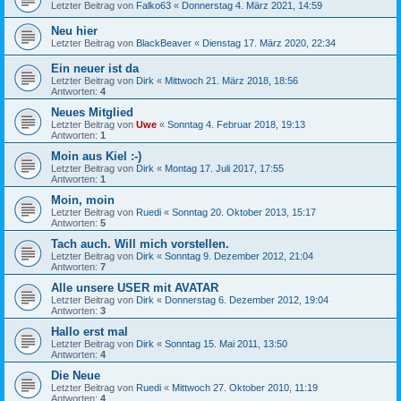
Letzter Beitrag von
Falko63
«
Donnerstag 4. März 2021, 14:59
Neu hier
Letzter Beitrag von
BlackBeaver
«
Dienstag 17. März 2020, 22:34
Ein neuer ist da
Letzter Beitrag von
Dirk
«
Mittwoch 21. März 2018, 18:56
Antworten:
4
Neues Mitglied
Letzter Beitrag von
Uwe
«
Sonntag 4. Februar 2018, 19:13
Antworten:
1
Moin aus Kiel :-)
Letzter Beitrag von
Dirk
«
Montag 17. Juli 2017, 17:55
Antworten:
1
Moin, moin
Letzter Beitrag von
Ruedi
«
Sonntag 20. Oktober 2013, 15:17
Antworten:
5
Tach auch. Will mich vorstellen.
Letzter Beitrag von
Dirk
«
Sonntag 9. Dezember 2012, 21:04
Antworten:
7
Alle unsere USER mit AVATAR
Letzter Beitrag von
Dirk
«
Donnerstag 6. Dezember 2012, 19:04
Antworten:
3
Hallo erst mal
Letzter Beitrag von
Dirk
«
Sonntag 15. Mai 2011, 13:50
Antworten:
4
Die Neue
Letzter Beitrag von
Ruedi
«
Mittwoch 27. Oktober 2010, 11:19
Antworten:
4