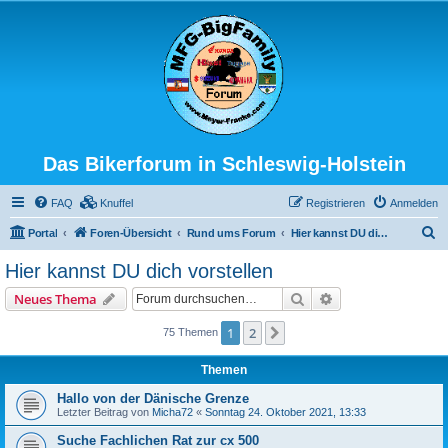
Das Bikerforum in Schleswig-Holstein
FAQ
Knuffel
Registrieren
Anmelden
S
Portal
Foren-Übersicht
Rund ums Forum
Hier kannst DU dich vorstellen
u
Hier kannst DU dich vorstellen
c
Suche
Erweiterte Suche
Neues Thema
h
e
1
2
Nächste
75 Themen
Themen
Hallo von der Dänische Grenze
Letzter Beitrag von
Micha72
«
Sonntag 24. Oktober 2021, 13:33
Suche Fachlichen Rat zur cx 500