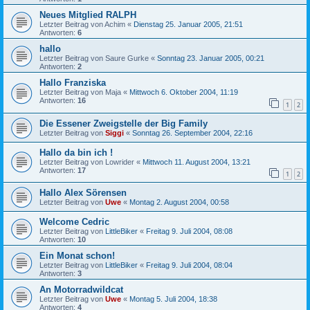
Neues Mitglied RALPH
Letzter Beitrag von
Achim
«
Dienstag 25. Januar 2005, 21:51
Antworten:
6
hallo
Letzter Beitrag von
Saure Gurke
«
Sonntag 23. Januar 2005, 00:21
Antworten:
2
Hallo Franziska
Letzter Beitrag von
Maja
«
Mittwoch 6. Oktober 2004, 11:19
Antworten:
16
1
2
Die Essener Zweigstelle der Big Family
Letzter Beitrag von
Siggi
«
Sonntag 26. September 2004, 22:16
Hallo da bin ich !
Letzter Beitrag von
Lowrider
«
Mittwoch 11. August 2004, 13:21
Antworten:
17
1
2
Hallo Alex Sörensen
Letzter Beitrag von
Uwe
«
Montag 2. August 2004, 00:58
Welcome Cedric
Letzter Beitrag von
LittleBiker
«
Freitag 9. Juli 2004, 08:08
Antworten:
10
Ein Monat schon!
Letzter Beitrag von
LittleBiker
«
Freitag 9. Juli 2004, 08:04
Antworten:
3
An Motorradwildcat
Letzter Beitrag von
Uwe
«
Montag 5. Juli 2004, 18:38
Antworten:
4