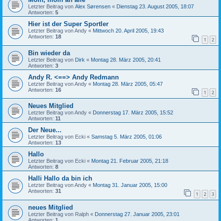
Letzter Beitrag von
Alex Sørensen
«
Dienstag 23. August 2005, 18:07
Antworten:
5
Hier ist der Super Sportler
Letzter Beitrag von
Andy
«
Mittwoch 20. April 2005, 19:43
Antworten:
18
1
2
Bin wieder da
Letzter Beitrag von
Dirk
«
Montag 28. März 2005, 20:41
Antworten:
3
Andy R. <==> Andy Redmann
Letzter Beitrag von
Andy
«
Montag 28. März 2005, 05:47
Antworten:
16
1
2
Neues Mitglied
Letzter Beitrag von
Andy
«
Donnerstag 17. März 2005, 15:52
Antworten:
11
Der Neue...
Letzter Beitrag von
Ecki
«
Samstag 5. März 2005, 01:06
Antworten:
13
Hallo
Letzter Beitrag von
Ecki
«
Montag 21. Februar 2005, 21:18
Antworten:
8
Halli Hallo da bin ich
Letzter Beitrag von
Andy
«
Montag 31. Januar 2005, 15:00
Antworten:
31
1
2
3
neues Mitglied
Letzter Beitrag von
Ralph
«
Donnerstag 27. Januar 2005, 23:01
Antworten:
1