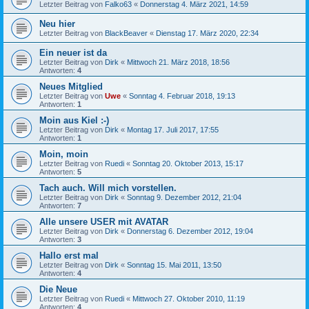
Letzter Beitrag von
Falko63
«
Donnerstag 4. März 2021, 14:59
Neu hier
Letzter Beitrag von
BlackBeaver
«
Dienstag 17. März 2020, 22:34
Ein neuer ist da
Letzter Beitrag von
Dirk
«
Mittwoch 21. März 2018, 18:56
Antworten:
4
Neues Mitglied
Letzter Beitrag von
Uwe
«
Sonntag 4. Februar 2018, 19:13
Antworten:
1
Moin aus Kiel :-)
Letzter Beitrag von
Dirk
«
Montag 17. Juli 2017, 17:55
Antworten:
1
Moin, moin
Letzter Beitrag von
Ruedi
«
Sonntag 20. Oktober 2013, 15:17
Antworten:
5
Tach auch. Will mich vorstellen.
Letzter Beitrag von
Dirk
«
Sonntag 9. Dezember 2012, 21:04
Antworten:
7
Alle unsere USER mit AVATAR
Letzter Beitrag von
Dirk
«
Donnerstag 6. Dezember 2012, 19:04
Antworten:
3
Hallo erst mal
Letzter Beitrag von
Dirk
«
Sonntag 15. Mai 2011, 13:50
Antworten:
4
Die Neue
Letzter Beitrag von
Ruedi
«
Mittwoch 27. Oktober 2010, 11:19
Antworten:
4