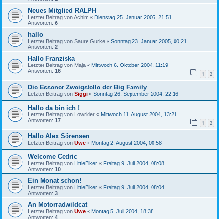
Neues Mitglied RALPH
Letzter Beitrag von
Achim
«
Dienstag 25. Januar 2005, 21:51
Antworten:
6
hallo
Letzter Beitrag von
Saure Gurke
«
Sonntag 23. Januar 2005, 00:21
Antworten:
2
Hallo Franziska
Letzter Beitrag von
Maja
«
Mittwoch 6. Oktober 2004, 11:19
Antworten:
16
1
2
Die Essener Zweigstelle der Big Family
Letzter Beitrag von
Siggi
«
Sonntag 26. September 2004, 22:16
Hallo da bin ich !
Letzter Beitrag von
Lowrider
«
Mittwoch 11. August 2004, 13:21
Antworten:
17
1
2
Hallo Alex Sörensen
Letzter Beitrag von
Uwe
«
Montag 2. August 2004, 00:58
Welcome Cedric
Letzter Beitrag von
LittleBiker
«
Freitag 9. Juli 2004, 08:08
Antworten:
10
Ein Monat schon!
Letzter Beitrag von
LittleBiker
«
Freitag 9. Juli 2004, 08:04
Antworten:
3
An Motorradwildcat
Letzter Beitrag von
Uwe
«
Montag 5. Juli 2004, 18:38
Antworten:
4