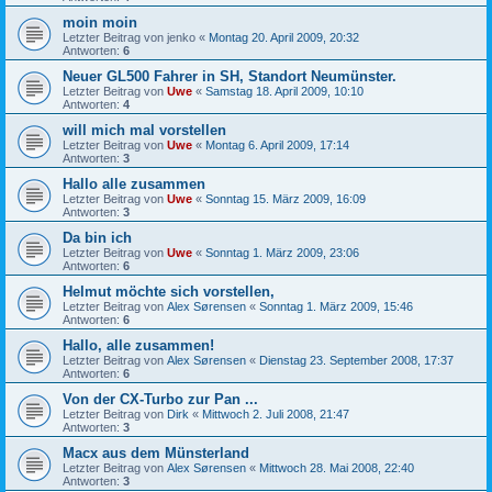
moin moin
Letzter Beitrag von
jenko
«
Montag 20. April 2009, 20:32
Antworten:
6
Neuer GL500 Fahrer in SH, Standort Neumünster.
Letzter Beitrag von
Uwe
«
Samstag 18. April 2009, 10:10
Antworten:
4
will mich mal vorstellen
Letzter Beitrag von
Uwe
«
Montag 6. April 2009, 17:14
Antworten:
3
Hallo alle zusammen
Letzter Beitrag von
Uwe
«
Sonntag 15. März 2009, 16:09
Antworten:
3
Da bin ich
Letzter Beitrag von
Uwe
«
Sonntag 1. März 2009, 23:06
Antworten:
6
Helmut möchte sich vorstellen,
Letzter Beitrag von
Alex Sørensen
«
Sonntag 1. März 2009, 15:46
Antworten:
6
Hallo, alle zusammen!
Letzter Beitrag von
Alex Sørensen
«
Dienstag 23. September 2008, 17:37
Antworten:
6
Von der CX-Turbo zur Pan ...
Letzter Beitrag von
Dirk
«
Mittwoch 2. Juli 2008, 21:47
Antworten:
3
Macx aus dem Münsterland
Letzter Beitrag von
Alex Sørensen
«
Mittwoch 28. Mai 2008, 22:40
Antworten:
3