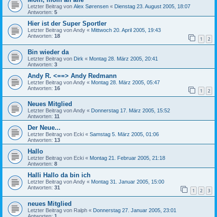
Letzter Beitrag von
Alex Sørensen
«
Dienstag 23. August 2005, 18:07
Antworten:
5
Hier ist der Super Sportler
Letzter Beitrag von
Andy
«
Mittwoch 20. April 2005, 19:43
Antworten:
18
1
2
Bin wieder da
Letzter Beitrag von
Dirk
«
Montag 28. März 2005, 20:41
Antworten:
3
Andy R. <==> Andy Redmann
Letzter Beitrag von
Andy
«
Montag 28. März 2005, 05:47
Antworten:
16
1
2
Neues Mitglied
Letzter Beitrag von
Andy
«
Donnerstag 17. März 2005, 15:52
Antworten:
11
Der Neue...
Letzter Beitrag von
Ecki
«
Samstag 5. März 2005, 01:06
Antworten:
13
Hallo
Letzter Beitrag von
Ecki
«
Montag 21. Februar 2005, 21:18
Antworten:
8
Halli Hallo da bin ich
Letzter Beitrag von
Andy
«
Montag 31. Januar 2005, 15:00
Antworten:
31
1
2
3
neues Mitglied
Letzter Beitrag von
Ralph
«
Donnerstag 27. Januar 2005, 23:01
Antworten:
1