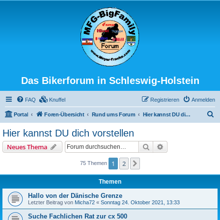
Das Bikerforum in Schleswig-Holstein
FAQ
Knuffel
Registrieren
Anmelden
S
Portal
Foren-Übersicht
Rund ums Forum
Hier kannst DU dich vorstellen
u
Hier kannst DU dich vorstellen
c
Suche
Erweiterte Suche
Neues Thema
h
e
1
2
Nächste
75 Themen
Themen
Hallo von der Dänische Grenze
Letzter Beitrag von
Micha72
«
Sonntag 24. Oktober 2021, 13:33
Suche Fachlichen Rat zur cx 500