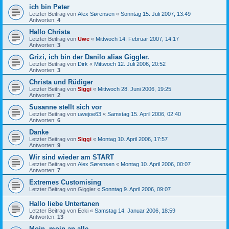
ich bin Peter
Letzter Beitrag von
Alex Sørensen
«
Sonntag 15. Juli 2007, 13:49
Antworten:
4
Hallo Christa
Letzter Beitrag von
Uwe
«
Mittwoch 14. Februar 2007, 14:17
Antworten:
3
Grizi, ich bin der Danilo alias Giggler.
Letzter Beitrag von
Dirk
«
Mittwoch 12. Juli 2006, 20:52
Antworten:
3
Christa und Rüdiger
Letzter Beitrag von
Siggi
«
Mittwoch 28. Juni 2006, 19:25
Antworten:
2
Susanne stellt sich vor
Letzter Beitrag von
uwejoe63
«
Samstag 15. April 2006, 02:40
Antworten:
6
Danke
Letzter Beitrag von
Siggi
«
Montag 10. April 2006, 17:57
Antworten:
9
Wir sind wieder am START
Letzter Beitrag von
Alex Sørensen
«
Montag 10. April 2006, 00:07
Antworten:
7
Extremes Customising
Letzter Beitrag von
Giggler
«
Sonntag 9. April 2006, 09:07
Hallo liebe Untertanen
Letzter Beitrag von
Ecki
«
Samstag 14. Januar 2006, 18:59
Antworten:
13
Moin, moin an alle