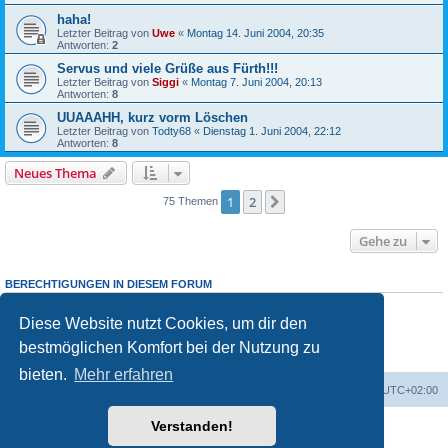
haha!
Letzter Beitrag von
Uwe
«
Montag 14. Juni 2004, 20:35
Antworten:
2
Servus und viele Grüße aus Fürth!!!
Letzter Beitrag von
Siggi
«
Montag 7. Juni 2004, 20:13
Antworten:
8
UUAAAHH, kurz vorm Löschen
Letzter Beitrag von
Todty68
«
Dienstag 1. Juni 2004, 22:12
Antworten:
8
Neues Thema
1
2
Nächste
75 Themen
Gehe zu
BERECHTIGUNGEN IN DIESEM FORUM
Du darfst
keine
neuen Themen in diesem Forum erstellen.
Du darfst
keine
Antworten zu Themen in diesem Forum erstellen.
Diese Website nutzt Cookies, um dir den
Du darfst deine Beiträge in diesem Forum
nicht
ändern.
bestmöglichen Komfort bei der Nutzung zu
Du darfst deine Beiträge in diesem Forum
nicht
löschen.
Du darfst
keine
Dateianhänge in diesem Forum erstellen.
bieten.
Mehr erfahren
Portal
Foren-Übersicht
Alle Zeiten sind
UTC+02:00
Verstanden!
Powered by
phpBB
® Forum Software © phpBB Limited
Deutsche Übersetzung durch
phpBB.de