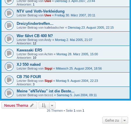
Letzter Beitrag von
Uwe
«
Dienstag 3. April 2007, 23:44
Antworten:
1
NTV und Voth-Verkleidung
Letzter Beitrag von
Uwe
«
Freitag 30. März 2007, 20:11
Dreizylindertreffen...
Letzter Beitrag von
kallebadscher
«
Dienstag 23. August 2005, 22:15
Wer fährt CB 400 N?
Letzter Beitrag von
Andy
«
Montag 2. Mai 2005, 21:07
Antworten:
12
Kawasaki ER5
Letzter Beitrag von
Achim
«
Montag 28. März 2005, 15:00
Antworten:
10
XJ 550 naked
Letzter Beitrag von
Siggi
«
Mittwoch 25. August 2004, 18:56
CB 750 FOUR
Letzter Beitrag von
Siggi
«
Montag 9. August 2004, 22:23
Antworten:
3
Meine "eNTeVau" ist die Beste...
Letzter Beitrag von
bcco1
«
Samstag 5. Juni 2004, 09:11
Neues Thema
26 Themen • Seite
1
von
1
Gehe zu