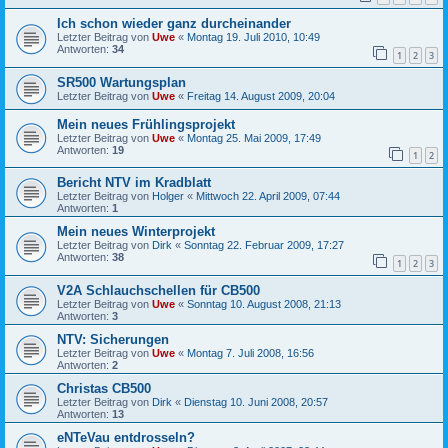
Ich schon wieder ganz durcheinander
Letzter Beitrag von
Uwe
«
Montag 19. Juli 2010, 10:49
Antworten:
34
1
2
3
SR500 Wartungsplan
Letzter Beitrag von
Uwe
«
Freitag 14. August 2009, 20:04
Mein neues Frühlingsprojekt
Letzter Beitrag von
Uwe
«
Montag 25. Mai 2009, 17:49
Antworten:
19
1
2
Bericht NTV im Kradblatt
Letzter Beitrag von
Holger
«
Mittwoch 22. April 2009, 07:44
Antworten:
1
Mein neues Winterprojekt
Letzter Beitrag von
Dirk
«
Sonntag 22. Februar 2009, 17:27
Antworten:
38
1
2
3
V2A Schlauchschellen für CB500
Letzter Beitrag von
Uwe
«
Sonntag 10. August 2008, 21:13
Antworten:
3
NTV: Sicherungen
Letzter Beitrag von
Uwe
«
Montag 7. Juli 2008, 16:56
Antworten:
2
Christas CB500
Letzter Beitrag von
Dirk
«
Dienstag 10. Juni 2008, 20:57
Antworten:
13
eNTeVau entdrosseln?