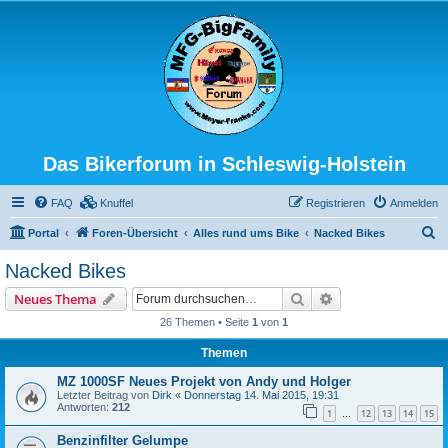
Das Bikerforum in Schleswig-Holstein
FAQ
Knuffel
Registrieren
Anmelden
S
Portal
Foren-Übersicht
Alles rund ums Bike
Nacked Bikes
u
Nacked Bikes
c
Suche
Erweiterte Suche
Neues Thema
h
26 Themen • Seite
1
von
1
e
Themen
MZ 1000SF Neues Projekt von Andy und Holger
Letzter Beitrag von
Dirk
«
Donnerstag 14. Mai 2015, 19:31
Antworten:
212
1
12
13
14
15
…
Benzinfilter Gelumpe