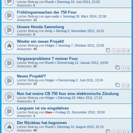
Letzter Beitrag von
Ruedi
«
Dienstag 10. Juni 2014, 22:03
Antworten:
5
Frühlingserwachen der 750 Four
Letzter Beitrag von
quo-vadis
«
Sonntag 30. März 2014, 22:00
Antworten:
12
Unsere Honda Sammlung
Letzter Beitrag von
Andy
«
Montag 5. November 2012, 19:31
Antworten:
8
Wieder ein neues Projekt!
Letzter Beitrag von
Holger
«
Sonntag 7. Oktober 2012, 13:05
Antworten:
49
1
2
3
4
Vergaserprobleme ? meiner Four
Letzter Beitrag von
Ruedi
«
Donnerstag 12. Januar 2012, 19:50
Antworten:
20
1
2
Neues Projekt!?
Letzter Beitrag von
Holger
«
Donnerstag 2. Juni 2011, 13:24
Antworten:
15
1
2
Nun hat meine CB 750 four eine elektronische Zündung
Letzter Beitrag von
Holger
«
Dienstag 29. März 2011, 17:22
Antworten:
4
Langsam ist sie eingefahren
Letzter Beitrag von
Uwe
«
Freitag 31. Dezember 2010, 19:50
Antworten:
3
Der Rückbau hat begonnen
Letzter Beitrag von
Ruedi
«
Dienstag 31. August 2010, 22:15
Antworten:
49
1
2
3
4