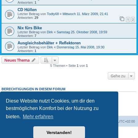
Antworten:
1
CD Hüllen
Letzter Beitrag von
Todty68
«
Mittwoch 11. März 2009, 21:41
Antworten:
29
1
2
Nix fürs Bike
Letzter Beitrag von
Dirk
«
Samstag 25. Oktober 2008, 19:59
Antworten:
7
Ausgleichsbehälter + Reflektoren
Letzter Beitrag von
Dirk
«
Donnerstag 15. Mai 2008, 19:30
Antworten:
1
Neues Thema
5 Themen • Seite
1
von
1
Gehe zu
BERECHTIGUNGEN IN DIESEM FORUM
Du darfst
keine
neuen Themen in diesem Forum erstellen.
Du darfst
keine
Antworten zu Themen in diesem Forum erstellen.
Diese Website nutzt Cookies, um dir den
Du darfst deine Beiträge in diesem Forum
nicht
ändern.
bestmöglichen Komfort bei der Nutzung zu
Du darfst deine Beiträge in diesem Forum
nicht
löschen.
Du darfst
keine
Dateianhänge in diesem Forum erstellen.
bieten.
Mehr erfahren
Portal
Foren-Übersicht
Alle Zeiten sind
UTC+02:00
Verstanden!
Powered by
phpBB
® Forum Software © phpBB Limited
Deutsche Übersetzung durch
phpBB.de