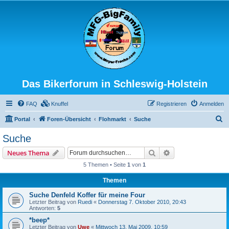
Das Bikerforum in Schleswig-Holstein
FAQ
Knuffel
Registrieren
Anmelden
S
Portal
Foren-Übersicht
Flohmarkt
Suche
u
Suche
c
Suche
Erweiterte Suche
Neues Thema
h
5 Themen • Seite
1
von
1
e
Themen
Suche Denfeld Koffer für meine Four
Letzter Beitrag von
Ruedi
«
Donnerstag 7. Oktober 2010, 20:43
Antworten:
5
*beep*
Letzter Beitrag von
Uwe
«
Mittwoch 13. Mai 2009, 10:59