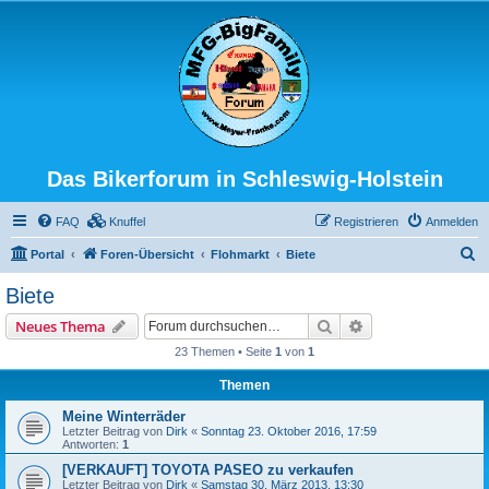
Das Bikerforum in Schleswig-Holstein
FAQ
Knuffel
Registrieren
Anmelden
S
Portal
Foren-Übersicht
Flohmarkt
Biete
u
Biete
c
Suche
Erweiterte Suche
Neues Thema
h
23 Themen • Seite
1
von
1
e
Themen
Meine Winterräder
Letzter Beitrag von
Dirk
«
Sonntag 23. Oktober 2016, 17:59
Antworten:
1
[VERKAUFT] TOYOTA PASEO zu verkaufen
Letzter Beitrag von
Dirk
«
Samstag 30. März 2013, 13:30