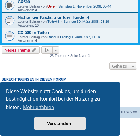
CX500
Letzter Beitrag von
Uwe
«
Samstag 1. November 2008, 05:44
Antworten:
4
Nichts fuer Krads...nur fuer Hunde ;-)
Letzter Beitrag von
Todty68
«
Sonntag 30. März 2008, 23:16
Antworten:
10
CX 500 in Teilen
Letzter Beitrag von
Ruedi
«
Freitag 1. Juni 2007, 11:19
Antworten:
4
Neues Thema
23 Themen • Seite
1
von
1
Gehe zu
BERECHTIGUNGEN IN DIESEM FORUM
Du darfst
keine
neuen Themen in diesem Forum erstellen.
Du darfst
keine
Antworten zu Themen in diesem Forum erstellen.
Diese Website nutzt Cookies, um dir den
Du darfst deine Beiträge in diesem Forum
nicht
ändern.
bestmöglichen Komfort bei der Nutzung zu
Du darfst deine Beiträge in diesem Forum
nicht
löschen.
Du darfst
keine
Dateianhänge in diesem Forum erstellen.
bieten.
Mehr erfahren
Portal
Foren-Übersicht
Alle Zeiten sind
UTC+02:00
Verstanden!
Powered by
phpBB
® Forum Software © phpBB Limited
Deutsche Übersetzung durch
phpBB.de
Datenschutz
|
Nutzungsbedingungen