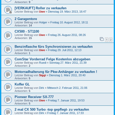
Antworten:
9
[VERKAUFT] Roller zu verkaufen
Letzter Beitrag von
Uwe
«
Dienstag 19. März 2013, 16:47
2 Garagentore
Letzter Beitrag von
Holger
«
Freitag 10. August 2012, 18:11
Antworten:
14
CX500 - ST1100
Letzter Beitrag von
Uwe
«
Freitag 26. August 2011, 08:26
Antworten:
15
1
2
Benzinflasche fürs Synchronisieren zu verkaufen
Letzter Beitrag von
Uwe
«
Freitag 29. Juli 2011, 12:13
Antworten:
1
ComStar Vorderrad Felge Kostenlos abzugeben
Letzter Beitrag von
Ruedi
«
Sonntag 27. März 2011, 21:39
Antworten:
2
Motorradhalterung für Pkw-Anhänger zu verkaufen !
Letzter Beitrag von
Siggi
«
Dienstag 1. März 2011, 20:40
Antworten:
5
Koffer GL
Letzter Beitrag von
Dirk
«
Mittwoch 2. Februar 2011, 21:06
Antworten:
5
Pioneer Receiver SX-777
Letzter Beitrag von
Uwe
«
Freitag 7. Januar 2011, 19:53
Antworten:
5
2 mal CX 500 Turbo -top gepflegt- zu verkaufen
Letzter Beitrag von
Dirk
«
Freitag 7. Januar 2011, 17:33