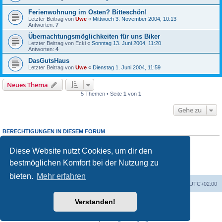
Ferienwohnung im Osten? Bitteschön!
Letzter Beitrag von
Uwe
«
Mittwoch 3. November 2004, 10:13
Antworten:
7
Übernachtungsmöglichkeiten für uns Biker
Letzter Beitrag von
Ecki
«
Sonntag 13. Juni 2004, 11:20
Antworten:
4
DasGutsHaus
Letzter Beitrag von
Uwe
«
Dienstag 1. Juni 2004, 11:59
Neues Thema
5 Themen • Seite
1
von
1
Gehe zu
BERECHTIGUNGEN IN DIESEM FORUM
Du darfst
keine
neuen Themen in diesem Forum erstellen.
Du darfst
keine
Antworten zu Themen in diesem Forum erstellen.
Diese Website nutzt Cookies, um dir den
Du darfst deine Beiträge in diesem Forum
nicht
ändern.
bestmöglichen Komfort bei der Nutzung zu
Du darfst deine Beiträge in diesem Forum
nicht
löschen.
Du darfst
keine
Dateianhänge in diesem Forum erstellen.
bieten.
Mehr erfahren
Portal
Foren-Übersicht
Alle Zeiten sind
UTC+02:00
Verstanden!
Powered by
phpBB
® Forum Software © phpBB Limited
Deutsche Übersetzung durch
phpBB.de
Datenschutz
|
Nutzungsbedingungen