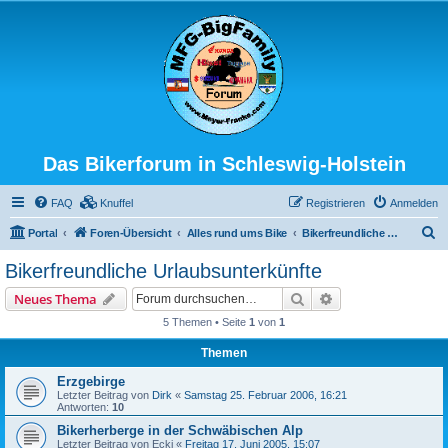
Das Bikerforum in Schleswig-Holstein
FAQ
Knuffel
Registrieren
Anmelden
S
Portal
Foren-Übersicht
Alles rund ums Bike
Bikerfreundliche Urlaubsunterkünfte
u
Bikerfreundliche Urlaubsunterkünfte
c
Suche
Erweiterte Suche
Neues Thema
h
5 Themen • Seite
1
von
1
e
Themen
Erzgebirge
Letzter Beitrag von
Dirk
«
Samstag 25. Februar 2006, 16:21
Antworten:
10
Bikerherberge in der Schwäbischen Alp
Letzter Beitrag von
Ecki
«
Freitag 17. Juni 2005, 15:07