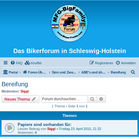
Das Bikerforum in Schleswig-Holstein
FAQ
Knuffel
Registrieren
Anmelden
S
Portal
Foren-Übersicht
Sinn und Zweck der Aktion
ABE's und ähnliches (des TÜV's Freude)
Bereifung
u
Bereifung
c
Moderator:
Siggi
h
Suche
Erweiterte Suche
Neues Thema
e
1 Thema • Seite
1
von
1
Themen
Papiere sind vorhanden für:
Letzter Beitrag von
Siggi
«
Freitag 23. April 2010, 21:32
Antworten:
4