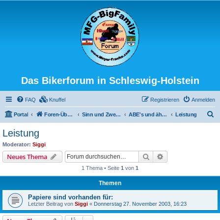
Das Bikerforum in Schleswig-Holstein
FAQ
Knuffel
Registrieren
Anmelden
S
Portal
Foren-Übersicht
Sinn und Zweck der Aktion
ABE's und ähnliches (des TÜV's Freude)
Leistung
u
Leistung
c
Moderator:
Siggi
h
Suche
Erweiterte Suche
Neues Thema
e
1 Thema • Seite
1
von
1
Themen
Papiere sind vorhanden für:
Letzter Beitrag von
Siggi
«
Donnerstag 27. November 2003, 16:23