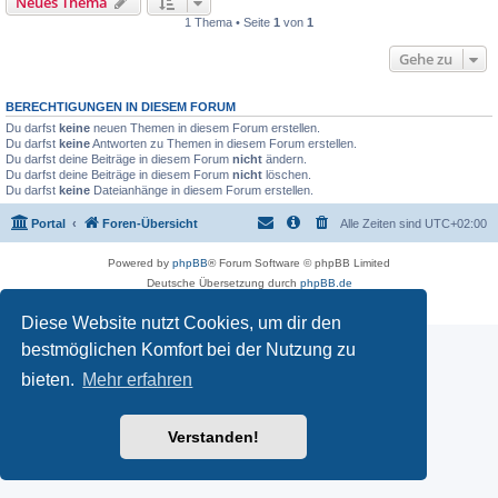
Neues Thema
1 Thema • Seite
1
von
1
Gehe zu
BERECHTIGUNGEN IN DIESEM FORUM
Du darfst
keine
neuen Themen in diesem Forum erstellen.
Du darfst
keine
Antworten zu Themen in diesem Forum erstellen.
Du darfst deine Beiträge in diesem Forum
nicht
ändern.
Du darfst deine Beiträge in diesem Forum
nicht
löschen.
Du darfst
keine
Dateianhänge in diesem Forum erstellen.
Portal
Foren-Übersicht
Alle Zeiten sind
UTC+02:00
Powered by
phpBB
® Forum Software © phpBB Limited
Deutsche Übersetzung durch
phpBB.de
Datenschutz
|
Nutzungsbedingungen
Diese Website nutzt Cookies, um dir den
bestmöglichen Komfort bei der Nutzung zu
bieten.
Mehr erfahren
Verstanden!