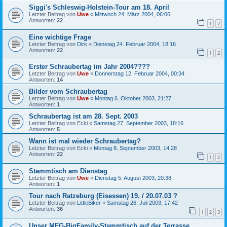
Siggi's Schleswig-Holstein-Tour am 18. April
Letzter Beitrag von
Uwe
«
Mittwoch 24. März 2004, 06:06
Antworten:
22
1
2
Eine wichtige Frage
Letzter Beitrag von
Dirk
«
Dienstag 24. Februar 2004, 18:16
Antworten:
22
1
2
Erster Schraubertag im Jahr 2004????
Letzter Beitrag von
Uwe
«
Donnerstag 12. Februar 2004, 00:34
Antworten:
14
Bilder vom Schraubertag
Letzter Beitrag von
Uwe
«
Montag 6. Oktober 2003, 21:27
Antworten:
1
Schraubertag ist am 28. Sept. 2003
Letzter Beitrag von
Ecki
«
Samstag 27. September 2003, 18:16
Antworten:
5
Wann ist mal wieder Schraubertag?
Letzter Beitrag von
Ecki
«
Montag 8. September 2003, 14:28
Antworten:
22
1
2
Stammtisch am Dienstag
Letzter Beitrag von
Uwe
«
Dienstag 5. August 2003, 20:38
Antworten:
1
Tour nach Ratzeburg (Eisessen) 19. / 20.07.03 ?
Letzter Beitrag von
LittleBiker
«
Samstag 26. Juli 2003, 17:42
Antworten:
36
1
2
3
Unser MFG-BigFamily-Stammtisch auf der Terrasse