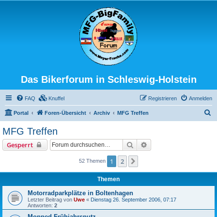
Das Bikerforum in Schleswig-Holstein
FAQ
Knuffel
Registrieren
Anmelden
S
Portal
Foren-Übersicht
Archiv
MFG Treffen
u
MFG Treffen
c
Suche
Erweiterte Suche
Gesperrt
h
e
1
2
Nächste
52 Themen
Themen
Motorradparkplätze in Boltenhagen
Letzter Beitrag von
Uwe
«
Dienstag 26. September 2006, 07:17
Antworten:
2
Mopped-Frühjahrsputz