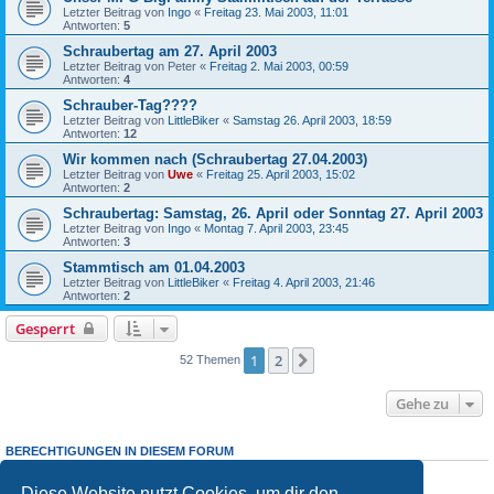
Letzter Beitrag von
Ingo
«
Freitag 23. Mai 2003, 11:01
Antworten:
5
Schraubertag am 27. April 2003
Letzter Beitrag von
Peter
«
Freitag 2. Mai 2003, 00:59
Antworten:
4
Schrauber-Tag????
Letzter Beitrag von
LittleBiker
«
Samstag 26. April 2003, 18:59
Antworten:
12
Wir kommen nach (Schraubertag 27.04.2003)
Letzter Beitrag von
Uwe
«
Freitag 25. April 2003, 15:02
Antworten:
2
Schraubertag: Samstag, 26. April oder Sonntag 27. April 2003
Letzter Beitrag von
Ingo
«
Montag 7. April 2003, 23:45
Antworten:
3
Stammtisch am 01.04.2003
Letzter Beitrag von
LittleBiker
«
Freitag 4. April 2003, 21:46
Antworten:
2
Gesperrt
1
2
Nächste
52 Themen
Gehe zu
BERECHTIGUNGEN IN DIESEM FORUM
Du darfst
keine
neuen Themen in diesem Forum erstellen.
Du darfst
keine
Antworten zu Themen in diesem Forum erstellen.
Diese Website nutzt Cookies, um dir den