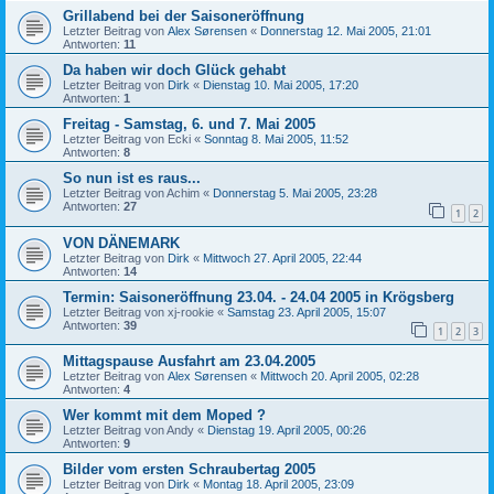
Grillabend bei der Saisoneröffnung
Letzter Beitrag von
Alex Sørensen
«
Donnerstag 12. Mai 2005, 21:01
Antworten:
11
Da haben wir doch Glück gehabt
Letzter Beitrag von
Dirk
«
Dienstag 10. Mai 2005, 17:20
Antworten:
1
Freitag - Samstag, 6. und 7. Mai 2005
Letzter Beitrag von
Ecki
«
Sonntag 8. Mai 2005, 11:52
Antworten:
8
So nun ist es raus...
Letzter Beitrag von
Achim
«
Donnerstag 5. Mai 2005, 23:28
Antworten:
27
1
2
VON DÄNEMARK
Letzter Beitrag von
Dirk
«
Mittwoch 27. April 2005, 22:44
Antworten:
14
Termin: Saisoneröffnung 23.04. - 24.04 2005 in Krögsberg
Letzter Beitrag von
xj-rookie
«
Samstag 23. April 2005, 15:07
Antworten:
39
1
2
3
Mittagspause Ausfahrt am 23.04.2005
Letzter Beitrag von
Alex Sørensen
«
Mittwoch 20. April 2005, 02:28
Antworten:
4
Wer kommt mit dem Moped ?
Letzter Beitrag von
Andy
«
Dienstag 19. April 2005, 00:26
Antworten:
9
Bilder vom ersten Schraubertag 2005
Letzter Beitrag von
Dirk
«
Montag 18. April 2005, 23:09