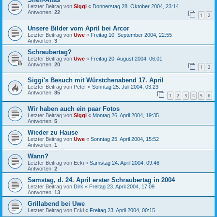
Letzter Beitrag von
Siggi
«
Donnerstag 28. Oktober 2004, 23:14
Antworten:
22
1
2
Unsere Bilder vom April bei Arcor
Letzter Beitrag von
Uwe
«
Freitag 10. September 2004, 22:55
Antworten:
3
Schraubertag?
Letzter Beitrag von
Uwe
«
Freitag 20. August 2004, 06:01
Antworten:
20
1
2
Siggi's Besuch mit Würstchenabend 17. April
Letzter Beitrag von
Peter
«
Sonntag 25. Juli 2004, 03:23
Antworten:
85
1
2
3
4
5
6
Wir haben auch ein paar Fotos
Letzter Beitrag von
Siggi
«
Montag 26. April 2004, 19:35
Antworten:
5
Wieder zu Hause
Letzter Beitrag von
Uwe
«
Sonntag 25. April 2004, 15:52
Antworten:
1
Wann?
Letzter Beitrag von
Ecki
«
Samstag 24. April 2004, 09:46
Antworten:
2
Samstag, d. 24. April erster Schraubertag in 2004
Letzter Beitrag von
Dirk
«
Freitag 23. April 2004, 17:09
Antworten:
13
Grillabend bei Uwe
Letzter Beitrag von
Ecki
«
Freitag 23. April 2004, 00:15