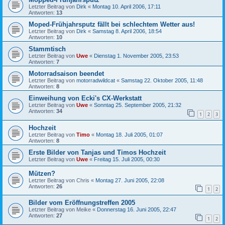
Letzter Beitrag von
Dirk
«
Montag 10. April 2006, 17:11
Antworten:
13
Moped-Frühjahrsputz fällt bei schlechtem Wetter aus!
Letzter Beitrag von
Dirk
«
Samstag 8. April 2006, 18:54
Antworten:
10
Stammtisch
Letzter Beitrag von
Uwe
«
Dienstag 1. November 2005, 23:53
Antworten:
7
Motorradsaison beendet
Letzter Beitrag von
motorradwildcat
«
Samstag 22. Oktober 2005, 11:48
Antworten:
8
Einweihung von Ecki's CX-Werkstatt
Letzter Beitrag von
Uwe
«
Sonntag 25. September 2005, 21:32
Antworten:
34
1
2
3
Hochzeit
Letzter Beitrag von
Timo
«
Montag 18. Juli 2005, 01:07
Antworten:
8
Erste Bilder von Tanjas und Timos Hochzeit
Letzter Beitrag von
Uwe
«
Freitag 15. Juli 2005, 00:30
Mützen?
Letzter Beitrag von
Chris
«
Montag 27. Juni 2005, 22:08
Antworten:
26
1
2
Bilder vom Eröffnungstreffen 2005
Letzter Beitrag von
Meike
«
Donnerstag 16. Juni 2005, 22:47
Antworten:
27
1
2