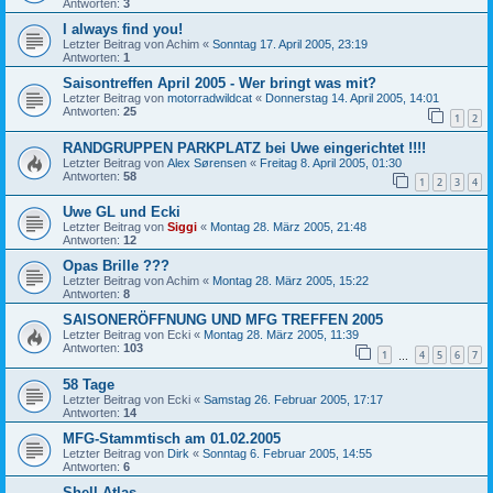
Antworten:
3
I always find you!
Letzter Beitrag von
Achim
«
Sonntag 17. April 2005, 23:19
Antworten:
1
Saisontreffen April 2005 - Wer bringt was mit?
Letzter Beitrag von
motorradwildcat
«
Donnerstag 14. April 2005, 14:01
Antworten:
25
1
2
RANDGRUPPEN PARKPLATZ bei Uwe eingerichtet !!!!
Letzter Beitrag von
Alex Sørensen
«
Freitag 8. April 2005, 01:30
Antworten:
58
1
2
3
4
Uwe GL und Ecki
Letzter Beitrag von
Siggi
«
Montag 28. März 2005, 21:48
Antworten:
12
Opas Brille ???
Letzter Beitrag von
Achim
«
Montag 28. März 2005, 15:22
Antworten:
8
SAISONERÖFFNUNG UND MFG TREFFEN 2005
Letzter Beitrag von
Ecki
«
Montag 28. März 2005, 11:39
Antworten:
103
1
4
5
6
7
…
58 Tage
Letzter Beitrag von
Ecki
«
Samstag 26. Februar 2005, 17:17
Antworten:
14
MFG-Stammtisch am 01.02.2005
Letzter Beitrag von
Dirk
«
Sonntag 6. Februar 2005, 14:55
Antworten:
6
Shell-Atlas