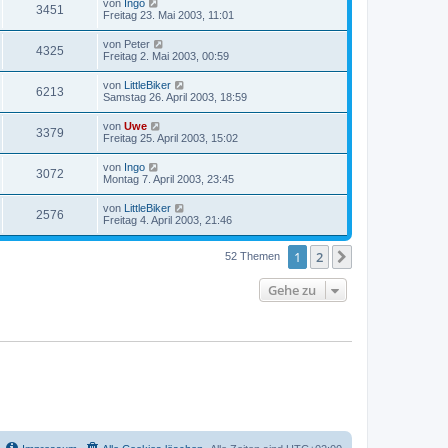
von
Ingo
3451
Freitag 23. Mai 2003, 11:01
von
Peter
4325
Freitag 2. Mai 2003, 00:59
von
LittleBiker
6213
Samstag 26. April 2003, 18:59
von
Uwe
3379
Freitag 25. April 2003, 15:02
von
Ingo
3072
Montag 7. April 2003, 23:45
von
LittleBiker
2576
Freitag 4. April 2003, 21:46
1
2
Nächste
52 Themen
Gehe zu