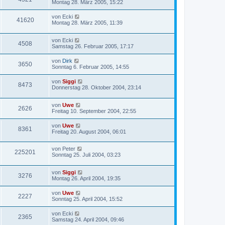
Montag 28. März 2005, 15:22
von
Ecki
41620
Montag 28. März 2005, 11:39
von
Ecki
4508
Samstag 26. Februar 2005, 17:17
von
Dirk
3650
Sonntag 6. Februar 2005, 14:55
von
Siggi
8473
Donnerstag 28. Oktober 2004, 23:14
von
Uwe
2626
Freitag 10. September 2004, 22:55
von
Uwe
8361
Freitag 20. August 2004, 06:01
von
Peter
225201
Sonntag 25. Juli 2004, 03:23
von
Siggi
3276
Montag 26. April 2004, 19:35
von
Uwe
2227
Sonntag 25. April 2004, 15:52
von
Ecki
2365
Samstag 24. April 2004, 09:46