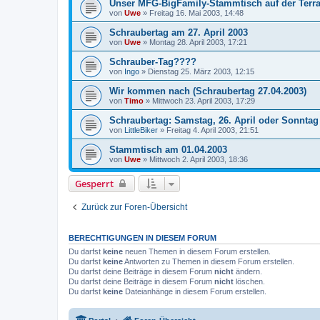
Unser MFG-BigFamily-Stammtisch auf der Terr
von
Uwe
»
Freitag 16. Mai 2003, 14:48
Schraubertag am 27. April 2003
von
Uwe
»
Montag 28. April 2003, 17:21
Schrauber-Tag????
von
Ingo
»
Dienstag 25. März 2003, 12:15
Wir kommen nach (Schraubertag 27.04.2003)
von
Timo
»
Mittwoch 23. April 2003, 17:29
Schraubertag: Samstag, 26. April oder Sonntag 
von
LittleBiker
»
Freitag 4. April 2003, 21:51
Stammtisch am 01.04.2003
von
Uwe
»
Mittwoch 2. April 2003, 18:36
Gesperrt
Zurück zur Foren-Übersicht
BERECHTIGUNGEN IN DIESEM FORUM
Du darfst
keine
neuen Themen in diesem Forum erstellen.
Du darfst
keine
Antworten zu Themen in diesem Forum erstellen.
Du darfst deine Beiträge in diesem Forum
nicht
ändern.
Du darfst deine Beiträge in diesem Forum
nicht
löschen.
Du darfst
keine
Dateianhänge in diesem Forum erstellen.