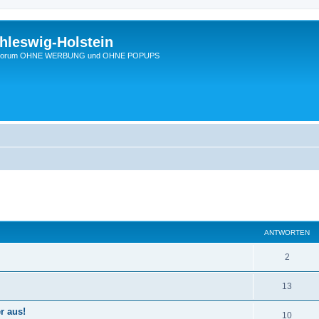
hleswig-Holstein
Ein Forum OHNE WERBUNG und OHNE POPUPS
te Suche
ANTWORTEN
2
13
r aus!
10