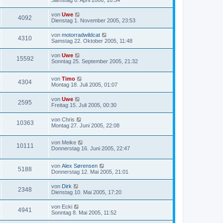
Samstag 8. April 2006, 18:54
von
Uwe
4092
Dienstag 1. November 2005, 23:53
von
motorradwildcat
4310
Samstag 22. Oktober 2005, 11:48
von
Uwe
15592
Sonntag 25. September 2005, 21:32
von
Timo
4304
Montag 18. Juli 2005, 01:07
von
Uwe
2595
Freitag 15. Juli 2005, 00:30
von
Chris
10363
Montag 27. Juni 2005, 22:08
von
Meike
10111
Donnerstag 16. Juni 2005, 22:47
von
Alex Sørensen
5188
Donnerstag 12. Mai 2005, 21:01
von
Dirk
2348
Dienstag 10. Mai 2005, 17:20
von
Ecki
4941
Sonntag 8. Mai 2005, 11:52