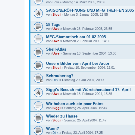
von
Ecki
»
Montag 14. März 2005, 20:36
SAISONERÖFFNUNG UND MFG TREFFEN 2005
von
Siggi
»
Montag 3. Januar 2005, 22:55
58 Tage
von
Uwe
»
Mittwoch 23. Februar 2005, 23:55
MFG-Stammtisch am 01.02.2005
von
Uwe
»
Mittwoch 2. Februar 2005, 14:59
Shell-Atlas
von
Uwe
»
Samstag 18. September 2004, 13:58
Unsere Bilder vom April bei Arcor
von
Siggi
»
Freitag 10. September 2004, 22:01
Schraubertag?
von
Dirk
»
Dienstag 20. Juli 2004, 20:47
Siggi's Besuch mit Würstchenabend 17. April
von
Uwe
»
Mittwoch 18. Februar 2004, 15:35
Wir haben auch ein paar Fotos
von
Siggi
»
Sonntag 25. April 2004, 19:33
Wieder zu Hause
von
Siggi
»
Sonntag 25. April 2004, 11:47
Wann?
von
Dirk
»
Freitag 23. April 2004, 17:25