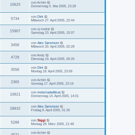
von
Achim
10625
Donnerstag 5. Mai 2005, 23:28
von
Dirk
5734
Mittwoch 27. April 2005, 22:44
von
xj-rookie
15907
Samstag 23. April 2005, 15:07
von
Alex Sørensen
3456
Mittwoch 20. April 2005, 02:28
von
Andy
4728
Dienstag 19. April 2005, 00:26
von
Dirk
3556
Montag 18. April 2005, 23:09
von
Achim
2365
Sonntag 17. April 2005, 23:19
von
motorradwildcat
10621
Donnerstag 14. April 2005, 14:01
von
Alex Sørensen
28832
Freitag 8. April 2005, 01:30
von
Siggi
5286
Montag 28. März 2005, 21:48
von
Achim
4521