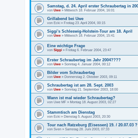
Samstag, d. 24. April erster Schraubertag in 20
von
Uwe
»
Mittwoch 18. Februar 2004, 16:01
Grillabend bei Uwe
von
Ecki
»
Freitag 23. April 2004, 00:15
Siggi's Schleswig-Holstein-Tour am 18. April
von
Uwe
»
Mittwoch 18. Februar 2004, 15:41
Eine wichtige Frage
von
Siggi
»
Freitag 6. Februar 2004, 23:47
Erster Schraubertag im Jahr 2004????
von
Uwe
»
Sonntag 4. Januar 2004, 00:12
Bilder vom Schraubertag
von
Uwe
»
Donnerstag 2. Oktober 2003, 09:11
Schraubertag ist am 28. Sept. 2003
von
Uwe
»
Sonntag 21. September 2003, 18:00
Wann ist mal wieder Schraubertag?
von
Uwe MF
»
Montag 18. August 2003, 02:27
Stammtisch am Dienstag
von
Ecki
»
Dienstag 5. August 2003, 20:30
Tour nach Ratzeburg (Eisessen) 19. / 20.07.03 ?
von
Sven
»
Samstag 28. Juni 2003, 07:33