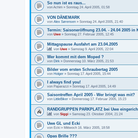
So nun ist es raus...
von
Achim
»
Sonntag 24. April 2005, 01:58
VON DÄNEMARK
von
Alex Sørensen
»
Sonntag 24. April 2005, 21:40
Termin: Saisoneröffnung 23.04. - 24.04 2005 in
von
Uwe
»
Sonntag 27. Februar 2005, 12:45
Mittagspause Ausfahrt am 23.04.2005
von
Uwe
»
Samstag 9. April 2005, 22:04
Wer kommt mit dem Moped ?
von
Dirk
»
Donnerstag 10. März 2005, 21:53
Bilder vom ersten Schraubertag 2005
von
Holger
»
Sonntag 17. April 2005, 15:44
I always find you!
von
Paparazzi
»
Sonntag 17. April 2005, 14:49
Saisontreffen April 2005 - Wer bringt was mit?
von
LittleBiker
»
Donnerstag 17. Februar 2005, 15:23
RANDGRUPPEN PARKPLATZ bei Uwe eingerichtet
von
Siggi
»
Samstag 23. Oktober 2004, 21:24
Uwe GL und Ecki
von
Ecki
»
Mittwoch 16. März 2005, 18:58
Opas Brille ???