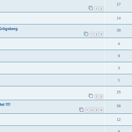
27
1
2
14
 Krögsberg
39
1
2
3
4
9
3
1
25
1
2
 !!!!
58
1
2
3
4
12
8