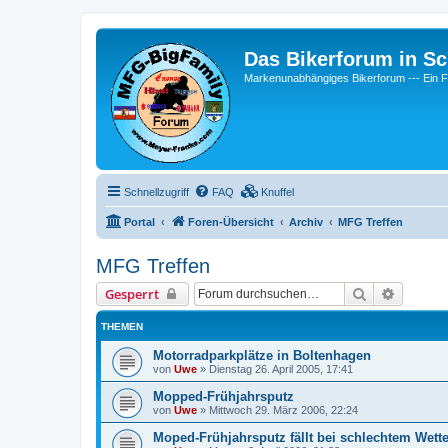
Das Bikerforum in Sc
Markenunabhängiges Bikerforum --- 
Schnellzugriff
FAQ
Knuffel
Portal
Foren-Übersicht
Archiv
MFG Treffen
MFG Treffen
Suche
Erweiter
Gesperrt
THEMEN
Motorradparkplätze in Boltenhagen
von
Uwe
»
Dienstag 26. April 2005, 17:41
Mopped-Frühjahrsputz
von
Uwe
»
Mittwoch 29. März 2006, 22:24
Moped-Frühjahrsputz fällt bei schlechtem Wette