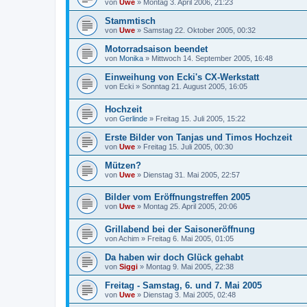
von
Uwe
»
Montag 3. April 2006, 21:23
Stammtisch
von
Uwe
»
Samstag 22. Oktober 2005, 00:32
Motorradsaison beendet
von
Monika
»
Mittwoch 14. September 2005, 16:48
Einweihung von Ecki's CX-Werkstatt
von
Ecki
»
Sonntag 21. August 2005, 16:05
Hochzeit
von
Gerlinde
»
Freitag 15. Juli 2005, 15:22
Erste Bilder von Tanjas und Timos Hochzeit
von
Uwe
»
Freitag 15. Juli 2005, 00:30
Mützen?
von
Uwe
»
Dienstag 31. Mai 2005, 22:57
Bilder vom Eröffnungstreffen 2005
von
Uwe
»
Montag 25. April 2005, 20:06
Grillabend bei der Saisoneröffnung
von
Achim
»
Freitag 6. Mai 2005, 01:05
Da haben wir doch Glück gehabt
von
Siggi
»
Montag 9. Mai 2005, 22:38
Freitag - Samstag, 6. und 7. Mai 2005
von
Uwe
»
Dienstag 3. Mai 2005, 02:48