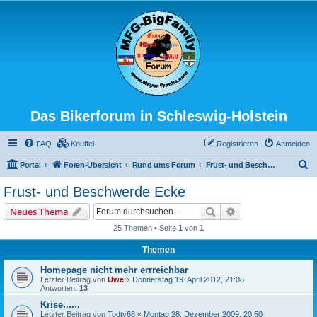
Das Bikerforum in Schleswig-Holstein
FAQ
Knuffel
Registrieren
Anmelden
S
Portal
Foren-Übersicht
Rund ums Forum
Frust- und Beschwerde Ecke
u
Frust- und Beschwerde Ecke
c
Suche
Erweiterte Suche
Neues Thema
h
25 Themen • Seite
1
von
1
e
Themen
Homepage nicht mehr errreichbar
Letzter Beitrag von
Uwe
«
Donnerstag 19. April 2012, 21:06
Antworten:
13
Krise......
Letzter Beitrag von
Todty68
«
Montag 28. Dezember 2009, 20:50