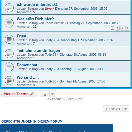
ich wurde unterdrückt
Letzter Beitrag von
Uwe
«
Dienstag 27. September 2005, 15:09
Antworten:
5
Was stört Dich hier?
Letzter Beitrag von
PapaSchmidt
«
Dienstag 27. September 2005, 10:50
Antworten:
31
1
2
3
Frust
Letzter Beitrag von
Todty68
«
Donnerstag 1. September 2005, 21:46
Antworten:
7
Teilnahme an Umfragen
Letzter Beitrag von
Todty68
«
Dienstag 30. August 2005, 08:18
Antworten:
1
Damenchat
Letzter Beitrag von
Todty68
«
Sonntag 21. August 2005, 23:12
Wo sind .....
Letzter Beitrag von
Todty68
«
Sonntag 14. August 2005, 17:00
Antworten:
4
Neues Thema
25 Themen • Seite
1
von
1
Gehe zu
BERECHTIGUNGEN IN DIESEM FORUM
Du darfst
keine
neuen Themen in diesem Forum erstellen.
Du darfst
keine
Antworten zu Themen in diesem Forum erstellen.