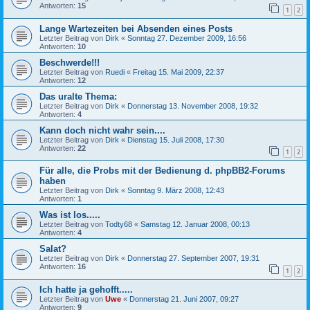
Antworten:
15
1
2
Lange Wartezeiten bei Absenden eines Posts
Letzter Beitrag von
Dirk
«
Sonntag 27. Dezember 2009, 16:56
Antworten:
10
Beschwerde!!!
Letzter Beitrag von
Ruedi
«
Freitag 15. Mai 2009, 22:37
Antworten:
12
Das uralte Thema:
Letzter Beitrag von
Dirk
«
Donnerstag 13. November 2008, 19:32
Antworten:
4
Kann doch nicht wahr sein....
Letzter Beitrag von
Dirk
«
Dienstag 15. Juli 2008, 17:30
Antworten:
22
1
2
Für alle, die Probs mit der Bedienung d. phpBB2-Forums
haben
Letzter Beitrag von
Dirk
«
Sonntag 9. März 2008, 12:43
Antworten:
1
Was ist los.....
Letzter Beitrag von
Todty68
«
Samstag 12. Januar 2008, 00:13
Antworten:
4
Salat?
Letzter Beitrag von
Dirk
«
Donnerstag 27. September 2007, 19:31
Antworten:
16
1
2
Ich hatte ja gehofft.....
Letzter Beitrag von
Uwe
«
Donnerstag 21. Juni 2007, 09:27
Antworten:
9