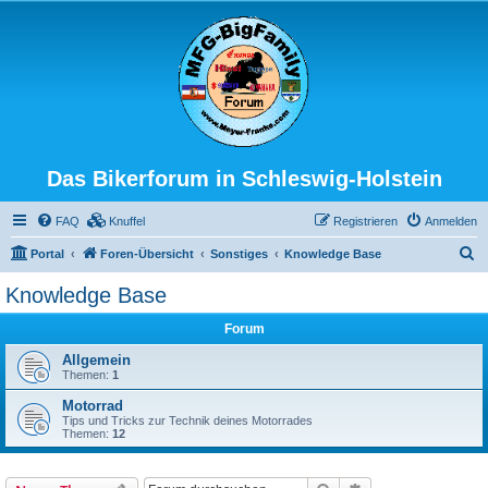
Das Bikerforum in Schleswig-Holstein
FAQ
Knuffel
Registrieren
Anmelden
S
Portal
Foren-Übersicht
Sonstiges
Knowledge Base
u
Knowledge Base
c
Forum
h
e
Allgemein
Themen:
1
Motorrad
Tips und Tricks zur Technik deines Motorrades
Themen:
12