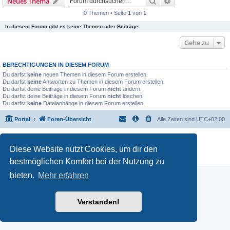
Suche
Erweiterte Suche
Neues Thema
0 Themen • Seite
1
von
1
In diesem Forum gibt es keine Themen oder Beiträge.
Gehe zu
BERECHTIGUNGEN IN DIESEM FORUM
Du darfst
keine
neuen Themen in diesem Forum erstellen.
Du darfst
keine
Antworten zu Themen in diesem Forum erstellen.
Du darfst deine Beiträge in diesem Forum
nicht
ändern.
Du darfst deine Beiträge in diesem Forum
nicht
löschen.
Du darfst
keine
Dateianhänge in diesem Forum erstellen.
Portal
Foren-Übersicht
Alle Zeiten sind
UTC+02:00
Powered by
phpBB
® Forum Software © phpBB Limited
Deutsche Übersetzung durch
phpBB.de
Diese Website nutzt Cookies, um dir den
Datenschutz
|
Nutzungsbedingungen
bestmöglichen Komfort bei der Nutzung zu
bieten.
Mehr erfahren
Verstanden!