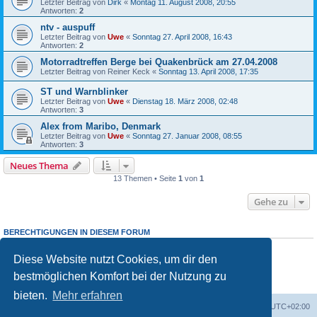
Letzter Beitrag von
Dirk
«
Montag 11. August 2008, 20:55
Antworten:
2
ntv - auspuff
Letzter Beitrag von
Uwe
«
Sonntag 27. April 2008, 16:43
Antworten:
2
Motorradtreffen Berge bei Quakenbrück am 27.04.2008
Letzter Beitrag von
Reiner Keck
«
Sonntag 13. April 2008, 17:35
ST und Warnblinker
Letzter Beitrag von
Uwe
«
Dienstag 18. März 2008, 02:48
Antworten:
3
Alex from Maribo, Denmark
Letzter Beitrag von
Uwe
«
Sonntag 27. Januar 2008, 08:55
Antworten:
3
Neues Thema
13 Themen • Seite
1
von
1
Gehe zu
BERECHTIGUNGEN IN DIESEM FORUM
Du darfst
keine
neuen Themen in diesem Forum erstellen.
Du darfst
keine
Antworten zu Themen in diesem Forum erstellen.
Diese Website nutzt Cookies, um dir den
Du darfst deine Beiträge in diesem Forum
nicht
ändern.
bestmöglichen Komfort bei der Nutzung zu
Du darfst deine Beiträge in diesem Forum
nicht
löschen.
Du darfst
keine
Dateianhänge in diesem Forum erstellen.
bieten.
Mehr erfahren
Portal
Foren-Übersicht
Alle Zeiten sind
UTC+02:00