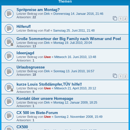
Themen
Spritpreise am Montag?
Letzter Beitrag von
Dirk
«
Donnerstag 14. Januar 2016, 21:46
Antworten:
22
1
2
Hilferuf!
Letzter Beitrag von
Ralf
«
Samstag 25. Juni 2011, 21:48
Große Sommertour der Big Family nach Wismar und Poel
Letzter Beitrag von
Dirk
«
Montag 19. Juli 2010, 20:04
Antworten:
13
Ideenjagd
Letzter Beitrag von
Uwe
«
Mittwoch 16. Juni 2010, 13:48
Antworten:
1
Urlaubsgruesse
Letzter Beitrag von
Dirk
«
Sonntag 13. Juni 2010, 16:57
Antworten:
18
1
2
kurze Louis Stoßdämpfer,TÜV hilfe!!
Letzter Beitrag von
Uwe
«
Mittwoch 21. April 2010, 20:12
Antworten:
9
Kontakt über unsere Homepage
Letzter Beitrag von
Dirk
«
Montag 12. Januar 2009, 18:25
Antworten:
1
CX 500 im Biete-Forum
Letzter Beitrag von
Uwe
«
Sonntag 2. November 2008, 15:49
Antworten:
1
CX500