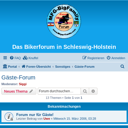
Das Bikerforum in Schleswig-Holstein
FAQ
Knuffel
Registrieren
Anmelden
S
Portal
Foren-Übersicht
Sonstiges
Gäste-Forum
u
Gäste-Forum
c
Moderator:
Siggi
h
Suche
Erweiterte Suche
Neues Thema
e
13 Themen • Seite
1
von
1
Bekanntmachungen
Forum nur für Gäste!
Letzter Beitrag von
Uwe
«
Mittwoch 15. März 2006, 03:28