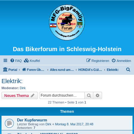
Das Bikerforum in Schleswig-Holstein
FAQ
Knuffel
Registrieren
Anmelden
S
Portal
Foren-Übersicht
Alles rund ums Bike
HONDA's Güllepumpe (CX500, was sonst?)
Elektrik:
u
Elektrik:
c
Moderator:
Dirk
h
Suche
Erweiterte Suche
Neues Thema
e
22 Themen • Seite
1
von
1
Themen
Der Kupferwurm
Letzter Beitrag von
Dirk
«
Montag 8. Mai 2017, 20:48
Antworten:
7