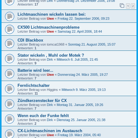
Letzter Beitrag von
Dirk
«
Donnerstag 14. Dezember 2006, 19:08
Antworten:
17
1
2
Lichtmaschinen wickeln lassen bei:
Letzter Beitrag von
Uwe
«
Freitag 22. September 2006, 09:23
CX500 Lichtmaschinenprobleme
Letzter Beitrag von
Uwe
«
Samstag 22. April 2006, 18:44
CDI Blackbox
Letzter Beitrag von
tomcat1968
«
Sonntag 21. August 2005, 15:07
Antworten:
1
Stator wickeln , Muhl oder Motek ?
Letzter Beitrag von
Dirk
«
Mittwoch 6. Juli 2005, 21:45
Antworten:
9
Batterie wird leer...
Letzter Beitrag von
Uwe
«
Donnerstag 24. März 2005, 19:27
Antworten:
7
Fernlichtschalter
Letzter Beitrag von
Higgins
«
Mittwoch 9. März 2005, 19:13
Antworten:
11
Zündkerzenstecker für CX
Letzter Beitrag von
Dirk
«
Montag 31. Januar 2005, 19:26
Antworten:
7
Wenn euch der Funke fehlt
Letzter Beitrag von
Dirk
«
Dienstag 25. Januar 2005, 21:38
Antworten:
2
CX-Lichtmaschinen im Austausch
Letzter Beitrag von
Uwe
«
Freitag 19. März 2004, 05:40