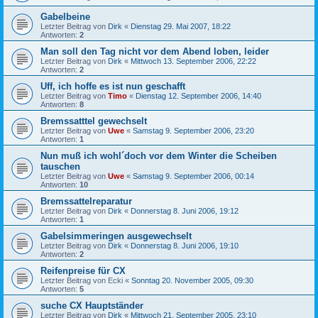
Gabelbeine
Letzter Beitrag von
Dirk
«
Dienstag 29. Mai 2007, 18:22
Antworten:
2
Man soll den Tag nicht vor dem Abend loben, leider
Letzter Beitrag von
Dirk
«
Mittwoch 13. September 2006, 22:22
Antworten:
2
Uff, ich hoffe es ist nun geschafft
Letzter Beitrag von
Timo
«
Dienstag 12. September 2006, 14:40
Antworten:
8
Bremssatttel gewechselt
Letzter Beitrag von
Uwe
«
Samstag 9. September 2006, 23:20
Antworten:
1
Nun muß ich wohl´doch vor dem Winter die Scheiben
tauschen
Letzter Beitrag von
Uwe
«
Samstag 9. September 2006, 00:14
Antworten:
10
Bremssattelreparatur
Letzter Beitrag von
Dirk
«
Donnerstag 8. Juni 2006, 19:12
Antworten:
1
Gabelsimmeringen ausgewechselt
Letzter Beitrag von
Dirk
«
Donnerstag 8. Juni 2006, 19:10
Antworten:
2
Reifenpreise für CX
Letzter Beitrag von
Ecki
«
Sonntag 20. November 2005, 09:30
Antworten:
5
suche CX Hauptständer
Letzter Beitrag von
Dirk
«
Mittwoch 21. September 2005, 23:10