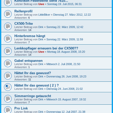
Koni/Ikon Federbeine Serie 7610...
Letzter Beitrag von
Uwe
«
Sonntag 19. Juli 2015, 06:31
Reifenprofil
Letzter Beitrag von
LittleBiker
«
Dienstag 27. März 2012, 12:22
Antworten:
6
CX500-Trike
Letzter Beitrag von
Dirk
«
Sonntag 22. März 2009, 12:42
Antworten:
14
Hinterbremse hängt
Letzter Beitrag von
Dirk
«
Sonntag 22. März 2009, 11:59
Antworten:
7
Lenkkopflager erneuern bei der CX500??
Letzter Beitrag von
Uwe
«
Montag 18. August 2008, 15:20
Antworten:
14
Gabel entspannen
Letzter Beitrag von
Dirk
«
Mittwoch 2. Juli 2008, 21:50
Antworten:
1
Hättet Ihr das gewusst?
Letzter Beitrag von
Dirk
«
Donnerstag 26. Juni 2008, 19:23
Antworten:
11
Hättet Ihr das gewusst ( 2 ) ?
Letzter Beitrag von
Dirk
«
Dienstag 24. Juni 2008, 21:02
Simmerringe getauscht
Letzter Beitrag von
Dirk
«
Mittwoch 15. August 2007, 19:32
Antworten:
7
Pro Link
Letzter Beitrag von
Dirk
«
Donnerstag 12. Juli 2007, 21:38