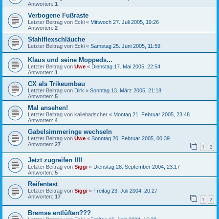
Antworten:
1
Verbogene Fußraste
Letzter Beitrag von
Ecki
«
Mittwoch 27. Juli 2005, 19:26
Antworten:
2
Stahlflexschläuche
Letzter Beitrag von
Ecki
«
Samstag 25. Juni 2005, 11:59
Klaus und seine Moppeds...
Letzter Beitrag von
Uwe
«
Dienstag 17. Mai 2005, 22:54
Antworten:
1
CX als Trikeumbau
Letzter Beitrag von
Dirk
«
Sonntag 13. März 2005, 21:18
Antworten:
5
Mal ansehen!
Letzter Beitrag von
kallebadscher
«
Montag 21. Februar 2005, 23:48
Antworten:
4
Gabelsimmeringe wechseln
Letzter Beitrag von
Uwe
«
Sonntag 20. Februar 2005, 00:39
Antworten:
27
1
2
Jetzt zugreifen !!!!
Letzter Beitrag von
Siggi
«
Dienstag 28. September 2004, 23:17
Antworten:
5
Reifentest
Letzter Beitrag von
Siggi
«
Freitag 23. Juli 2004, 20:27
Antworten:
17
1
2
Bremse entlüften???