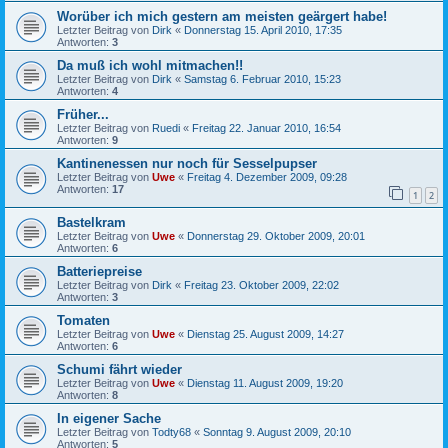
Worüber ich mich gestern am meisten geärgert habe!
Letzter Beitrag von
Dirk
«
Donnerstag 15. April 2010, 17:35
Antworten:
3
Da muß ich wohl mitmachen!!
Letzter Beitrag von
Dirk
«
Samstag 6. Februar 2010, 15:23
Antworten:
4
Früher...
Letzter Beitrag von
Ruedi
«
Freitag 22. Januar 2010, 16:54
Antworten:
9
Kantinenessen nur noch für Sesselpupser
Letzter Beitrag von
Uwe
«
Freitag 4. Dezember 2009, 09:28
Antworten:
17
1
2
Bastelkram
Letzter Beitrag von
Uwe
«
Donnerstag 29. Oktober 2009, 20:01
Antworten:
6
Batteriepreise
Letzter Beitrag von
Dirk
«
Freitag 23. Oktober 2009, 22:02
Antworten:
3
Tomaten
Letzter Beitrag von
Uwe
«
Dienstag 25. August 2009, 14:27
Antworten:
6
Schumi fährt wieder
Letzter Beitrag von
Uwe
«
Dienstag 11. August 2009, 19:20
Antworten:
8
In eigener Sache
Letzter Beitrag von
Todty68
«
Sonntag 9. August 2009, 20:10
Antworten:
5