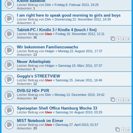
Kleine Bastellei
Letzter Beitrag von
Dirk
«
Freitag 8. Februar 2013, 19:25
Antworten:
1
I am right here to speak good morning to girls and boys
Letzter Beitrag von
Dirk
«
Donnerstag 22. November 2012, 19:39
Antworten:
2
Tablett-PC / Kindle 3 / Kindle 4 (touch / fire)
Letzter Beitrag von
Uwe
«
Freitag 16. November 2012, 12:11
Antworten:
36
1
2
3
Wir bekommen Familienzuwachs
Letzter Beitrag von
Holger
«
Montag 22. August 2011, 17:37
Antworten:
13
Neuer Arbeitsplatz
Letzter Beitrag von
Holger
«
Samstag 19. März 2011, 07:37
Antworten:
9
Goggle's STREETVIEW
Letzter Beitrag von
Uwe
«
Samstag 15. Januar 2011, 16:46
Antworten:
12
DVB-S2 HD+ PVR
Letzter Beitrag von
Dirk
«
Montag 13. Dezember 2010, 19:42
Antworten:
34
1
2
3
Speiseplan Shell Office Hamburg Woche 33
Letzter Beitrag von
Uwe
«
Samstag 14. August 2010, 03:29
MIST Notebook im Eimer
Letzter Beitrag von
Uwe
«
Dienstag 27. April 2010, 01:57
Antworten:
29
1
2