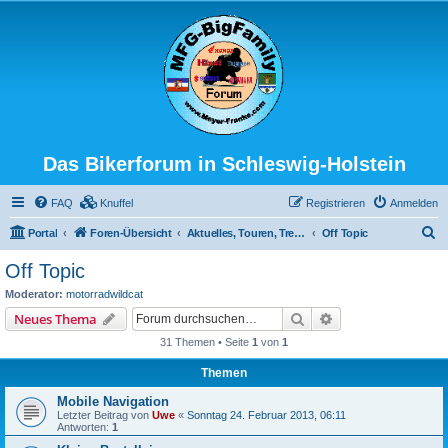
Das Bikerforum in Schleswig-Holstein
FAQ
Knuffel
Registrieren
Anmelden
S
Portal
Foren-Übersicht
Aktuelles, Touren, Treffen, Spass usw...
Off Topic
u
Off Topic
c
Moderator:
motorradwildcat
h
Suche
Erweiterte Suche
Neues Thema
e
31 Themen • Seite
1
von
1
Themen
Mobile Navigation
Letzter Beitrag von
Uwe
«
Sonntag 24. Februar 2013, 06:11
Antworten:
1