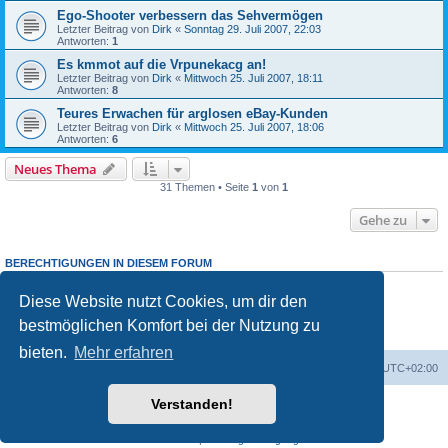
Ego-Shooter verbessern das Sehvermögen
Letzter Beitrag von
Dirk
«
Sonntag 29. Juli 2007, 22:03
Antworten:
1
Es kmmot auf die Vrpunekacg an!
Letzter Beitrag von
Dirk
«
Mittwoch 25. Juli 2007, 18:11
Antworten:
8
Teures Erwachen für arglosen eBay-Kunden
Letzter Beitrag von
Dirk
«
Mittwoch 25. Juli 2007, 18:06
Antworten:
6
Neues Thema
31 Themen • Seite
1
von
1
Gehe zu
BERECHTIGUNGEN IN DIESEM FORUM
Du darfst
keine
neuen Themen in diesem Forum erstellen.
Du darfst
keine
Antworten zu Themen in diesem Forum erstellen.
Diese Website nutzt Cookies, um dir den
Du darfst deine Beiträge in diesem Forum
nicht
ändern.
bestmöglichen Komfort bei der Nutzung zu
Du darfst deine Beiträge in diesem Forum
nicht
löschen.
Du darfst
keine
Dateianhänge in diesem Forum erstellen.
bieten.
Mehr erfahren
Portal
Foren-Übersicht
Alle Zeiten sind
UTC+02:00
Verstanden!
Powered by
phpBB
® Forum Software © phpBB Limited
Deutsche Übersetzung durch
phpBB.de
Datenschutz
|
Nutzungsbedingungen