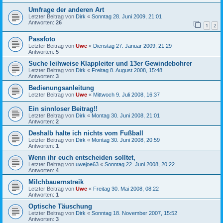
Umfrage der anderen Art
Letzter Beitrag von
Dirk
«
Sonntag 28. Juni 2009, 21:01
Antworten:
26
1
2
Passfoto
Letzter Beitrag von
Uwe
«
Dienstag 27. Januar 2009, 21:29
Antworten:
5
Suche leihweise Klappleiter und 13er Gewindebohrer
Letzter Beitrag von
Dirk
«
Freitag 8. August 2008, 15:48
Antworten:
3
Bedienungsanleitung
Letzter Beitrag von
Uwe
«
Mittwoch 9. Juli 2008, 16:37
Ein sinnloser Beitrag!!
Letzter Beitrag von
Dirk
«
Montag 30. Juni 2008, 21:01
Antworten:
2
Deshalb halte ich nichts vom Fußball
Letzter Beitrag von
Dirk
«
Montag 30. Juni 2008, 20:59
Antworten:
1
Wenn ihr euch entscheiden solltet,
Letzter Beitrag von
uwejoe63
«
Sonntag 22. Juni 2008, 20:22
Antworten:
4
Milchbauernstreik
Letzter Beitrag von
Uwe
«
Freitag 30. Mai 2008, 08:22
Antworten:
1
Optische Täuschung
Letzter Beitrag von
Dirk
«
Sonntag 18. November 2007, 15:52
Antworten:
3