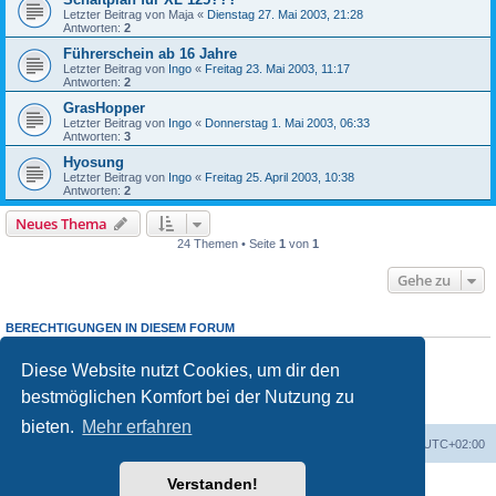
Letzter Beitrag von
Maja
«
Dienstag 27. Mai 2003, 21:28
Antworten:
2
Führerschein ab 16 Jahre
Letzter Beitrag von
Ingo
«
Freitag 23. Mai 2003, 11:17
Antworten:
2
GrasHopper
Letzter Beitrag von
Ingo
«
Donnerstag 1. Mai 2003, 06:33
Antworten:
3
Hyosung
Letzter Beitrag von
Ingo
«
Freitag 25. April 2003, 10:38
Antworten:
2
Neues Thema
24 Themen • Seite
1
von
1
Gehe zu
BERECHTIGUNGEN IN DIESEM FORUM
Du darfst
keine
neuen Themen in diesem Forum erstellen.
Du darfst
keine
Antworten zu Themen in diesem Forum erstellen.
Diese Website nutzt Cookies, um dir den
Du darfst deine Beiträge in diesem Forum
nicht
ändern.
bestmöglichen Komfort bei der Nutzung zu
Du darfst deine Beiträge in diesem Forum
nicht
löschen.
Du darfst
keine
Dateianhänge in diesem Forum erstellen.
bieten.
Mehr erfahren
Portal
Foren-Übersicht
Alle Zeiten sind
UTC+02:00
Verstanden!
Powered by
phpBB
® Forum Software © phpBB Limited