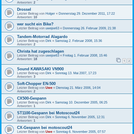
Antworten:
2
Drossel
Letzter Beitrag von
Holger
«
Donnerstag 29. Dezember 2011, 17:22
Antworten:
10
wer sucht ein Bike?
Letzter Beitrag von
uwejoe63
«
Donnerstag 26. Februar 2009, 21:38
Tandem-Motorrad Alagardo
Letzter Beitrag von
Dirk
«
Samstag 2. Februar 2008, 15:36
Antworten:
2
Christa hat zugeschlagen
Letzter Beitrag von
uwejoe63
«
Freitag 1. Februar 2008, 15:46
Antworten:
18
1
2
Sound KAWASAKI VN900
Letzter Beitrag von
Dirk
«
Sonntag 13. Mai 2007, 17:23
Antworten:
3
Soft-Chopper EN-500
Letzter Beitrag von
Uwe
«
Dienstag 21. März 2006, 14:04
Antworten:
2
CX500-Gespann
Letzter Beitrag von
Dirk
«
Samstag 10. Dezember 2005, 06:25
Antworten:
1
ST1100-Gespann bei Motoscout24
Letzter Beitrag von
Dirk
«
Sonntag 6. November 2005, 12:31
Antworten:
1
CX-Gespann bei motoscout24
Letzter Beitrag von
Uwe
«
Sonntag 6. November 2005, 07:57