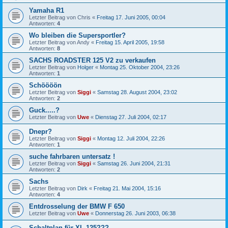
Yamaha R1
Letzter Beitrag von
Chris
«
Freitag 17. Juni 2005, 00:04
Antworten:
4
Wo bleiben die Supersportler?
Letzter Beitrag von
Andy
«
Freitag 15. April 2005, 19:58
Antworten:
8
SACHS ROADSTER 125 V2 zu verkaufen
Letzter Beitrag von
Holger
«
Montag 25. Oktober 2004, 23:26
Antworten:
1
Schöööön
Letzter Beitrag von
Siggi
«
Samstag 28. August 2004, 23:02
Antworten:
2
Guck.....?
Letzter Beitrag von
Uwe
«
Dienstag 27. Juli 2004, 02:17
Dnepr?
Letzter Beitrag von
Siggi
«
Montag 12. Juli 2004, 22:26
Antworten:
1
suche fahrbaren untersatz !
Letzter Beitrag von
Siggi
«
Samstag 26. Juni 2004, 21:31
Antworten:
2
Sachs
Letzter Beitrag von
Dirk
«
Freitag 21. Mai 2004, 15:16
Antworten:
4
Entdrosselung der BMW F 650
Letzter Beitrag von
Uwe
«
Donnerstag 26. Juni 2003, 06:38
Schaltplan für XL 125???