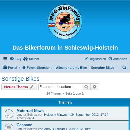
Das Bikerforum in Schleswig-Holstein
FAQ
Knuffel
Registrieren
Anmelden
S
Portal
Foren-Übersicht
Alles rund ums Bike
Sonstige Bikes
u
Sonstige Bikes
c
Suche
Erweiterte Suche
Neues Thema
h
24 Themen • Seite
1
von
1
e
Themen
Motorrad News
Letzter Beitrag von
Holger
«
Mittwoch 19. September 2012, 17:14
Antworten:
4
Gespann
Letzter Beitrag von
Andy
«
Freitag 1. Juni 2012, 18:49