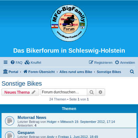
Das Bikerforum in Schleswig-Holstein
FAQ
Knuffel
Registrieren
Anmelden
S
Portal
Foren-Übersicht
Alles rund ums Bike
Sonstige Bikes
u
Sonstige Bikes
c
Suche
Erweiterte Suche
Neues Thema
h
24 Themen • Seite
1
von
1
e
Themen
Motorrad News
Letzter Beitrag von
Holger
«
Mittwoch 19. September 2012, 17:14
Antworten:
4
Gespann
Letzter Beitrag von
Andy
«
Freitag 1. Juni 2012, 18:49