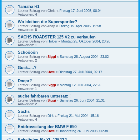
Yamaha R1
Letzter Beitrag von
Chris
«
Freitag 17. Juni 2005, 00:04
Antworten:
4
Wo bleiben die Supersportler?
Letzter Beitrag von
Andy
«
Freitag 15. April 2005, 19:58
Antworten:
8
SACHS ROADSTER 125 V2 zu verkaufen
Letzter Beitrag von
Holger
«
Montag 25. Oktober 2004, 23:26
Antworten:
1
Schöööön
Letzter Beitrag von
Siggi
«
Samstag 28. August 2004, 23:02
Antworten:
2
Guck.....?
Letzter Beitrag von
Uwe
«
Dienstag 27. Juli 2004, 02:17
Dnepr?
Letzter Beitrag von
Siggi
«
Montag 12. Juli 2004, 22:26
Antworten:
1
suche fahrbaren untersatz !
Letzter Beitrag von
Siggi
«
Samstag 26. Juni 2004, 21:31
Antworten:
2
Sachs
Letzter Beitrag von
Dirk
«
Freitag 21. Mai 2004, 15:16
Antworten:
4
Entdrosselung der BMW F 650
Letzter Beitrag von
Uwe
«
Donnerstag 26. Juni 2003, 06:38
Schaltplan für XL 125???