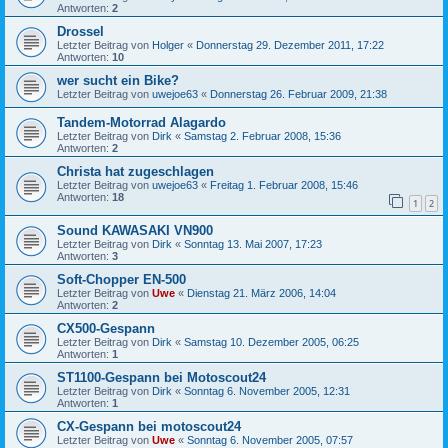
Antworten:
2
Drossel
Letzter Beitrag von
Holger
«
Donnerstag 29. Dezember 2011, 17:22
Antworten:
10
wer sucht ein Bike?
Letzter Beitrag von
uwejoe63
«
Donnerstag 26. Februar 2009, 21:38
Tandem-Motorrad Alagardo
Letzter Beitrag von
Dirk
«
Samstag 2. Februar 2008, 15:36
Antworten:
2
Christa hat zugeschlagen
Letzter Beitrag von
uwejoe63
«
Freitag 1. Februar 2008, 15:46
Antworten:
18
1
2
Sound KAWASAKI VN900
Letzter Beitrag von
Dirk
«
Sonntag 13. Mai 2007, 17:23
Antworten:
3
Soft-Chopper EN-500
Letzter Beitrag von
Uwe
«
Dienstag 21. März 2006, 14:04
Antworten:
2
CX500-Gespann
Letzter Beitrag von
Dirk
«
Samstag 10. Dezember 2005, 06:25
Antworten:
1
ST1100-Gespann bei Motoscout24
Letzter Beitrag von
Dirk
«
Sonntag 6. November 2005, 12:31
Antworten:
1
CX-Gespann bei motoscout24
Letzter Beitrag von
Uwe
«
Sonntag 6. November 2005, 07:57