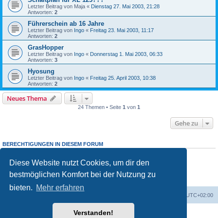
Letzter Beitrag von
Maja
«
Dienstag 27. Mai 2003, 21:28
Antworten:
2
Führerschein ab 16 Jahre
Letzter Beitrag von
Ingo
«
Freitag 23. Mai 2003, 11:17
Antworten:
2
GrasHopper
Letzter Beitrag von
Ingo
«
Donnerstag 1. Mai 2003, 06:33
Antworten:
3
Hyosung
Letzter Beitrag von
Ingo
«
Freitag 25. April 2003, 10:38
Antworten:
2
Neues Thema
24 Themen • Seite
1
von
1
Gehe zu
BERECHTIGUNGEN IN DIESEM FORUM
Du darfst
keine
neuen Themen in diesem Forum erstellen.
Du darfst
keine
Antworten zu Themen in diesem Forum erstellen.
Diese Website nutzt Cookies, um dir den
Du darfst deine Beiträge in diesem Forum
nicht
ändern.
bestmöglichen Komfort bei der Nutzung zu
Du darfst deine Beiträge in diesem Forum
nicht
löschen.
Du darfst
keine
Dateianhänge in diesem Forum erstellen.
bieten.
Mehr erfahren
Portal
Foren-Übersicht
Alle Zeiten sind
UTC+02:00
Verstanden!
Powered by
phpBB
® Forum Software © phpBB Limited