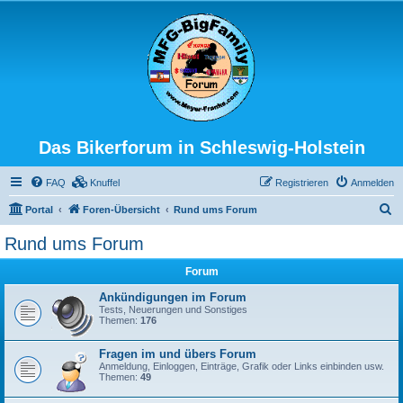
Das Bikerforum in Schleswig-Holstein
FAQ
Knuffel
Registrieren
Anmelden
S
Portal
Foren-Übersicht
Rund ums Forum
u
Rund ums Forum
c
Forum
h
e
Ankündigungen im Forum
Tests, Neuerungen und Sonstiges
Themen:
176
Fragen im und übers Forum
Anmeldung, Einloggen, Einträge, Grafik oder Links einbinden usw.
Themen:
49