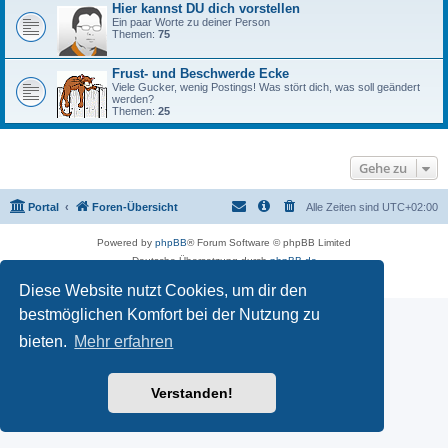
Hier kannst DU dich vorstellen
Ein paar Worte zu deiner Person
Themen:
75
Frust- und Beschwerde Ecke
Viele Gucker, wenig Postings! Was stört dich, was soll geändert
werden?
Themen:
25
Gehe zu
Portal
Foren-Übersicht
Alle Zeiten sind
UTC+02:00
Powered by
phpBB
® Forum Software © phpBB Limited
Deutsche Übersetzung durch
phpBB.de
Datenschutz
|
Nutzungsbedingungen
Diese Website nutzt Cookies, um dir den
bestmöglichen Komfort bei der Nutzung zu
bieten.
Mehr erfahren
Verstanden!