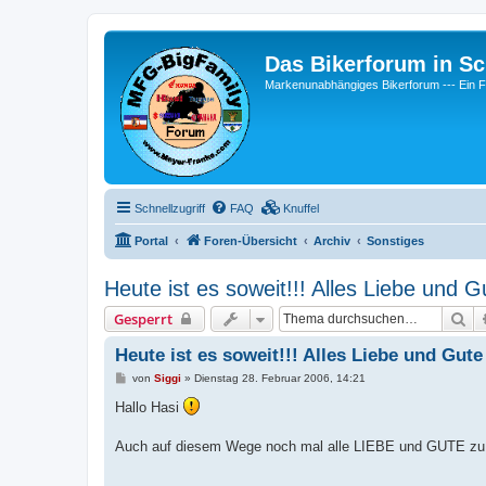
Das Bikerforum in Sc
Markenunabhängiges Bikerforum --- 
Schnellzugriff
FAQ
Knuffel
Portal
Foren-Übersicht
Archiv
Sonstiges
Heute ist es soweit!!! Alles Liebe und 
Su
Gesperrt
Heute ist es soweit!!! Alles Liebe und Gut
B
von
Siggi
»
Dienstag 28. Februar 2006, 14:21
e
i
Hallo Hasi
t
r
a
Auch auf diesem Wege noch mal alle LIEBE und GUTE zu
g