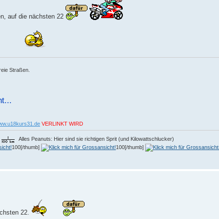
en, auf die nächsten 22
reie Straßen.
t...
www.u18kurs31.de
VERLINKT WIRD
Alles Peanuts: Hier sind sie richtigen Sprit (und Kilowattschlucker)
100[/thumb]
100[/thumb]
ächsten 22.