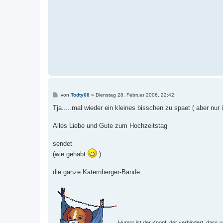
B
von
Todty68
»
Dienstag 28. Februar 2006, 22:42
e
i
Tja.....mal wieder ein kleines bisschen zu spaet ( aber nu
t
r
a
Alles Liebe und Gute zum Hochzeitstag
g
sendet
(wie gehabt
)
die ganze Katernberger-Bande
Humor ist der Knopf, der verhindert, dass u