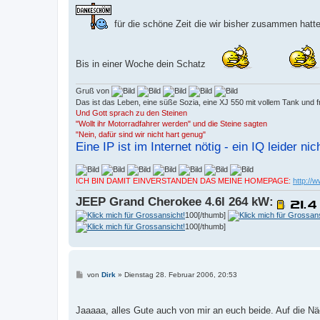
für die schöne Zeit die wir bisher zusammen hatt
Bis in einer Woche dein Schatz
Gruß von
Das ist das Leben, eine süße Sozia, eine XJ 550 mit vollem Tank und f
Und Gott sprach zu den Steinen
"Wollt ihr Motorradfahrer werden" und die Steine sagten
"Nein, dafür sind wir nicht hart genug"
Eine IP ist im Internet nötig - ein IQ leider nich
ICH BIN DAMIT EINVERSTANDEN DAS MEINE HOMEPAGE:
http://
JEEP Grand Cherokee 4.6l 264 kW:
100[/thumb]
100[/thumb]
B
von
Dirk
»
Dienstag 28. Februar 2006, 20:53
e
i
t
r
Jaaaaa, alles Gute auch von mir an euch beide. Auf die N
a