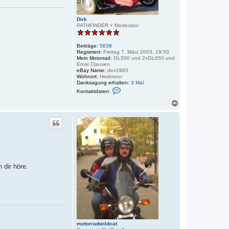
Dirk
PATHFINDER + Moderator
Beiträge:
5838
Registriert:
Freitag 7. März 2003, 19:50
Mein Motorrad:
GL500 und 2xGL650 und
Ernst Clausen
eBay Name:
dex1965
Wohnort:
Heidmoor
Danksagung erhalten:
3 Mal
K
Kontaktdaten:
o
n
N
t
a
a
c
k
h
t
o
d
a
b
t
e
e
n
n
v
 dir höre.
o
n
D
i
r
k
motorradwildcat