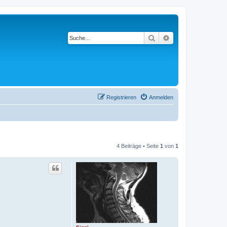
Suche
Erweiterte Suche
Registrieren
Anmelden
4 Beiträge • Seite
1
von
1