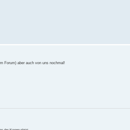
r im Forum) aber auch von uns nochmal!
ns der Kragen platzt.