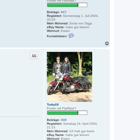
Poster mit FlatRate?
Beiträge:
647
Registriert:
Donnerstag 1. Juli 2004,
20:20
Mein Motorrad:
Sozia von Siggi
eBay Name:
habe gar keinen
Wohnort:
Essen
K
Kontaktdaten:
o
n
N
t
a
a
c
k
h
t
o
d
a
b
t
e
e
n
n
v
o
n
m
o
t
o
Todty68
r
Poster mit FlatRate?
r
a
d
Beiträge:
908
w
Registriert:
Samstag 24. April 2004,
i
21:15
l
Mein Motorrad:
Ich hab gar keins
d
eBay Name:
habe gar keinen
c
Wohnort:
Essen
a