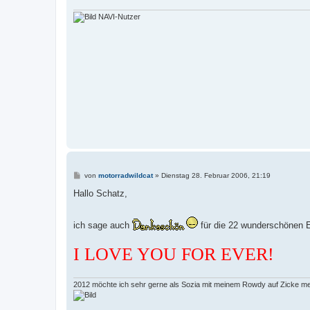
g
NAVI-Nutzer
B
von
motorradwildcat
»
Dienstag 28. Februar 2006, 21:19
e
i
Hallo Schatz,
t
r
a
ich sage auch
für die 22 wunderschönen Ehe
g
I LOVE YOU FOR EVER!
2012 möchte ich sehr gerne als Sozia mit meinem Rowdy auf Zicke m