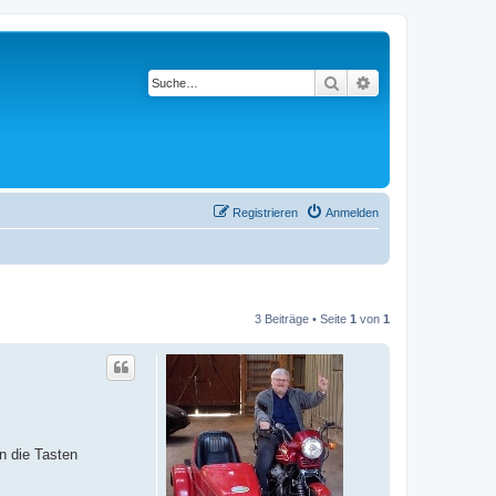
Suche
Erweiterte Suche
Registrieren
Anmelden
3 Beiträge • Seite
1
von
1
n die Tasten