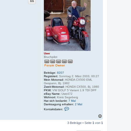
h
e
o
b
e
n
Uwe
Bruchpilot
Beiträge:
8207
Registriert:
Sonntag 2. März 2003, 00:27
Mein Motorrad:
HONDA CX500 EML
Gespann, Bj. 1982
Zweit-Motorrad:
HONDA CX500, Bj. 1980
PKW:
VW GOLF 5 Variant 1.9 TDI DPF
eBay Name:
Uwe472
Wohnort:
Kreis Segeberg
Hat sich bedankt:
7 Mal
Danksagung erhalten:
2 Mal
K
Kontaktdaten:
o
n
N
t
a
a
3 Beiträge • Seite
1
von
1
c
k
h
t