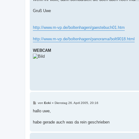
Gruß Uwe
http://www.m-vp.de/boltenhagen/gaestebuch01.htm
http://www.m-vp.de/boltenhagen/panorama/bolt9018.html
WEBCAM
B
von
Ecki
»
Dienstag 26. April 2005, 20:16
e
i
hallo uwe,
t
r
a
habe gerade auch was da rein geschrieben
g