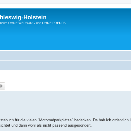
hleswig-Holstein
Ein Forum OHNE WERBUNG und OHNE POPUPS
che
Erweiterte Suche
tebuch für die vielen "Motorradparkplätze" bedanken. Da hab ich ordentlich i
esichtet und dann wohl als nicht passend ausgesondert.
.