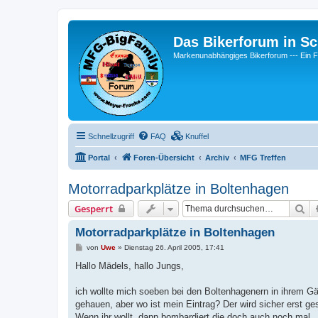
Das Bikerforum in Sc
Markenunabhängiges Bikerforum --- 
Schnellzugriff
FAQ
Knuffel
Portal
Foren-Übersicht
Archiv
MFG Treffen
Motorradparkplätze in Boltenhagen
Su
Gesperrt
Motorradparkplätze in Boltenhagen
B
von
Uwe
»
Dienstag 26. April 2005, 17:41
e
i
Hallo Mädels, hallo Jungs,
t
r
a
ich wollte mich soeben bei den Boltenhagenern in ihrem Gäs
g
gehauen, aber wo ist mein Eintrag? Der wird sicher erst g
Wenn ihr wollt, dann bombardiert die doch auch noch mal..