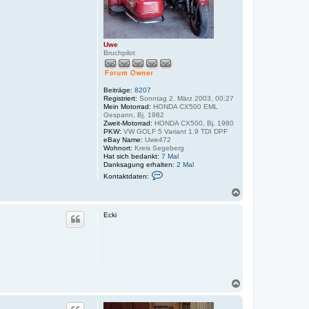
Uwe
Bruchpilot
Beiträge:
8207
Registriert:
Sonntag 2. März 2003, 00:27
Mein Motorrad:
HONDA CX500 EML
Gespann, Bj. 1982
Zweit-Motorrad:
HONDA CX500, Bj. 1980
PKW:
VW GOLF 5 Variant 1.9 TDI DPF
eBay Name:
Uwe472
Wohnort:
Kreis Segeberg
Hat sich bedankt:
7 Mal
Danksagung erhalten:
2 Mal
K
Kontaktdaten:
o
n
N
t
a
a
c
k
Ecki
h
t
o
d
a
b
t
e
e
n
n
v
o
N
n
a
U
c
w