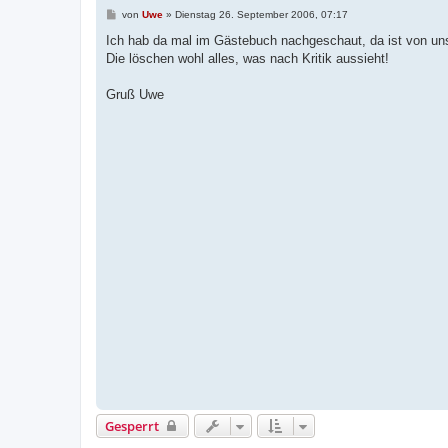
B
von
Uwe
»
Dienstag 26. September 2006, 07:17
e
i
Ich hab da mal im Gästebuch nachgeschaut, da ist von uns
t
Die löschen wohl alles, was nach Kritik aussieht!
r
a
g
Gruß Uwe
Gesperrt