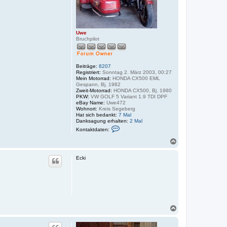
Uwe
Bruchpilot
Beiträge:
8207
Registriert:
Sonntag 2. März 2003, 00:27
Mein Motorrad:
HONDA CX500 EML
Gespann, Bj. 1982
Zweit-Motorrad:
HONDA CX500, Bj. 1980
PKW:
VW GOLF 5 Variant 1.9 TDI DPF
eBay Name:
Uwe472
Wohnort:
Kreis Segeberg
Hat sich bedankt:
7 Mal
Danksagung erhalten:
2 Mal
K
Kontaktdaten:
o
n
N
t
a
a
c
k
Ecki
h
t
o
d
a
b
t
e
e
n
n
v
o
N
n
a
U
c
w