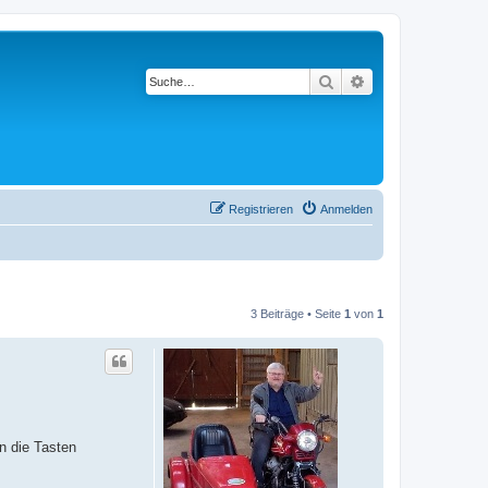
Suche
Erweiterte Suche
Registrieren
Anmelden
3 Beiträge • Seite
1
von
1
n die Tasten