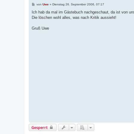
B
von
Uwe
»
Dienstag 26. September 2006, 07:17
e
i
Ich hab da mal im Gästebuch nachgeschaut, da ist von uns
t
Die löschen wohl alles, was nach Kritik aussieht!
r
a
g
Gruß Uwe
Gesperrt