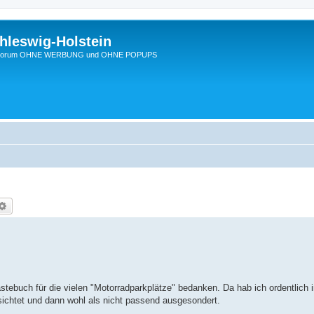
hleswig-Holstein
Ein Forum OHNE WERBUNG und OHNE POPUPS
che
Erweiterte Suche
tebuch für die vielen "Motorradparkplätze" bedanken. Da hab ich ordentlich i
esichtet und dann wohl als nicht passend ausgesondert.
.