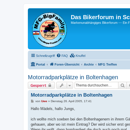
Das Bikerforum in Sc
Markenunabhängiges Bikerforum --- 
Schnellzugriff
FAQ
Knuffel
Portal
Foren-Übersicht
Archiv
MFG Treffen
Motorradparkplätze in Boltenhagen
Su
Gesperrt
Motorradparkplätze in Boltenhagen
B
von
Uwe
»
Dienstag 26. April 2005, 17:41
e
i
Hallo Mädels, hallo Jungs,
t
r
a
ich wollte mich soeben bei den Boltenhagenern in ihrem Gäs
g
gehauen, aber wo ist mein Eintrag? Der wird sicher erst g
Wenn ihr wollt, dann bombardiert die doch auch noch mal..