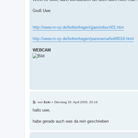
Gruß Uwe
http://www.m-vp.de/boltenhagen/gaestebuch01.htm
http://www.m-vp.de/boltenhagen/panorama/bolt9018.html
WEBCAM
B
von
Ecki
»
Dienstag 26. April 2005, 20:16
e
i
hallo uwe,
t
r
a
habe gerade auch was da rein geschrieben
g