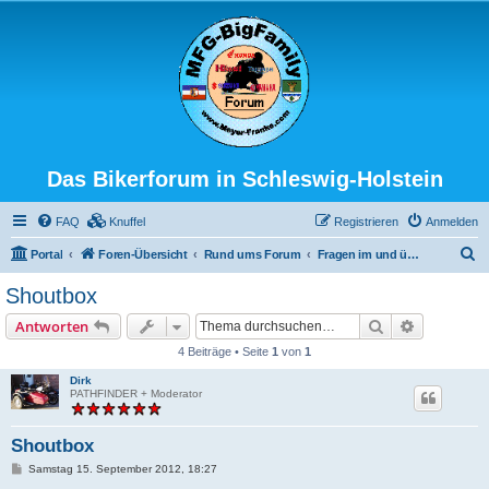
Das Bikerforum in Schleswig-Holstein
FAQ
Knuffel
Registrieren
Anmelden
S
Portal
Foren-Übersicht
Rund ums Forum
Fragen im und übers Forum
u
Shoutbox
c
Suche
Erweiterte
Antworten
h
4 Beiträge • Seite
1
von
1
e
Dirk
PATHFINDER + Moderator
Shoutbox
B
Samstag 15. September 2012, 18:27
e