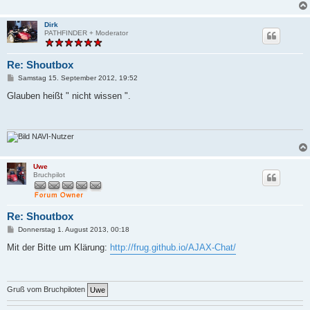
Dirk
PATHFINDER + Moderator
Re: Shoutbox
B
Samstag 15. September 2012, 19:52
e
i
Glauben heißt " nicht wissen ".
t
r
a
g
NAVI-Nutzer
Uwe
Bruchpilot
Re: Shoutbox
B
Donnerstag 1. August 2013, 00:18
e
i
Mit der Bitte um Klärung:
http://frug.github.io/AJAX-Chat/
t
r
a
g
Gruß vom Bruchpiloten