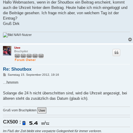
i
Hallo Webmasters, wenn in der Shoutbox ein Beitrag erscheint, kommt
t
auch die Uhrzeit hinter dem Beitrag. Heute habe ich mich eingeloggt und
r
a
die Beiträge gesehen. Ich frage mich aber, von welchem Tag ist der
g
Eintrag?
Gruß Dirk
NAVI-Nutzer
Uwe
Bruchpilot
Re: Shoutbox
B
Samstag 15. September 2012, 19:16
e
i
...hmmm
t
r
a
Solange die 24 h nicht überschritten sind, wird die Uhrzeit angezeigt, bei
g
älteren steht da zusätzlich das Datum (glaub ich).
Gruß vom Bruchpiloten
CX500 :
Im Fluß der Zeit bleibt eine verpatzte Gelegenheit für immer verloren.