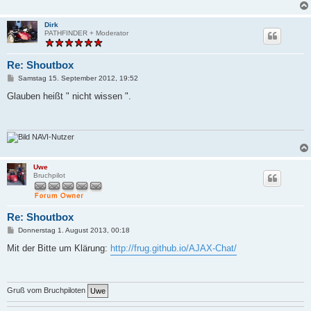
Dirk
PATHFINDER + Moderator
Re: Shoutbox
B
Samstag 15. September 2012, 19:52
e
i
Glauben heißt " nicht wissen ".
t
r
a
g
NAVI-Nutzer
Uwe
Bruchpilot
Re: Shoutbox
B
Donnerstag 1. August 2013, 00:18
e
i
Mit der Bitte um Klärung:
http://frug.github.io/AJAX-Chat/
t
r
a
g
Gruß vom Bruchpiloten