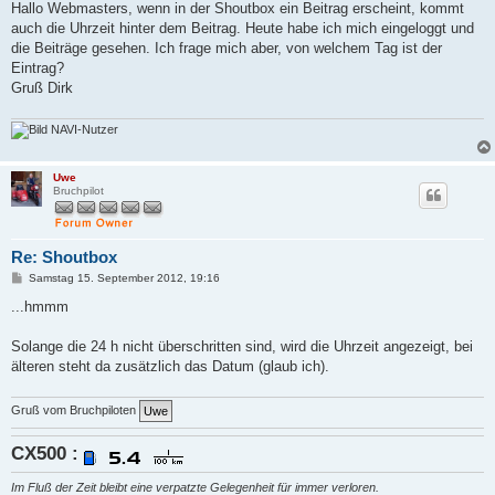
i
Hallo Webmasters, wenn in der Shoutbox ein Beitrag erscheint, kommt
t
auch die Uhrzeit hinter dem Beitrag. Heute habe ich mich eingeloggt und
r
a
die Beiträge gesehen. Ich frage mich aber, von welchem Tag ist der
g
Eintrag?
Gruß Dirk
NAVI-Nutzer
Uwe
Bruchpilot
Re: Shoutbox
B
Samstag 15. September 2012, 19:16
e
i
...hmmm
t
r
a
Solange die 24 h nicht überschritten sind, wird die Uhrzeit angezeigt, bei
g
älteren steht da zusätzlich das Datum (glaub ich).
Gruß vom Bruchpiloten
CX500 :
Im Fluß der Zeit bleibt eine verpatzte Gelegenheit für immer verloren.