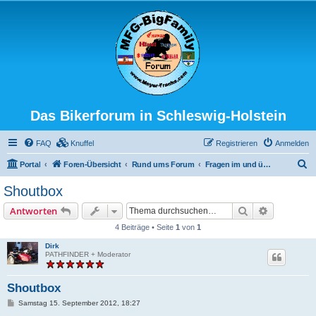
Das Bikerforum in Schleswig-Holstein
FAQ
Knuffel
Registrieren
Anmelden
S
Portal
Foren-Übersicht
Rund ums Forum
Fragen im und übers Forum
u
Shoutbox
c
Suche
Erweiterte
Antworten
h
4 Beiträge • Seite
1
von
1
e
Dirk
PATHFINDER + Moderator
Shoutbox
B
Samstag 15. September 2012, 18:27
e