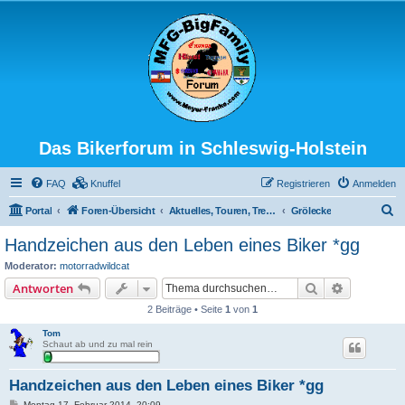
Das Bikerforum in Schleswig-Holstein
FAQ
Knuffel
Registrieren
Anmelden
S
Portal
Foren-Übersicht
Aktuelles, Touren, Treffen, Spass usw...
Grölecke
u
Handzeichen aus den Leben eines Biker *gg
c
Moderator:
motorradwildcat
h
Suche
Erweiterte
Antworten
e
2 Beiträge • Seite
1
von
1
Tom
Schaut ab und zu mal rein
Handzeichen aus den Leben eines Biker *gg
B
Montag 17. Februar 2014, 20:09