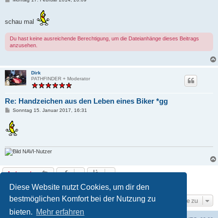
e
i
t
schau mal
r
a
g
Du hast keine ausreichende Berechtigung, um die Dateianhänge dieses Beitrags
anzusehen.
Dirk
PATHFINDER + Moderator
Re: Handzeichen aus den Leben eines Biker *gg
B
Sonntag 15. Januar 2017, 16:31
e
i
t
r
a
g
NAVI-Nutzer
Antworten
2 Beiträge • Seite
1
von
1
Diese Website nutzt Cookies, um dir den
bestmöglichen Komfort bei der Nutzung zu
Gehe zu
bieten.
Mehr erfahren