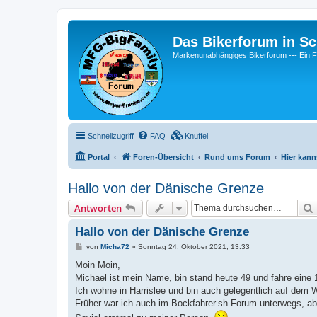
Das Bikerforum in Sc
Markenunabhängiges Bikerforum --- 
Schnellzugriff
FAQ
Knuffel
Portal
Foren-Übersicht
Rund ums Forum
Hier kann
Hallo von der Dänische Grenze
Antworten
Hallo von der Dänische Grenze
B
von
Micha72
»
Sonntag 24. Oktober 2021, 13:33
e
i
Moin Moin,
t
Michael ist mein Name, bin stand heute 49 und fahre eine 
r
a
Ich wohne in Harrislee und bin auch gelegentlich auf dem 
g
Früher war ich auch im Bockfahrer.sh Forum unterwegs, abe