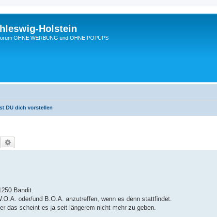
hleswig-Holstein
Ein Forum OHNE WERBUNG und OHNE POPUPS
st DU dich vorstellen
Suche
Erweiterte Suche
1250 Bandit.
W.O.A. oder/und B.O.A. anzutreffen, wenn es denn stattfindet.
r das scheint es ja seit längerem nicht mehr zu geben.