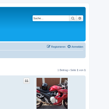
Suche
Erweiterte Suche
Registrieren
Anmelden
1 Beitrag • Seite
1
von
1