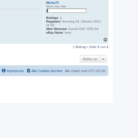
Micha72
Noch neu hier
Beiträge:
1
Registriert:
Sonntag 24. Oktober 2021,
11:59
Mein Motorrad:
Suzuki GSF 1250 SA
eBay Name:
levty
N
a
1 Beitrag • Seite
1
von
1
c
h
o
Gehe zu
b
e
n
Impressum
Alle Cookies löschen
Alle Zeiten sind
UTC+02:00